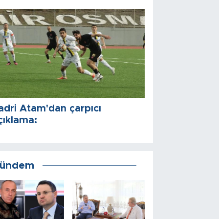
adri Atam'dan çarpıcı
çıklama:
ündem