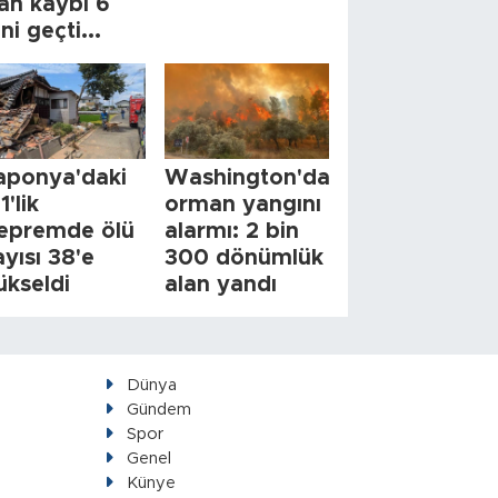
an kaybı 6
ini geçti...
aponya'daki
Washington'da
1'lik
orman yangını
epremde ölü
alarmı: 2 bin
ayısı 38'e
300 dönümlük
ükseldi
alan yandı
Dünya
Gündem
Spor
Genel
Künye