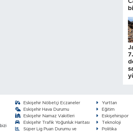
C
b
J
7.
d
s
y
Eskişehir Nöbetçi Eczaneler
Yurttan
Eskişehir Hava Durumu
Eğitim
Eskişehir Namaz Vakitleri
Eskişehirspor
Eskişehir Trafik Yoğunluk Haritası
Teknoloji
bizi
Süper Lig Puan Durumu ve
Politika