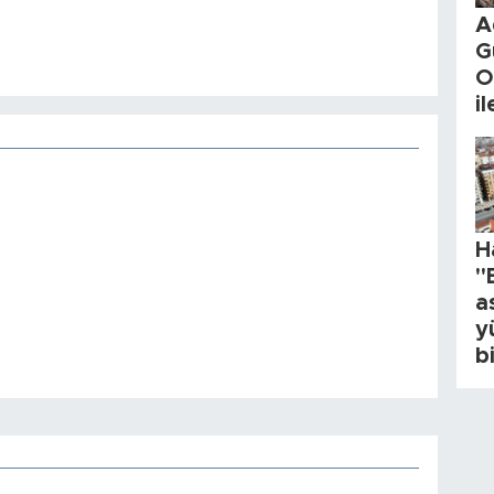
A
G
O
i
H
"
a
y
b