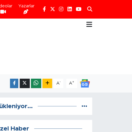
deolar
Yazarlar
-
+
A
A
ükleniyor...
zel Haber