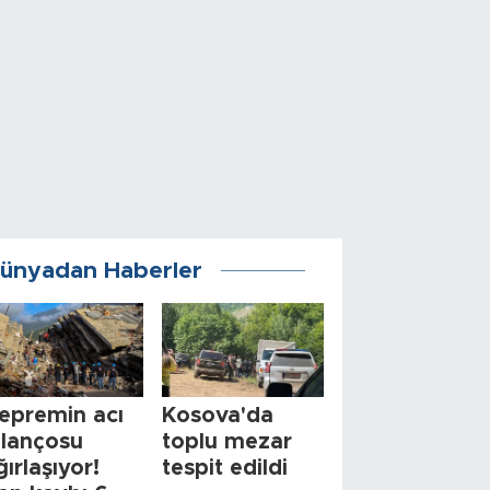
ünyadan Haberler
epremin acı
Kosova'da
ilançosu
toplu mezar
ğırlaşıyor!
tespit edildi