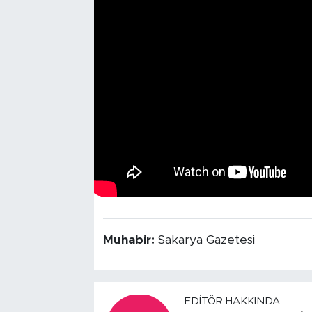
Tarihçe
Resmi İlanlar
Söyleşi
Foto Şaka
Teknoloji
Politika
Muhabir:
Sakarya Gazetesi
EDITÖR HAKKINDA