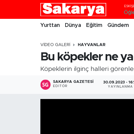
Öğl
Yurttan
Eskişehir Nöbetçi Eczaneler
Yurttan
Dünya
Eğitim
Gündem
Dünya
Eskişehir Hava Durumu
VIDEO GALERI
HAYVANLAR
Eğitim
Eskişehir Namaz Vakitleri
Bu köpekler ne ya
Gündem
Eskişehir Trafik Yoğunluk Haritası
Köpeklerin ilginç halleri görenl
SAKARYA GAZETESI
30.09.2023 - 16:
Eskişehirspor
Süper Lig Puan Durumu ve Fikstür
EDITÖR
YAYINLANMA
Spor
Tüm Manşetler
Sağlık
Son Dakika Haberleri
Kültür Sanat
Haber Arşivi