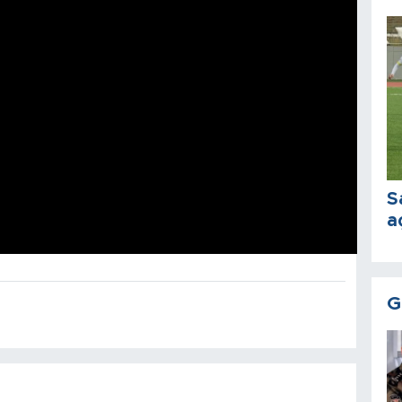
S
a
G