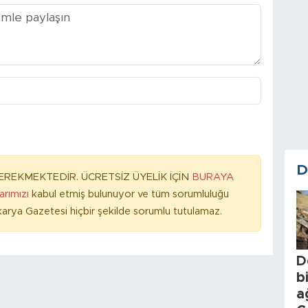
D
REKMEKTEDİR. ÜCRETSİZ ÜYELİK İÇİN
BURAYA
larımızı
kabul etmiş bulunuyor ve tüm sorumluluğu
arya Gazetesi hiçbir şekilde sorumlu tutulamaz.
D
b
a