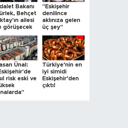
dalet Bakanı
"Eskişehir
ürlek, Behçet
denilince
ktay'ın ailesi
aklınıza gelen
le görüşecek
üç şey"
asan Ünal:
Türkiye’nin en
Eskişehir'de
iyi simidi
sıl risk eski ve
Eskişehir’den
üksek
çıktı!
inalarda"