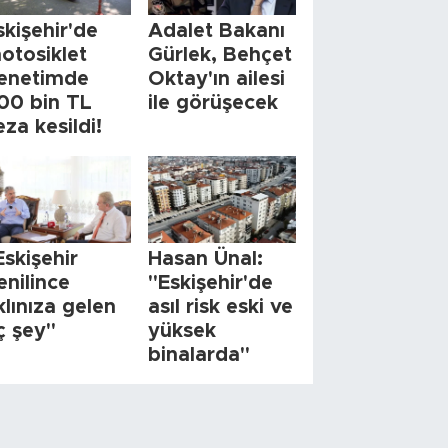
skişehir'de
Adalet Bakanı
otosiklet
Gürlek, Behçet
enetimde
Oktay'ın ailesi
00 bin TL
ile görüşecek
eza kesildi!
Eskişehir
Hasan Ünal:
enilince
"Eskişehir'de
klınıza gelen
asıl risk eski ve
ç şey"
yüksek
binalarda"