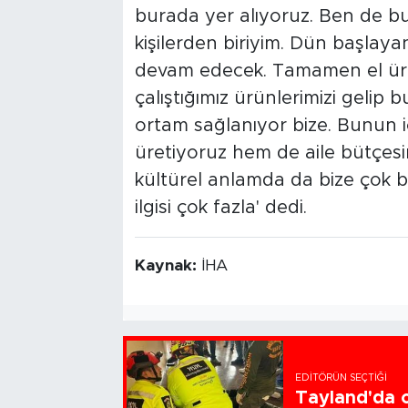
burada yer alıyoruz. Ben de b
kişilerden biriyim. Dün başlay
devam edecek. Tamamen el ürü
çalıştığımız ürünlerimizi gelip 
ortam sağlanıyor bize. Bunun i
üretiyoruz hem de aile bütçesi
kültürel anlamda da bize çok b
ilgisi çok fazla' dedi.
Kaynak:
İHA
EDITÖRÜN SEÇTIĞI
Tayland'da ok