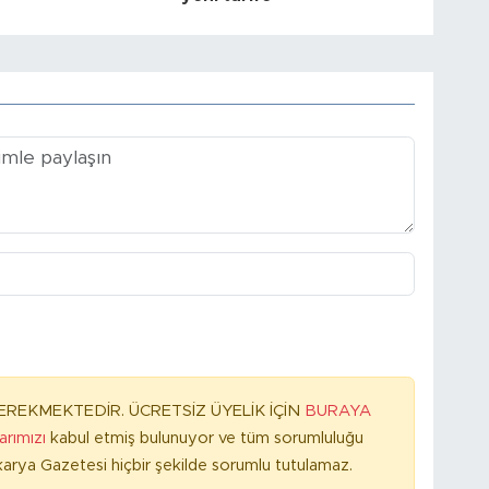
REKMEKTEDİR. ÜCRETSİZ ÜYELİK İÇİN
BURAYA
larımızı
kabul etmiş bulunuyor ve tüm sorumluluğu
arya Gazetesi hiçbir şekilde sorumlu tutulamaz.