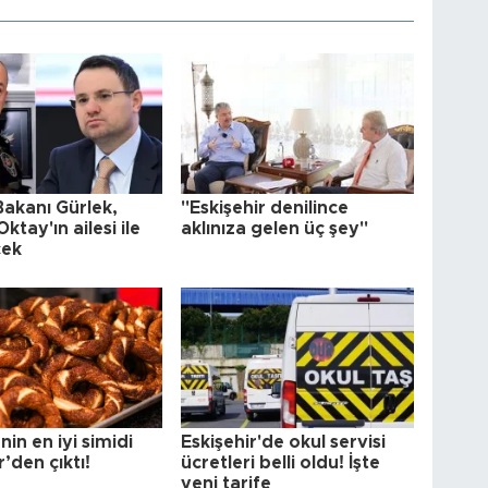
Bakanı Gürlek,
"Eskişehir denilince
ktay'ın ailesi ile
aklınıza gelen üç şey"
cek
nin en iyi simidi
Eskişehir'de okul servisi
r’den çıktı!
ücretleri belli oldu! İşte
yeni tarife