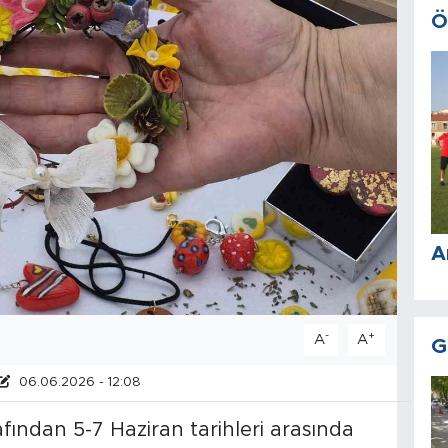
Ö
A
-
+
A
A
G
06.06.2026 - 12:08
fından 5-7 Haziran tarihleri arasında