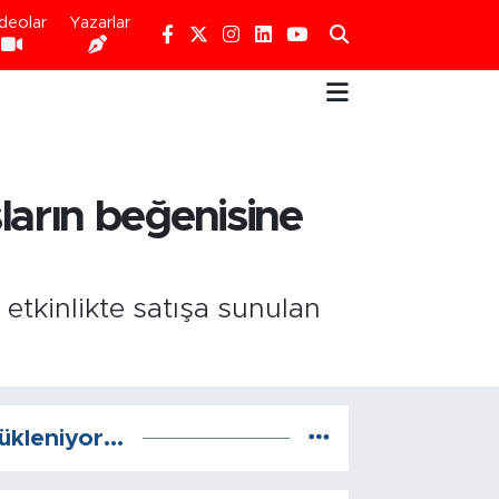
deolar
Yazarlar
ların beğenisine
 etkinlikte satışa sunulan
ükleniyor...