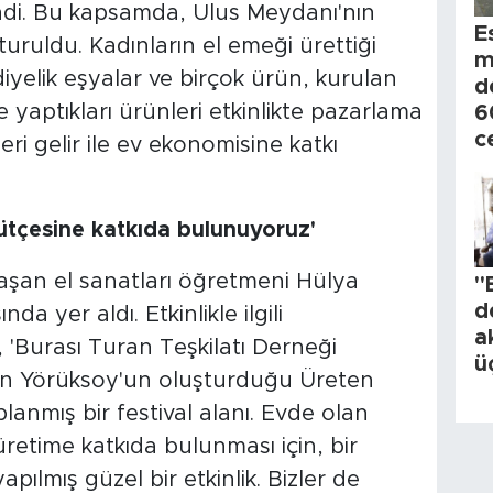
lendi. Bu kapsamda, Ulus Meydanı'nın
E
şturuldu. Kadınların el emeği ürettiği
m
ediyelik eşyalar ve birçok ürün, kurulan
d
 yaptıkları ürünleri etkinlikte pazarlama
6
c
eri gelir ile ev ekonomisine katkı
ütçesine katkıda bulunuyoruz'
aşan el sanatları öğretmeni Hülya
"
d
da yer aldı. Etkinlikle ilgili
a
 'Burası Turan Teşkilatı Derneği
ü
han Yörüksoy'un oluşturduğu Üreten
lanmış bir festival alanı. Evde olan
üretime katkıda bulunması için, bir
apılmış güzel bir etkinlik. Bizler de