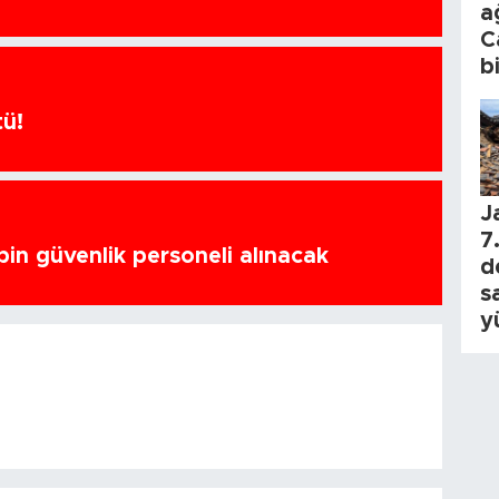
a
C
b
tü!
J
7.
bin güvenlik personeli alınacak
d
s
y