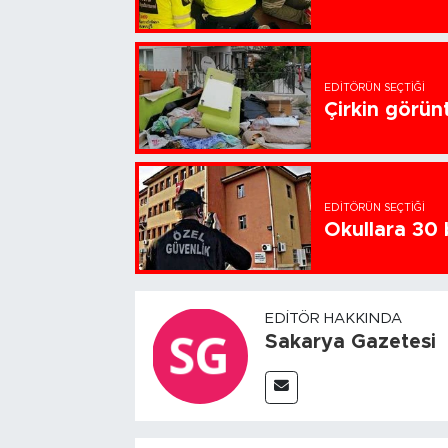
EDITÖRÜN SEÇTIĞI
Çirkin görün
EDITÖRÜN SEÇTIĞI
Okullara 30 
EDITÖR HAKKINDA
Sakarya Gazetesi