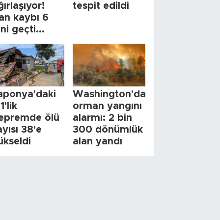
ğırlaşıyor!
tespit edildi
an kaybı 6
ini geçti...
aponya'daki
Washington'da
1'lik
orman yangını
epremde ölü
alarmı: 2 bin
ayısı 38'e
300 dönümlük
ükseldi
alan yandı