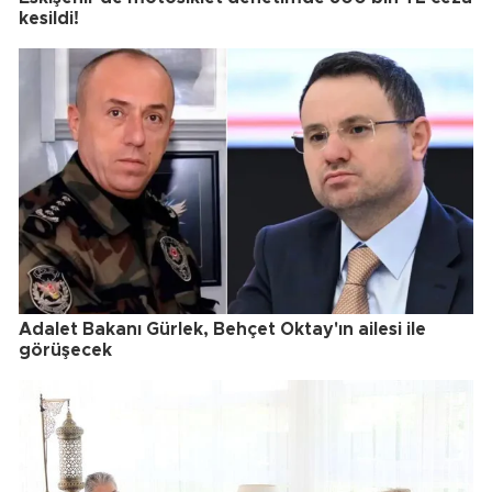
kesildi!
Adalet Bakanı Gürlek, Behçet Oktay'ın ailesi ile
görüşecek