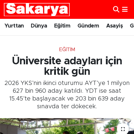
Yurttan
Eskişehir Nöbetçi Eczaneler
Yurttan
Dünya
Eğitim
Gündem
Asayiş
G
Dünya
Eskişehir Hava Durumu
EĞITIM
Eğitim
Eskişehir Namaz Vakitleri
Üniversite adayları için
Gündem
Eskişehir Trafik Yoğunluk Haritası
kritik gün
2026 YKS’nin ikinci oturumu AYT’ye 1 milyon
Eskişehirspor
Süper Lig Puan Durumu ve Fikstür
627 bin 960 aday katıldı. YDT ise saat
15.45’te başlayacak ve 203 bin 639 aday
Spor
Tüm Manşetler
sınavda ter dökecek.
Sağlık
Son Dakika Haberleri
Kültür Sanat
Haber Arşivi