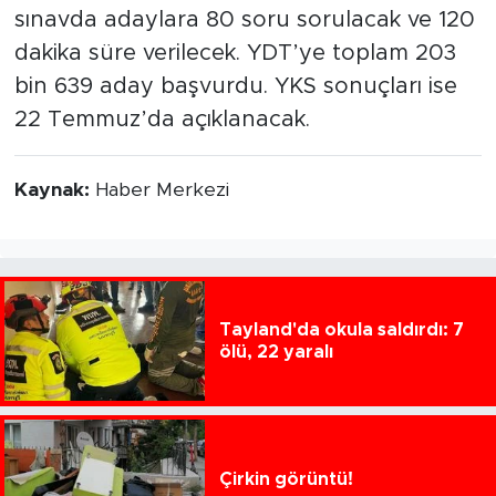
sınavda adaylara 80 soru sorulacak ve 120
dakika süre verilecek. YDT’ye toplam 203
bin 639 aday başvurdu. YKS sonuçları ise
22 Temmuz’da açıklanacak.
Kaynak:
Haber Merkezi
Tayland'da okula saldırdı: 7
ölü, 22 yaralı
Çirkin görüntü!