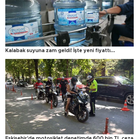
Kalabak suyuna zam geldi! İşte yeni fiyattı...
Eskişehir'de motosiklet denetimde 600 bin TL ceza