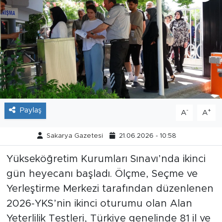
Tarihçe
Resmi İlanlar
Söyleşi
Foto Şaka
Paylaş
-
+
A
A
Teknoloji
Sakarya Gazetesi
21.06.2026 - 10:58
Politika
Yükseköğretim Kurumları Sınavı’nda ikinci
gün heyecanı başladı. Ölçme, Seçme ve
Yerleştirme Merkezi tarafından düzenlenen
2026-YKS’nin ikinci oturumu olan Alan
Yeterlilik Testleri, Türkiye genelinde 81 il ve