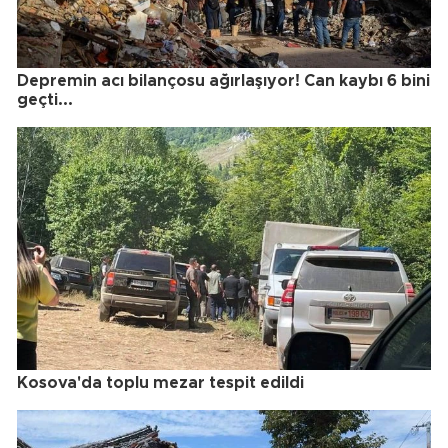
Depremin acı bilançosu ağırlaşıyor! Can kaybı 6 bini
geçti...
Kosova'da toplu mezar tespit edildi