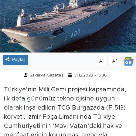
Tarihçe
Resmi İlanlar
Söyleşi
Foto Şaka
Paylaş
-
+
A
A
Teknoloji
Sakarya Gazetesi
31.12.2023 - 15:38
Politika
Türkiye’nin Milli Gemi projesi kapsamında,
ilk defa günümüz teknolojisine uygun
olarak inşa edilen TCG Burgazada (F-513)
korveti, İzmir Foça Limanı’nda Türkiye
Cumhuriyeti’nin ‘Mavi Vatan’daki hak ve
menfaatlerinin korunması amacıyla