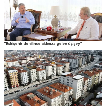
"Eskişehir denilince aklınıza gelen üç şey"