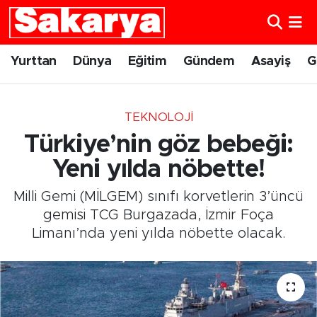
Yurttan
Eskişehir Nöbetçi Eczaneler
Yurttan
Dünya
Eğitim
Gündem
Asayiş
G
Dünya
Eskişehir Hava Durumu
TEKNOLOJI
Eğitim
Eskişehir Namaz Vakitleri
Türkiye’nin göz bebeği:
Gündem
Eskişehir Trafik Yoğunluk Haritası
Yeni yılda nöbette!
Milli Gemi (MİLGEM) sınıfı korvetlerin 3’üncü
Eskişehirspor
Süper Lig Puan Durumu ve Fikstür
gemisi TCG Burgazada, İzmir Foça
Limanı’nda yeni yılda nöbette olacak.
Spor
Tüm Manşetler
Sağlık
Son Dakika Haberleri
Kültür Sanat
Haber Arşivi