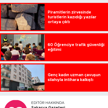
Piramitlerin zirvesinde
turistlerin kazıdığı yazılar
ortaya çıktı
60 Öğrenciye trafik güvenliği
eğitimi
Genç kadın uzman çavuşun
silahıyla intihara kalkıştı
EDITÖR HAKKINDA
Sakarya Gazetesi