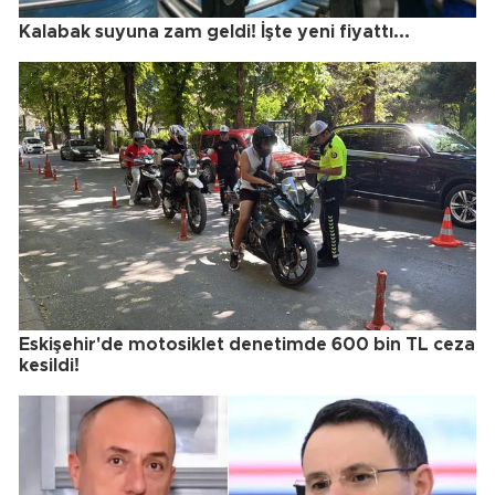
Kalabak suyuna zam geldi! İşte yeni fiyattı...
Eskişehir'de motosiklet denetimde 600 bin TL ceza
kesildi!