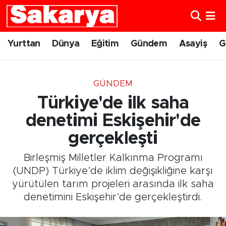
Yurttan
Eskişehir Nöbetçi Eczaneler
Yurttan
Dünya
Eğitim
Gündem
Asayiş
G
Dünya
Eskişehir Hava Durumu
GÜNDEM
Eğitim
Eskişehir Namaz Vakitleri
Türkiye'de ilk saha
Gündem
Eskişehir Trafik Yoğunluk Haritası
denetimi Eskişehir'de
gerçekleşti
Eskişehirspor
Süper Lig Puan Durumu ve Fikstür
Birleşmiş Milletler Kalkınma Programı
Spor
Tüm Manşetler
(UNDP) Türkiye’de iklim değişikliğine karşı
yürütülen tarım projeleri arasında ilk saha
Sağlık
Son Dakika Haberleri
denetimini Eskişehir’de gerçekleştirdi.
Kültür Sanat
Haber Arşivi