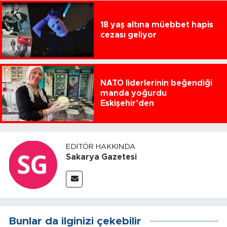
18 yaş altına müebbet hapis
cezası geliyor
NATO liderlerinin beğendiği
manda yoğurdu
Eskişehir’den
EDITÖR HAKKINDA
Sakarya Gazetesi
Bunlar da ilginizi çekebilir