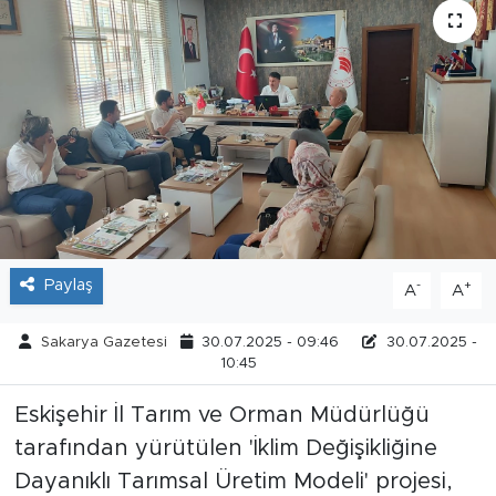
Tarihçe
Resmi İlanlar
Söyleşi
Foto Şaka
Teknoloji
Paylaş
-
+
A
A
Politika
Sakarya Gazetesi
30.07.2025 - 09:46
30.07.2025 -
10:45
Eskişehir İl Tarım ve Orman Müdürlüğü
tarafından yürütülen 'İklim Değişikliğine
Dayanıklı Tarımsal Üretim Modeli' projesi,