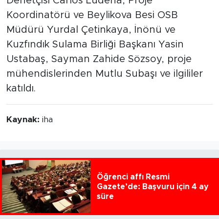
Denetçisi Carlos Ludena, Proje
Koordinatörü ve Beylikova Besi OSB
Müdürü Yurdal Çetinkaya, İnönü ve
Kuzfındık Sulama Birliği Başkanı Yasin
Ustabaş, Sayman Zahide Sözsoy, proje
mühendislerinden Mutlu Subaşı ve ilgililer
katıldı.
Kaynak:
iha
Öğrenci affı Resmi
Gazete’de: Başvuru için 4 ay
süre