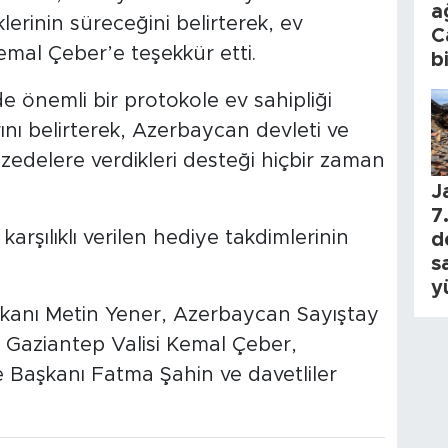
a
lerinin süreceğini belirterek, ev
C
Kemal Çeber’e teşekkür etti.
b
e önemli bir protokole ev sahipliği
ı belirterek, Azerbaycan devleti ve
zedelere verdikleri desteği hiçbir zaman
J
7.
arşılıklı verilen hediye takdimlerinin
d
s
y
kanı Metin Yener, Azerbaycan Sayıştay
aziantep Valisi Kemal Çeber,
 Başkanı Fatma Şahin ve davetliler