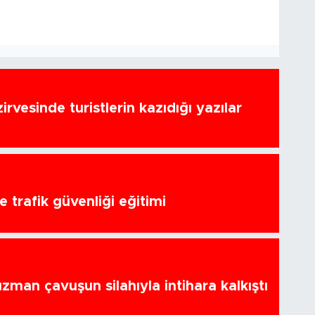
zirvesinde turistlerin kazıdığı yazılar
 trafik güvenliği eğitimi
zman çavuşun silahıyla intihara kalkıştı