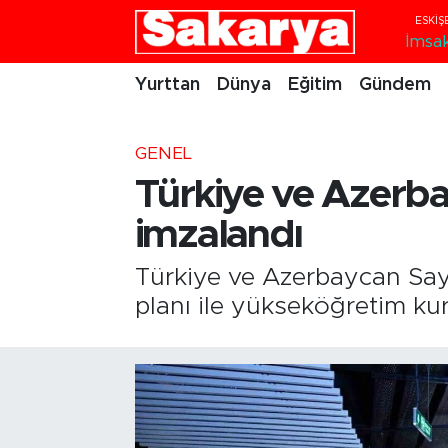
İmsa
Yurttan
Eskişehir Nöbetçi Eczaneler
Yurttan
Dünya
Eğitim
Gündem
Dünya
Eskişehir Hava Durumu
GENEL
Eğitim
Eskişehir Namaz Vakitleri
Türkiye ve Azerbay
imzalandı
Gündem
Eskişehir Trafik Yoğunluk Haritası
Türkiye ve Azerbaycan Say
Eskişehirspor
Süper Lig Puan Durumu ve Fikstür
planı ile yükseköğretim kur
Spor
Tüm Manşetler
Sağlık
Son Dakika Haberleri
Kültür Sanat
Haber Arşivi