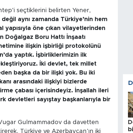
tep’i seçtiklerini belirten Yener,
 değil aynı zamanda Türkiye’nin hem
 yapısıyla öne çıkan vilayetlerinden
an Doğalgaz Boru Hattı İnşaatı
timine ilişkin işbirliği protokolünü
’da yaptık. İşbirliklerimizin ilk
eştiriyoruz. İki devlet, tek millet
n başka da bir ilişki yok. Bu iki
anı arasındaki ilişkiyi bizlerde
D
me çabası içerisindeyiz. İnşallah ileri
k devletleri sayıştay başkanlarıyla bir
 Vugar Gulmammadov da davetten
D
b
erek, Türkiye ve Azerbaycan’ın iki