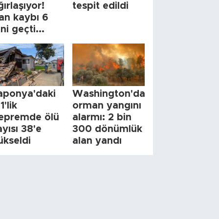
ğırlaşıyor!
tespit edildi
an kaybı 6
ini geçti...
aponya'daki
Washington'da
1'lik
orman yangını
epremde ölü
alarmı: 2 bin
ayısı 38'e
300 dönümlük
ükseldi
alan yandı