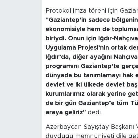
Protokol imza töreni için Gazian
"Gaziantep’in sadece bölgenin
ekonomisiyle hem de toplumsal
biriydi. Onun için Iğdır-Nahçıv
Uygulama Projesi’nin ortak dene
Iğdır’da, diğer ayağını Nahçıvan
programını Gaziantep’te gerçekl
dünyada bu tanımlamayı hak ede
devlet ve iki ülkede devlet başk
kurumlarımız olarak yerine getir
de bir gün Gaziantep’e tüm Tür
araya geliriz"
dedi.
Azerbaycan Sayıştay Başkanı
duyduğu memnuniyeti dile getir