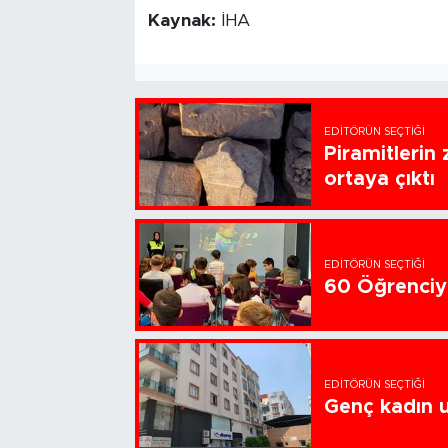
Kaynak:
İHA
EDITÖRÜN SEÇTIĞI
Piramitlerin 
ortaya çıktı
EDITÖRÜN SEÇTIĞI
60 Öğrenciye
EDITÖRÜN SEÇTIĞI
Genç kadın u