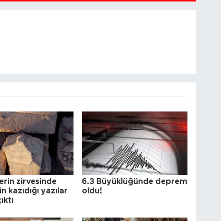
erin zirvesinde
6.3 Büyüklüğünde deprem
in kazıdığı yazılar
oldu!
ıktı