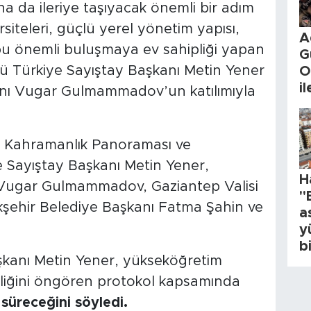
aha da ileriye taşıyacak önemli bir adım
rsiteleri, güçlü yerel yönetim yapısı,
A
e bu önemli buluşmaya ev sahipliği yapan
G
olü Türkiye Sayıştay Başkanı Metin Yener
O
i
nı Vugar Gulmammadov’un katılımıyla
ı Kahramanlık Panoraması ve
Sayıştay Başkanı Metin Yener,
H
Vugar Gulmammadov, Gaziantep Valisi
"
şehir Belediye Başkanı Fatma Şahin ve
a
y
b
kanı Metin Yener, yükseköğretim
rliğini öngören protokol kapsamında
 süreceğini söyledi.