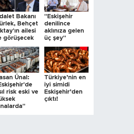
dalet Bakanı
"Eskişehir
ürlek, Behçet
denilince
ktay'ın ailesi
aklınıza gelen
le görüşecek
üç şey"
asan Ünal:
Türkiye’nin en
Eskişehir'de
iyi simidi
sıl risk eski ve
Eskişehir’den
üksek
çıktı!
inalarda"