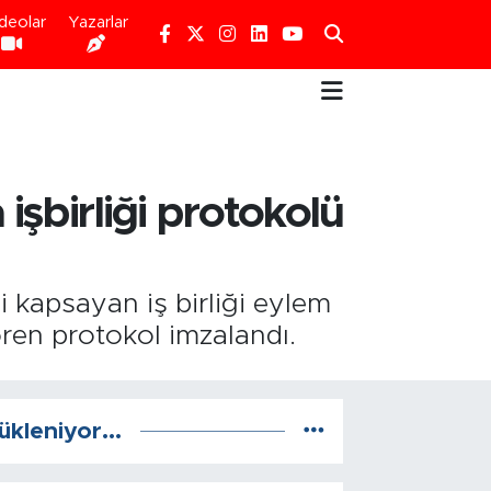
deolar
Yazarlar
işbirliği protokolü
kapsayan iş birliği eylem
ören protokol imzalandı.
ükleniyor...