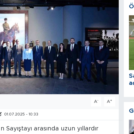
Ö
S
a
-
+
A
A
G
01.07.2025 - 10:33
n Sayıştayı arasında uzun yıllardır