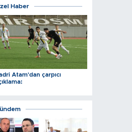
zel Haber
adri Atam'dan çarpıcı
çıklama:
ündem