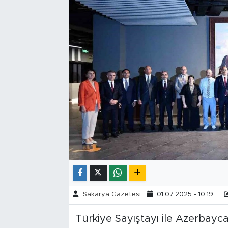
Tarihçe
Resmi İlanlar
Söyleşi
Foto Şaka
Teknoloji
Politika
Sakarya Gazetesi
01.07.2025 - 10:19
Türkiye Sayıştayı ile Azerbayca