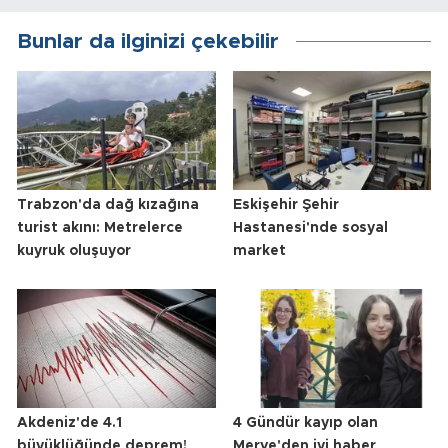
Bunlar da ilginizi çekebilir
Trabzon'da dağ kızağına
Eskişehir Şehir
turist akını: Metrelerce
Hastanesi'nde sosyal
kuyruk oluşuyor
market
Akdeniz'de 4.1
4 Gündür kayıp olan
büyüklüğünde deprem!
Merve'den iyi haber