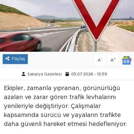
Tarihçe
Resmi İlanlar
Söyleşi
Foto Şaka
Paylaş
-
+
A
A
Teknoloji
Sakarya Gazetesi
05.07.2026 - 10:59
Politika
Ekipler, zamanla yıpranan, görünürlüğü
azalan ve zarar gören trafik levhalarını
yenileriyle değiştiriyor. Çalışmalar
kapsamında sürücü ve yayaların trafikte
daha güvenli hareket etmesi hedefleniyor.