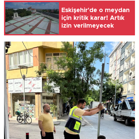
Eskişehir'de o meydan
için kritik karar! Artık
izin verilmeyecek