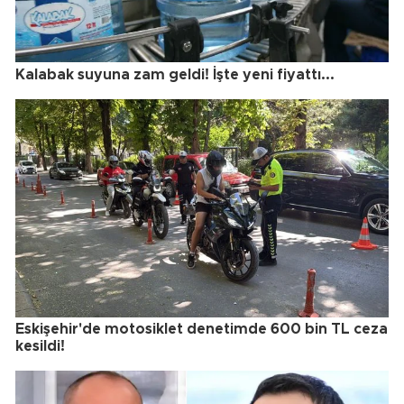
Kalabak suyuna zam geldi! İşte yeni fiyattı...
Eskişehir'de motosiklet denetimde 600 bin TL ceza
kesildi!