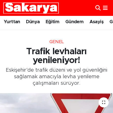
Yurttan
Eskişehir Nöbetçi Eczaneler
Yurttan
Dünya
Eğitim
Gündem
Asayiş
G
Dünya
Eskişehir Hava Durumu
GENEL
Eğitim
Eskişehir Namaz Vakitleri
Trafik levhaları
Gündem
Eskişehir Trafik Yoğunluk Haritası
yenileniyor!
Eskişehir’de trafik düzeni ve yol güvenliğini
Eskişehirspor
Süper Lig Puan Durumu ve Fikstür
sağlamak amacıyla levha yenileme
çalışmaları sürüyor.
Spor
Tüm Manşetler
Sağlık
Son Dakika Haberleri
Kültür Sanat
Haber Arşivi