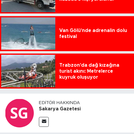
Van Gölü'nde adrenalin dolu
festival
Trabzon'da dağ kızağına
turist akını: Metrelerce
kuyruk oluşuyor
EDITÖR HAKKINDA
Sakarya Gazetesi