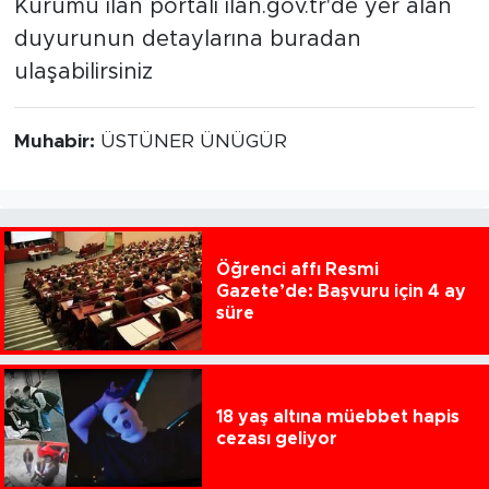
Kurumu ilan portalı ilan.gov.tr'de yer alan
duyurunun detaylarına buradan
ulaşabilirsiniz
Muhabir:
ÜSTÜNER ÜNÜGÜR
Öğrenci affı Resmi
Gazete’de: Başvuru için 4 ay
süre
18 yaş altına müebbet hapis
cezası geliyor