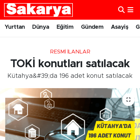
Yurttan
Eskişehir Nöbetçi Eczaneler
Yurttan
Dünya
Eğitim
Gündem
Asayiş
G
Dünya
Eskişehir Hava Durumu
RESMI İLANLAR
Eğitim
Eskişehir Namaz Vakitleri
TOKİ konutları satılacak
Gündem
Eskişehir Trafik Yoğunluk Haritası
Kütahya&#39;da 196 adet konut satılacak
Eskişehirspor
Süper Lig Puan Durumu ve Fikstür
Spor
Tüm Manşetler
Sağlık
Son Dakika Haberleri
Kültür Sanat
Haber Arşivi