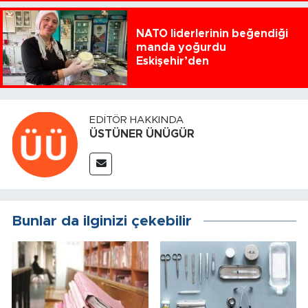
NATO liderlerinin beğendiği
manda yoğurdu
Eskişehir’den
EDITÖR HAKKINDA
ÜSTÜNER ÜNÜGÜR
Bunlar da ilginizi çekebilir