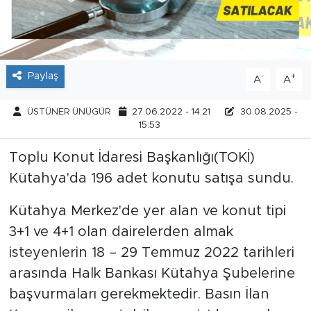
Tarihçe
Resmi İlanlar
Paylaş
-
+
A
A
Söyleşi
ÜSTÜNER ÜNÜGÜR
27.06.2022 - 14:21
30.08.2025 -
15:53
Foto Şaka
Toplu Konut İdaresi Başkanlığı(TOKİ)
Teknoloji
Kütahya'da 196 adet konutu satışa sundu.
Politika
Kütahya Merkez'de yer alan ve konut tipi
3+1 ve 4+1 olan dairelerden almak
isteyenlerin 18 – 29 Temmuz 2022 tarihleri
arasında Halk Bankası Kütahya Şubelerine
başvurmaları gerekmektedir. Basın İlan