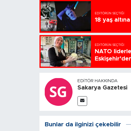
EDITÖRÜN SEÇTIĞI
18 yaş altın
EDITÖRÜN SEÇTIĞI
NATO liderl
Eskişehir’de
EDITÖR HAKKINDA
Sakarya Gazetesi
Bunlar da ilginizi çekebilir