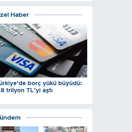
zel Haber
ürkiye’de borç yükü büyüdü:
,8 trilyon TL’yi aştı
ündem