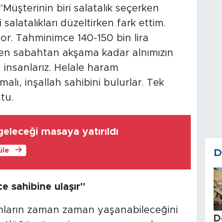
Müşterinin biri salatalık seçerken
salatalıkları düzeltirken fark ettim.
yor. Tahminimce 140-150 bin lira
zaten sabahtan akşama kadar alnımızın
 insanlarız. Helale haram
alı, inşallah sahibini bulurlar. Tek
tu.
 geleceği masaya yatırıldı
üle
D
e sahibine ulaşır"
mların zaman zaman yaşanabileceğini
D