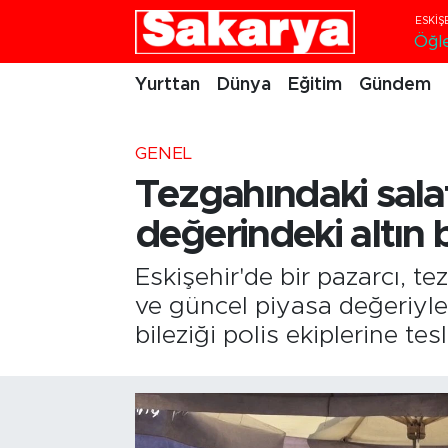
Öğl
Yurttan
Eskişehir Nöbetçi Eczaneler
Yurttan
Dünya
Eğitim
Gündem
Dünya
Eskişehir Hava Durumu
GENEL
Eğitim
Eskişehir Namaz Vakitleri
Tezgahındaki salat
değerindeki altın b
Gündem
Eskişehir Trafik Yoğunluk Haritası
Eskişehir'de bir pazarcı, te
Eskişehirspor
Süper Lig Puan Durumu ve Fikstür
ve güncel piyasa değeriyle
Spor
Tüm Manşetler
bileziği polis ekiplerine te
Sağlık
Son Dakika Haberleri
Kültür Sanat
Haber Arşivi