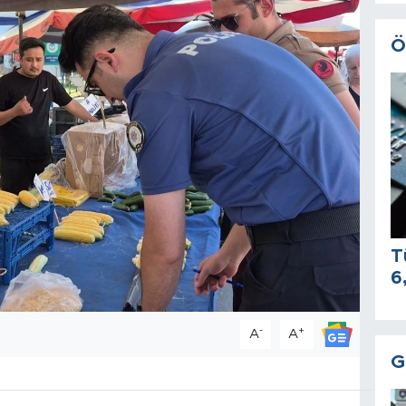
Ö
T
6
-
+
A
A
G