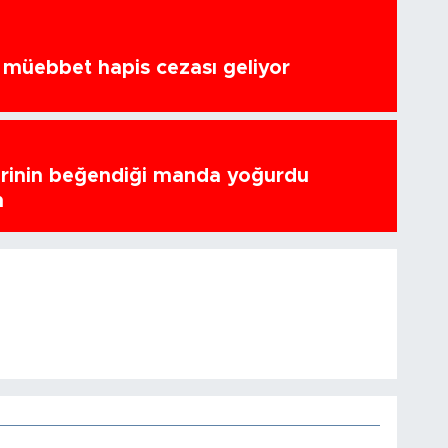
a müebbet hapis cezası geliyor
erinin beğendiği manda yoğurdu
n