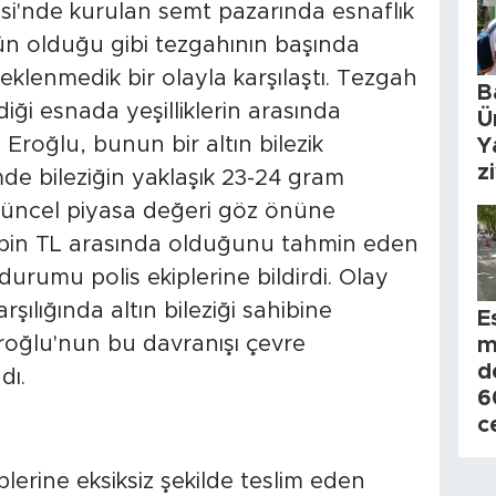
si'nde kurulan semt pazarında esnaflık
n olduğu gibi tezgahının başında
eklenmedik bir olayla karşılaştı. Tezgah
B
diği esnada yeşilliklerin arasında
Ü
Eroğlu, bunun bir altın bilezik
Y
z
de bileziğin yaklaşık 23-24 gram
 güncel piyasa değeri göz önüne
55 bin TL arasında olduğunu tahmin eden
urumu polis ekiplerine bildirdi. Olay
şılığında altın bileziği sahibine
E
 Eroğlu'nun bu davranışı çevre
m
d
dı.
6
c
plerine eksiksiz şekilde teslim eden