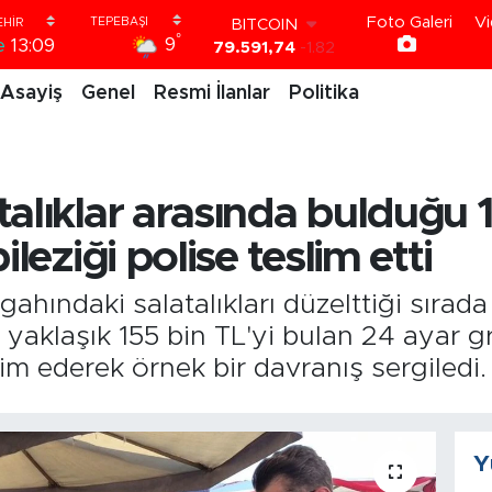
79.591,74
-1.82
Foto Galeri
Vi
DOLAR
°
9
e
13:09
45,43620
0.02
EURO
Asayiş
Genel
Resmi İlanlar
Politika
53,38690
0.19
STERLİN
61,60380
0.18
G.ALTIN
6862,09000
0.19
alıklar arasında bulduğu 
BİST100
14.598,00
0
ileziği polise teslim etti
zgahındaki salatalıkları düzelttiği sıra
 yaklaşık 155 bin TL'yi bulan 24 ayar g
slim ederek örnek bir davranış sergiledi.
Y