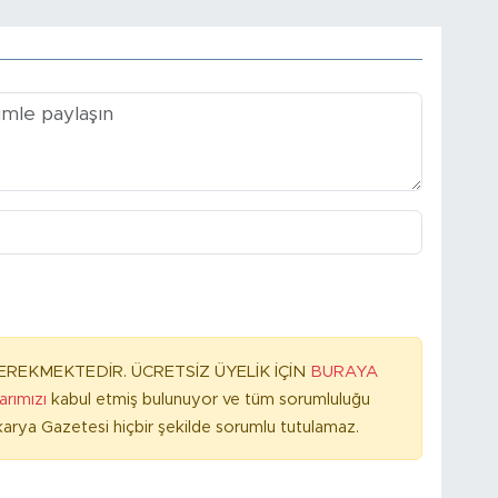
REKMEKTEDİR. ÜCRETSİZ ÜYELİK İÇİN
BURAYA
larımızı
kabul etmiş bulunuyor ve tüm sorumluluğu
arya Gazetesi hiçbir şekilde sorumlu tutulamaz.