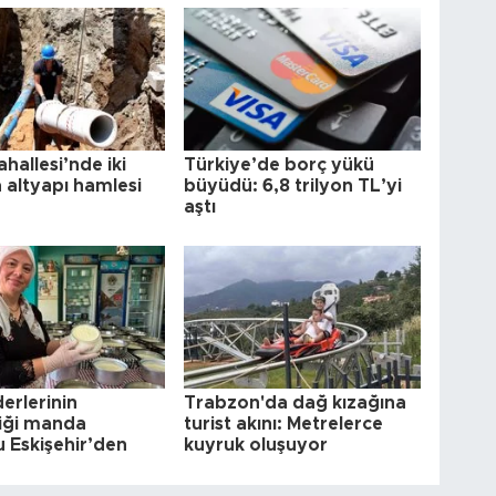
hallesi’nde iki
Türkiye’de borç yükü
 altyapı hamlesi
büyüdü: 6,8 trilyon TL’yi
aştı
erlerinin
Trabzon'da dağ kızağına
iği manda
turist akını: Metrelerce
 Eskişehir’den
kuyruk oluşuyor