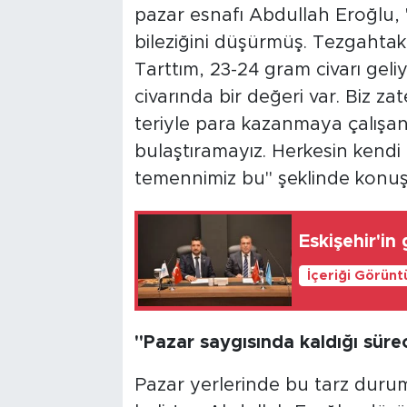
pazar esnafı Abdullah Eroğlu, "
bileziğini düşürmüş. Tezgahtaki 
Tarttım, 23-24 gram civarı geli
civarında bir değeri var. Biz 
teriyle para kazanmaya çalışan
bulaştıramayız. Herkesin kendi m
temennimiz bu" şeklinde konuş
Eskişehir'in
İçeriği Görünt
"Pazar saygısında kaldığı sürec
Pazar yerlerinde bu tarz duru