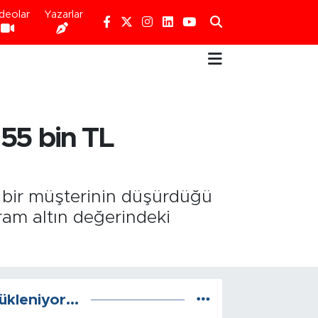
deolar
Yazarlar
155 bin TL
da bir müşterinin düşürdüğü
ram altın değerindeki
ükleniyor...