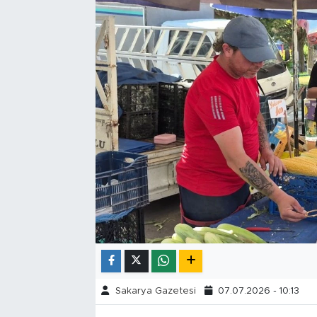
Tarihçe
Resmi İlanlar
Söyleşi
Foto Şaka
Teknoloji
Politika
Sakarya Gazetesi
07.07.2026 - 10:13