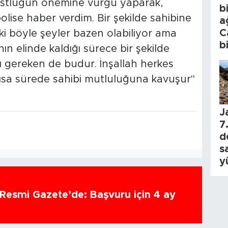
üstlüğün önemine vurgu yaparak,
b
lise haber verdim. Bir şekilde sahibine
a
C
ki böyle şeyler bazen olabiliyor ama
b
ın elinde kaldığı sürece bir şekilde
ası gereken de budur. İnşallah herkes
kısa sürede sahibi mutluluğuna kavuşur"
J
7.
d
s
y
 Resmi Gazete’de: Başvuru için 4 ay