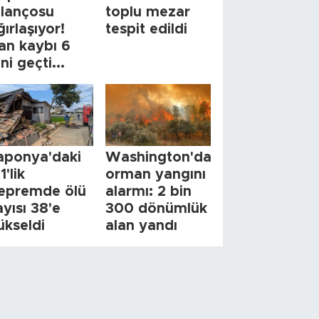
ilançosu
toplu mezar
ğırlaşıyor!
tespit edildi
an kaybı 6
ini geçti...
aponya'daki
Washington'da
1'lik
orman yangını
epremde ölü
alarmı: 2 bin
ayısı 38'e
300 dönümlük
ükseldi
alan yandı