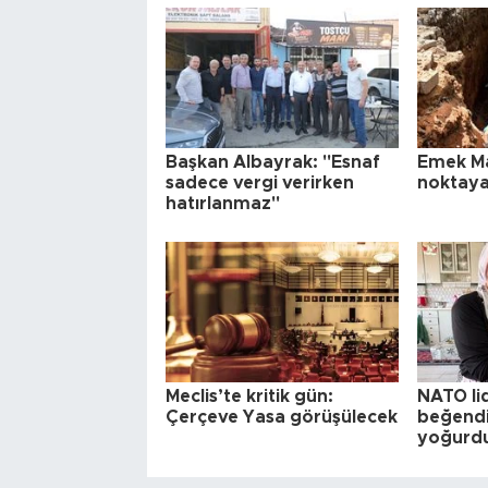
Başkan Albayrak: "Esnaf
Emek Ma
sadece vergi verirken
noktaya
hatırlanmaz"
Meclis’te kritik gün:
NATO lid
Çerçeve Yasa görüşülecek
beğend
yoğurdu