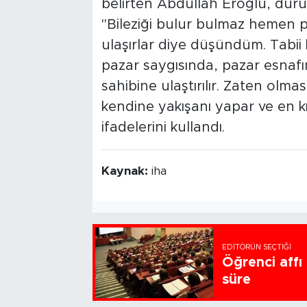
belirten Abdullah Eroğlu, dür
"Bileziği bulur bulmaz hemen po
ulaşırlar diye düşündüm. Tabii 
pazar saygısında, pazar esnafın
sahibine ulaştırılır. Zaten olm
kendine yakışanı yapar ve en 
ifadelerini kullandı.
Kaynak:
iha
EDITÖRÜN SEÇTIĞI
Öğrenci affı
süre