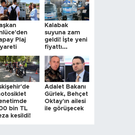
aşkan
Kalabak
nlüce'den
suyuna zam
apay Plaj
geldi! İşte yeni
iyareti
fiyattı...
skişehir'de
Adalet Bakanı
otosiklet
Gürlek, Behçet
enetimde
Oktay'ın ailesi
00 bin TL
ile görüşecek
eza kesildi!