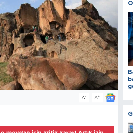
Ö
B
b
g
-
+
A
A
G