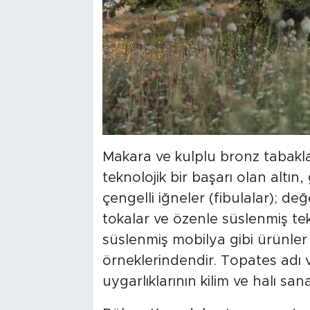
Makara ve kulplu bronz tabakl
teknolojik bir başarı olan altı
çengelli iğneler (fibulalar); de
tokalar ve özenle süslenmiş tek
süslenmiş mobilya gibi ürünler
örneklerindendir. Topates adı v
uygarlıklarının kilim ve halı sanat