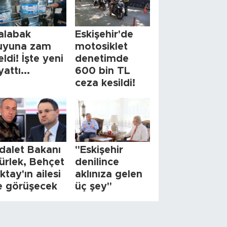
alabak
Eskişehir'de
uyuna zam
motosiklet
eldi! İşte yeni
denetimde
yattı...
600 bin TL
ceza kesildi!
dalet Bakanı
"Eskişehir
ürlek, Behçet
denilince
ktay'ın ailesi
aklınıza gelen
le görüşecek
üç şey"