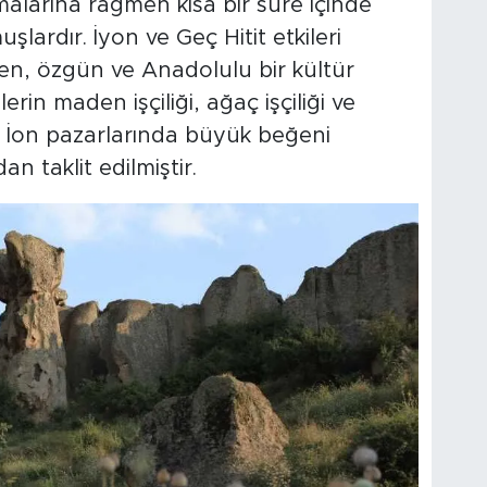
malarına rağmen kısa bir süre içinde
ardır. İyon ve Geç Hitit etkileri
en, özgün ve Anadolulu bir kültür
erin maden işçiliği, ağaç işçiliği ve
i, İon pazarlarında büyük beğeni
n taklit edilmiştir.