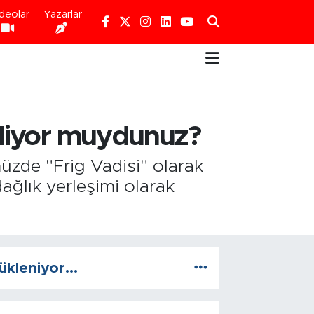
deolar
Yazarlar
 biliyor muydunuz?
zde "Frig Vadisi" olarak
ağlık yerleşimi olarak
ükleniyor...