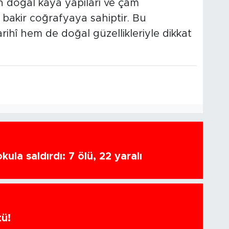
 doğal kaya yapıları ve çam
ir bakir coğrafyaya sahiptir. Bu
tarihî hem de doğal güzellikleriyle dikkat
ula saldırdı: 7 ölü, 22 yaralı
tü!