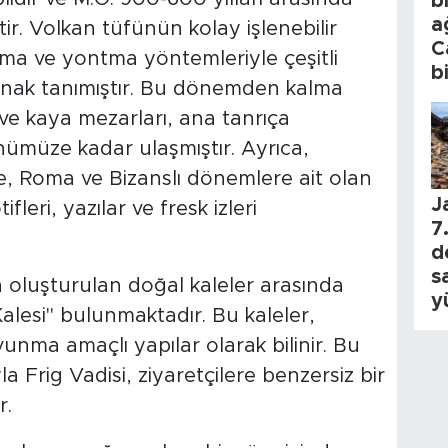
b
a
tir. Volkan tüfünün kolay işlenebilir
C
yma ve yontma yöntemleriyle çeşitli
b
lanak tanımıştır. Bu dönemden kalma
 ve kaya mezarları, ana tanrıça
ümüze kadar ulaşmıştır. Ayrıca,
de, Roma ve Bizanslı dönemlere ait olan
J
leri, yazılar ve fresk izleri
7.
d
s
an oluşturulan doğal kaleler arasında
y
Kalesi" bulunmaktadır. Bu kaleler,
vunma amaçlı yapılar olarak bilinir. Bu
la Frig Vadisi, ziyaretçilere benzersiz bir
r.