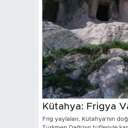
Kütahya: Frigya Va
Frig yaylaları, Kütahya'nın do
Türkmen Dağı'nın tüfleriyle kap