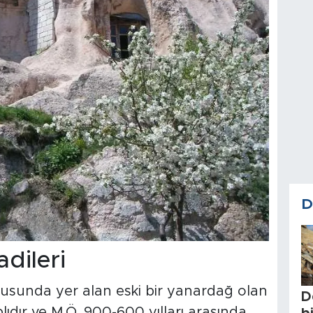
D
dileri
ğusunda yer alan eski bir yanardağ olan
D
lıdır ve M.Ö. 900-600 yılları arasında