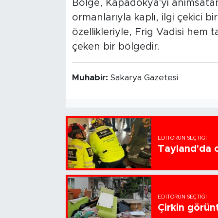
Bölge, Kapadokya'yı anımsatan
ormanlarıyla kaplı, ilgi çekici b
özellikleriyle, Frig Vadisi hem 
çeken bir bölgedir.
Muhabir:
Sakarya Gazetesi
EDITÖRÜN SEÇTIĞI
Tayland'da ok
EDITÖRÜN SEÇTIĞI
Çirkin görün