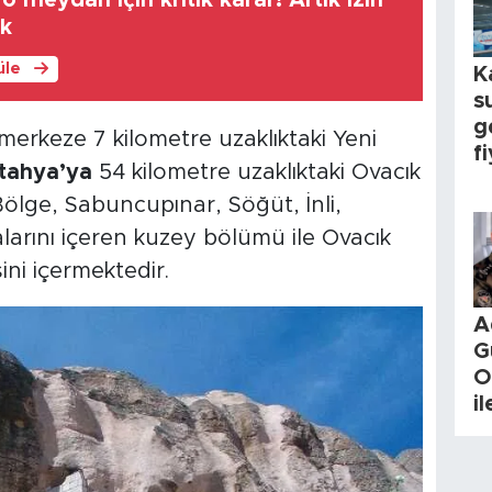
 o meydan için kritik karar! Artık izin
ek
üle
K
s
g
e, merkeze 7 kilometre uzaklıktaki Yeni
fi
tahya’ya
54 kilometre uzaklıktaki Ovacık
lge, Sabuncupınar, Söğüt, İnli,
larını içeren kuzey bölümü ile Ovacık
ini içermektedir.
A
G
O
i