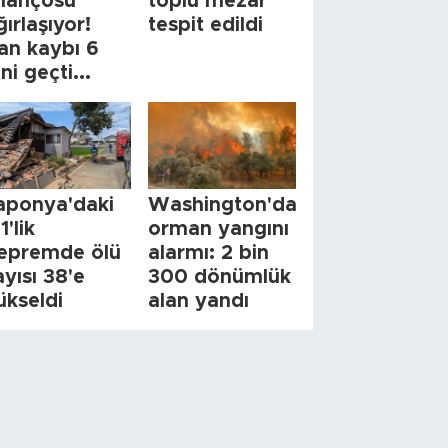
ilançosu
toplu mezar
ğırlaşıyor!
tespit edildi
an kaybı 6
ini geçti...
aponya'daki
Washington'da
1'lik
orman yangını
epremde ölü
alarmı: 2 bin
ayısı 38'e
300 dönümlük
ükseldi
alan yandı