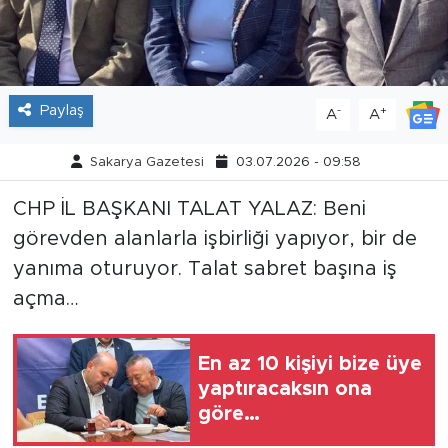
Tarihçe
Resmi İlanlar
Paylaş
-
+
A
A
Söyleşi
Sakarya Gazetesi
03.07.2026 - 09:58
Foto Şaka
CHP İL BAŞKANI TALAT YALAZ: Beni
görevden alanlarla işbirliği yapıyor, bir de
Teknoloji
yanıma oturuyor. Talat sabret başına iş
Politika
açma…
En az 10 kişiyi bize üye
yaptıracaksın ona
göre…