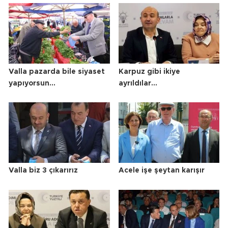
Valla pazarda bile siyaset
Karpuz gibi ikiye
yapıyorsun…
ayrıldılar…
Valla biz 3 çıkarırız
Acele işe şeytan karışır