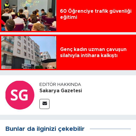
60 Öğrenciye trafik güvenliği
eğitimi
Genç kadın uzman çavuşun
silahıyla intihara kalkıştı
EDITÖR HAKKINDA
Sakarya Gazetesi
Bunlar da ilginizi çekebilir