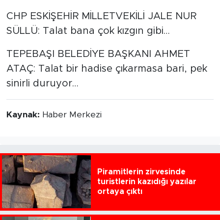
CHP ESKİŞEHİR MİLLETVEKİLİ JALE NUR
SÜLLÜ: Talat bana çok kızgın gibi…
TEPEBAŞI BELEDİYE BAŞKANI AHMET
ATAÇ: Talat bir hadise çıkarmasa bari, pek
sinirli duruyor…
Kaynak:
Haber Merkezi
Piramitlerin zirvesinde
turistlerin kazıdığı yazılar
ortaya çıktı