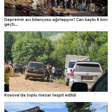
Depremin acı bilançosu ağırlaşıyor! Can kaybı 6 bini
geçti...
Kosova'da toplu mezar tespit edildi