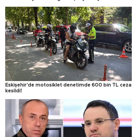
Eskişehir'de motosiklet denetimde 600 bin TL ceza
kesildi!