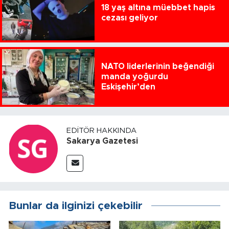
18 yaş altına müebbet hapis
cezası geliyor
NATO liderlerinin beğendiği
manda yoğurdu
Eskişehir’den
EDITÖR HAKKINDA
Sakarya Gazetesi
Bunlar da ilginizi çekebilir