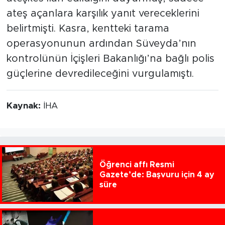
ateş açanlara karşılık yanıt vereceklerini
belirtmişti. Kasra, kentteki tarama
operasyonunun ardından Süveyda’nın
kontrolünün İçişleri Bakanlığı’na bağlı polis
güçlerine devredileceğini vurgulamıştı.
Kaynak:
İHA
Öğrenci affı Resmi
Gazete’de: Başvuru için 4 ay
süre