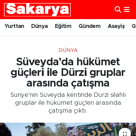
Yurttan
Eskişehir Nöbetçi Eczaneler
Yurttan
Dünya
Eğitim
Gündem
Asayiş
G
Dünya
Eskişehir Hava Durumu
DÜNYA
Eğitim
Eskişehir Namaz Vakitleri
Süveyda’da hükümet
Gündem
Eskişehir Trafik Yoğunluk Haritası
güçleri ile Dürzi gruplar
arasında çatışma
Eskişehirspor
Süper Lig Puan Durumu ve Fikstür
Suriye’nin Süveyda kentinde Dürzi silahlı
Spor
Tüm Manşetler
gruplar ile hükümet güçleri arasında
çatışma çıktı.
Sağlık
Son Dakika Haberleri
Kültür Sanat
Haber Arşivi