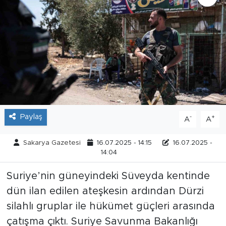
Tarihçe
Resmi İlanlar
Söyleşi
Foto Şaka
Paylaş
-
+
A
A
Teknoloji
Sakarya Gazetesi
16.07.2025 - 14:15
16.07.2025 -
Politika
14:04
Suriye’nin güneyindeki Süveyda kentinde
dün ilan edilen ateşkesin ardından Dürzi
silahlı gruplar ile hükümet güçleri arasında
çatışma çıktı. Suriye Savunma Bakanlığı