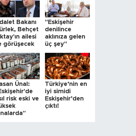
dalet Bakanı
"Eskişehir
ürlek, Behçet
denilince
ktay'ın ailesi
aklınıza gelen
le görüşecek
üç şey"
asan Ünal:
Türkiye’nin en
Eskişehir'de
iyi simidi
sıl risk eski ve
Eskişehir’den
üksek
çıktı!
inalarda"