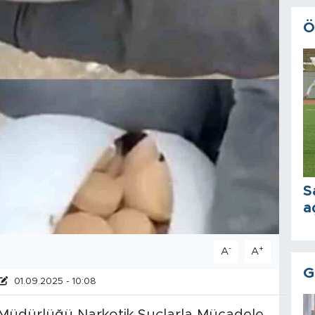
Ö
S
a
-
+
A
A
G
01.09.2025 - 10:08
t Müdürlüğü Narkotik Suçlarla Mücadele