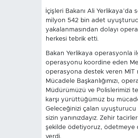
İçişleri Bakanı Ali Yerlikaya’d
milyon 542 bin adet uyuşturucu
yakalanmasından dolayı opera
herkesi tebrik etti.
Bakan Yerlikaya operasyonla ilg
operasyonu koordine eden Mers
operasyona destek veren MİT m
Mücadele Başkanlığımızı, opera
Müdürümüzü ve Polislerimizi t
karşı yürüttüğümüz bu mücadel
Geleceğinizi çalan uyuşturucu
sizin yanınızdayız. Zehir tacirler
şekilde ödetiyoruz, ödetmeye 
verdi.