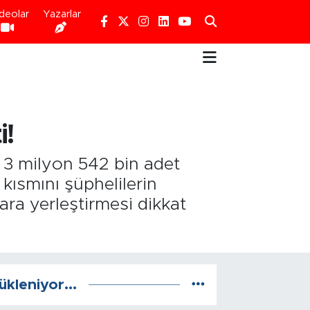
deolar
Yazarlar
i!
, 3 milyon 542 bin adet
 kısmını şüphelilerin
ra yerleştirmesi dikkat
ükleniyor...