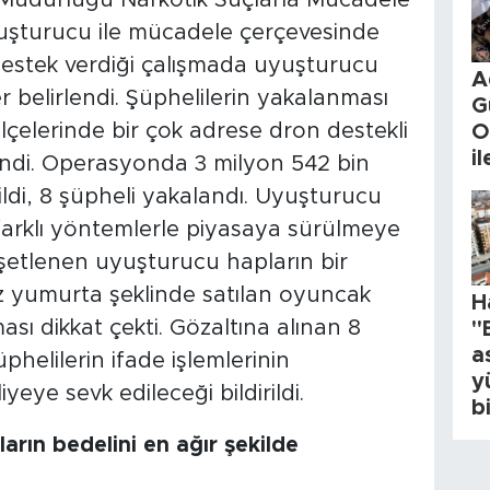
uyuşturucu ile mücadele çerçevesinde
 destek verdiği çalışmada uyuşturucu
A
 belirlendi. Şüphelilerin yakalanması
G
lçelerinde bir çok adrese dron destekli
O
i
ndi. Operasyonda 3 milyon 542 bin
ldi, 8 şüpheli yakalandı. Uyuşturucu
 farklı yöntemlerle piyasaya sürülmeye
 poşetlenen uyuşturucu hapların bir
iz yumurta şeklinde satılan oyuncak
H
ması dikkat çekti. Gözaltına alınan 8
"
a
helilerin ifade işlemlerinin
y
ye sevk edileceği bildirildi.
b
çların bedelini en ağır şekilde