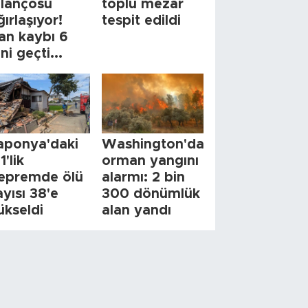
ilançosu
toplu mezar
ğırlaşıyor!
tespit edildi
an kaybı 6
ini geçti...
aponya'daki
Washington'da
1'lik
orman yangını
epremde ölü
alarmı: 2 bin
ayısı 38'e
300 dönümlük
ükseldi
alan yandı