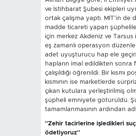
ve İstihbarat Şubesi ekipleri 
ortak çalışma yaptı. MİT’in de
madde ticareti yapan şüpheliler
için merkez Akdeniz ve Tarsus i
eş zamanlı operasyon düzenle
adet uyuşturucu hap ele geçiri
hapların imal edildikten sonra
çalışıldığı öğrenildi. Bir kısmı
kısmının ise marketlerde sürpr
çıkan kutulara yerleştirilmiş ol
şüpheli emniyete götürüldü. Şüp
tamamlanmasının ardından adliye
"Zehir tacirlerine işledikleri su
ödetiyoruz"