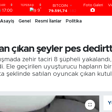
79.591,74
-1.82
Foto Galeri
Vi
DOLAR
°
9
i
17:00
45,43620
0.02
EURO
Asayiş
Genel
Resmi İlanlar
Politika
53,38690
0.19
STERLİN
61,60380
0.18
G.ALTIN
6862,09000
0.19
 çıkan şeyler pes dedirtt
BİST100
14.598,00
0
lışmada zehir taciri 8 şüpheli yakalandı
i. Ele geçirilen uyuşturucu hapların bir
a şeklinde satılan oyuncak çıkan kutula
Y