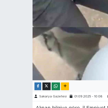
Tarihçe
Resmi İlanlar
Söyleşi
Foto Şaka
Teknoloji
Politika
Sakarya Gazetesi
01.09.2025 - 10:08
Alınan bilgiye göre, İl Emniye