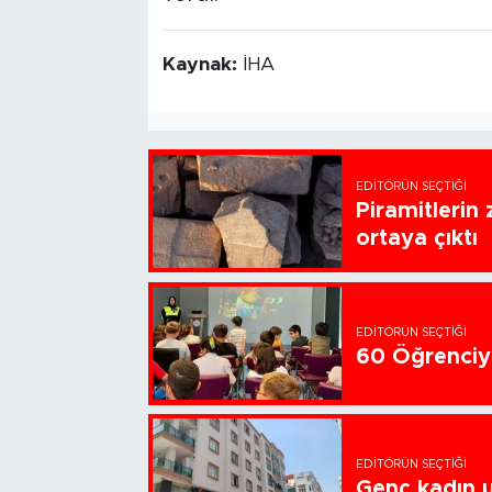
Kaynak:
İHA
EDITÖRÜN SEÇTIĞI
Piramitlerin 
ortaya çıktı
EDITÖRÜN SEÇTIĞI
60 Öğrenciye
EDITÖRÜN SEÇTIĞI
Genç kadın u