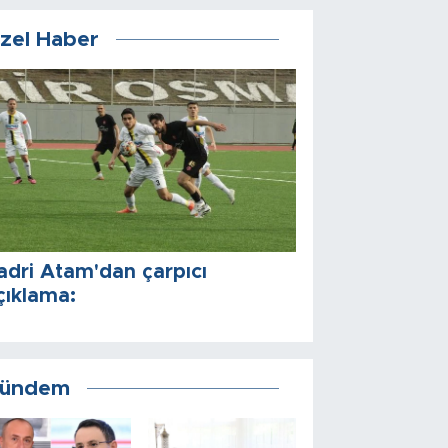
zel Haber
adri Atam'dan çarpıcı
çıklama:
ündem