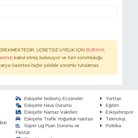
REKMEKTEDİR. ÜCRETSİZ ÜYELİK İÇİN
BURAYA
larımızı
kabul etmiş bulunuyor ve tüm sorumluluğu
arya Gazetesi hiçbir şekilde sorumlu tutulamaz.
Eskişehir Nöbetçi Eczaneler
Yurttan
Eskişehir Hava Durumu
Eğitim
Eskişehir Namaz Vakitleri
Eskişehirspor
Eskişehir Trafik Yoğunluk Haritası
Teknoloji
bizi
Süper Lig Puan Durumu ve
Politika
Fikstür