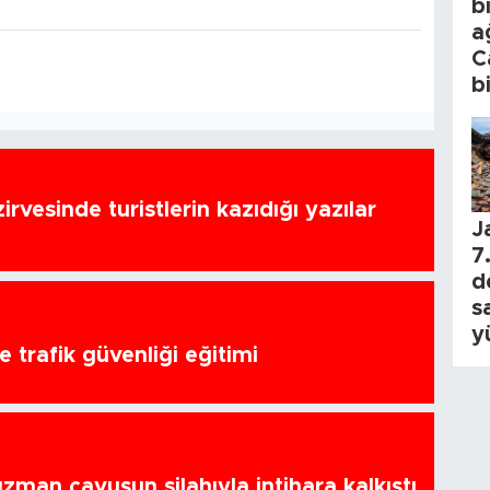
b
a
C
b
zirvesinde turistlerin kazıdığı yazılar
J
7.
d
s
y
 trafik güvenliği eğitimi
zman çavuşun silahıyla intihara kalkıştı