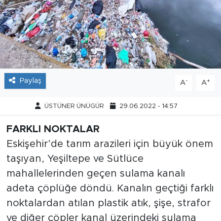
Tarihçe
Resmi İlanlar
Söyleşi
Paylaş
-
+
A
A
Foto Şaka
ÜSTÜNER ÜNÜGÜR
29.06.2022 - 14:57
Teknoloji
FARKLI NOKTALAR
Eskişehir’de tarım arazileri için büyük önem
Politika
taşıyan, Yeşiltepe ve Sütlüce
mahallelerinden geçen sulama kanalı
adeta çöplüğe döndü. Kanalın geçtiği farklı
noktalardan atılan plastik atık, şişe, strafor
ve diğer çöpler kanal üzerindeki sulama