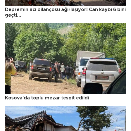
Depremin acı bilançosu ağırlaşıyor! Can kaybı 6 bini
geçti...
Kosova'da toplu mezar tespit edildi