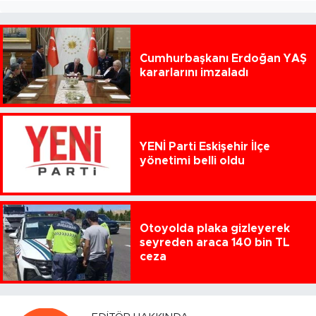
Cumhurbaşkanı Erdoğan YAŞ
kararlarını imzaladı
YENİ Parti Eskişehir İlçe
yönetimi belli oldu
Otoyolda plaka gizleyerek
seyreden araca 140 bin TL
ceza