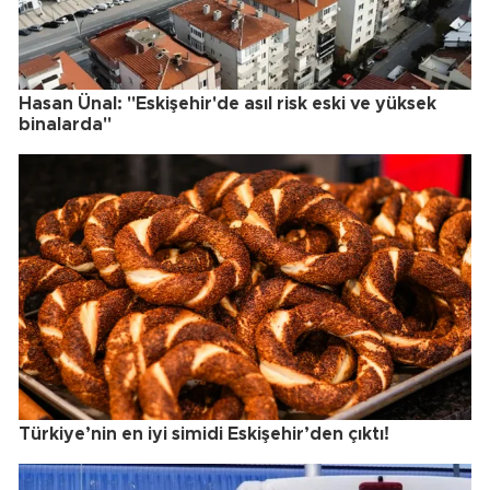
Hasan Ünal: "Eskişehir'de asıl risk eski ve yüksek
binalarda"
Türkiye’nin en iyi simidi Eskişehir’den çıktı!