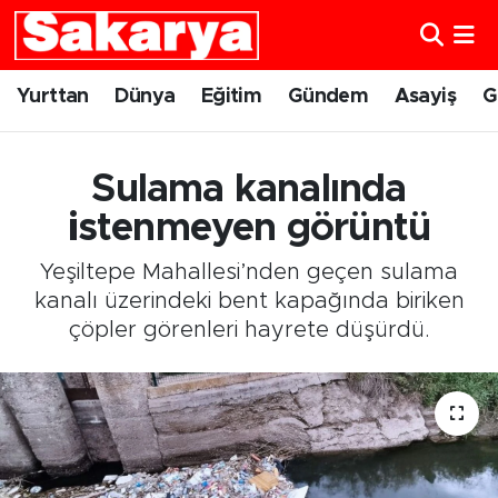
Yurttan
Eskişehir Nöbetçi Eczaneler
Yurttan
Dünya
Eğitim
Gündem
Asayiş
G
Dünya
Eskişehir Hava Durumu
Sulama kanalında
Eğitim
Eskişehir Namaz Vakitleri
istenmeyen görüntü
Gündem
Eskişehir Trafik Yoğunluk Haritası
Yeşiltepe Mahallesi’nden geçen sulama
kanalı üzerindeki bent kapağında biriken
Eskişehirspor
Süper Lig Puan Durumu ve Fikstür
çöpler görenleri hayrete düşürdü.
Spor
Tüm Manşetler
Sağlık
Son Dakika Haberleri
Kültür Sanat
Haber Arşivi