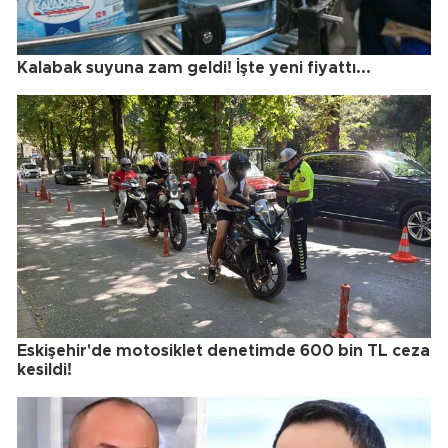
Kalabak suyuna zam geldi! İşte yeni fiyattı...
Eskişehir'de motosiklet denetimde 600 bin TL ceza
kesildi!