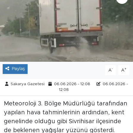
Tarihçe
Resmi İlanlar
Söyleşi
Foto Şaka
Paylaş
-
+
A
A
Teknoloji
Sakarya Gazetesi
06.06.2026 - 12:08
06.06.2026 -
Politika
12:08
Meteoroloji 3. Bölge Müdürlüğü tarafından
yapılan hava tahminlerinin ardından, kent
genelinde olduğu gibi Sivrihisar ilçesinde
de beklenen yağışlar yüzünü gösterdi.