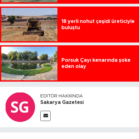
18 yerli nohut çeşidi üreticiyle
buluştu
Porsuk Çayı kenarında şoke
eden olay
EDITÖR HAKKINDA
Sakarya Gazetesi