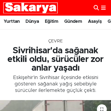
Yurttan
Eskişehir Nöbetçi Eczaneler
Yurttan
Dünya
Eğitim
Gündem
Asayiş
G
Dünya
Eskişehir Hava Durumu
ÇEVRE
Eğitim
Eskişehir Namaz Vakitleri
Sivrihisar'da sağanak
Gündem
Eskişehir Trafik Yoğunluk Haritası
etkili oldu, sürücüler zor
anlar yaşadı
Eskişehirspor
Süper Lig Puan Durumu ve Fikstür
Eskişehir'in Sivrihisar ilçesinde etkisini
Spor
Tüm Manşetler
gösteren sağanak yağış sebebiyle
sürücüler ilerlemekte güçlük çekti.
Sağlık
Son Dakika Haberleri
Kültür Sanat
Haber Arşivi