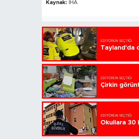
Kaynak:
İHA
EDITÖRÜN SEÇTIĞI
Tayland'da ok
EDITÖRÜN SEÇTIĞI
Çirkin görün
EDITÖRÜN SEÇTIĞI
Okullara 30 