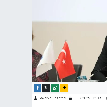
Tarihçe
Resmi İlanlar
Söyleşi
Foto Şaka
Teknoloji
Politika
Sakarya Gazetesi
10.07.2025 - 12:08