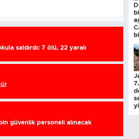
D
b
a
C
b
ula saldırdı: 7 ölü, 22 yaralı
J
7.
tü!
d
s
y
bin güvenlik personeli alınacak