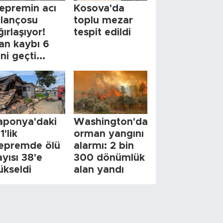
epremin acı
Kosova'da
ilançosu
toplu mezar
ğırlaşıyor!
tespit edildi
an kaybı 6
ini geçti...
aponya'daki
Washington'da
1'lik
orman yangını
epremde ölü
alarmı: 2 bin
ayısı 38'e
300 dönümlük
ükseldi
alan yandı