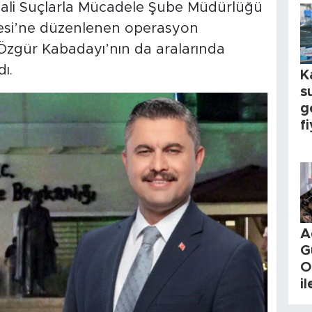
ali Suçlarla Mücadele Şube Müdürlüğü
iyesi’ne düzenlenen operasyon
Özgür Kabadayı’nın da aralarında
ı.
K
s
g
fi
A
G
O
i