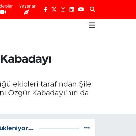
deolar
Yazarlar
r Kabadayı
ü ekipleri tarafından Şile
nı Özgür Kabadayı’nın da
ükleniyor...