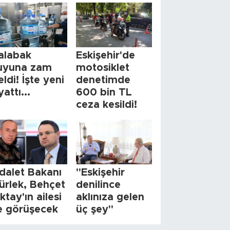
alabak
Eskişehir'de
uyuna zam
motosiklet
eldi! İşte yeni
denetimde
yattı...
600 bin TL
ceza kesildi!
dalet Bakanı
"Eskişehir
ürlek, Behçet
denilince
ktay'ın ailesi
aklınıza gelen
le görüşecek
üç şey"