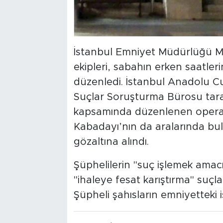
İstanbul Emniyet Müdürlüğü M
ekipleri, sabahın erken saatler
düzenledi. İstanbul Anadolu Cu
Suçlar Soruşturma Bürosu tar
kapsamında düzenlenen operas
Kabadayı’nın da aralarında bul
gözaltına alındı.
Şüphelilerin "suç işlemek amacı
"ihaleye fesat karıştırma" suçla
Şüpheli şahısların emniyetteki i