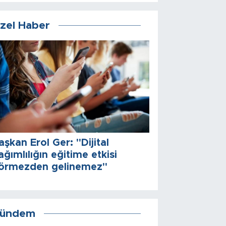
zel Haber
aşkan Erol Ger: "Dijital
ağımlılığın eğitime etkisi
örmezden gelinemez"
ündem