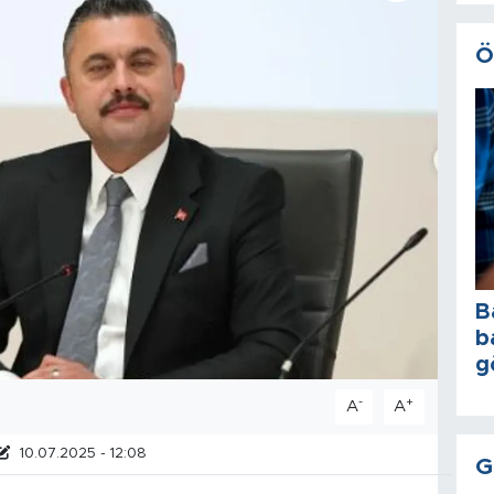
Ö
B
b
g
-
+
A
A
10.07.2025 - 12:08
G