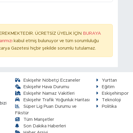
REKMEKTEDİR. ÜCRETSİZ ÜYELİK İÇİN
BURAYA
larımızı
kabul etmiş bulunuyor ve tüm sorumluluğu
arya Gazetesi hiçbir şekilde sorumlu tutulamaz.
Eskişehir Nöbetçi Eczaneler
Yurttan
Eskişehir Hava Durumu
Eğitim
Eskişehir Namaz Vakitleri
Eskişehirspor
Eskişehir Trafik Yoğunluk Haritası
Teknoloji
bizi
Süper Lig Puan Durumu ve
Politika
Fikstür
Tüm Manşetler
Son Dakika Haberleri
Haber Arşivi