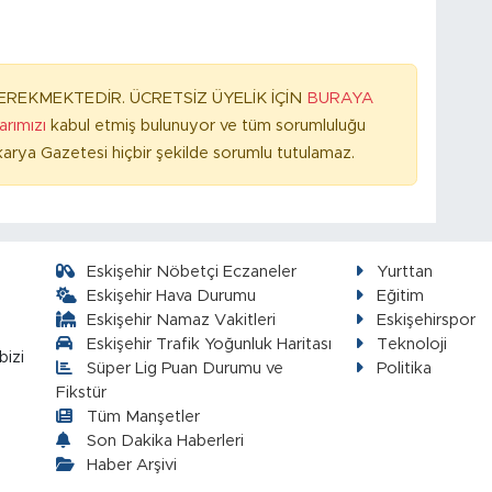
REKMEKTEDİR. ÜCRETSİZ ÜYELİK İÇİN
BURAYA
larımızı
kabul etmiş bulunuyor ve tüm sorumluluğu
arya Gazetesi hiçbir şekilde sorumlu tutulamaz.
Eskişehir Nöbetçi Eczaneler
Yurttan
Eskişehir Hava Durumu
Eğitim
Eskişehir Namaz Vakitleri
Eskişehirspor
Eskişehir Trafik Yoğunluk Haritası
Teknoloji
bizi
Süper Lig Puan Durumu ve
Politika
Fikstür
Tüm Manşetler
Son Dakika Haberleri
Haber Arşivi