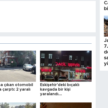
C
b
J
7.
d
s
y
ma çıkan otomobil
Eskişehir'deki bıçaklı
 çarptı: 2 yaralı
kavgada bir kişi
yaralandı...