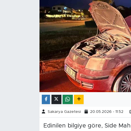
Tarihçe
Resmi İlanlar
Söyleşi
Foto Şaka
Teknoloji
Politika
Sakarya Gazetesi
20.05.2026 - 11:52
Edinilen bilgiye göre, Side Mah