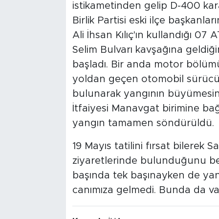
istikametinden gelip D-400 ka
Birlik Partisi eski ilçe başkanl
Ali İhsan Kılıç'ın kullandığı 07
Selim Bulvarı kavşağına geld
başladı. Bir anda motor bölüm
yoldan geçen otomobil sürücü
bulunarak yangının büyümesini
İtfaiyesi Manavgat birimine ba
yangın tamamen söndürüldü.
19 Mayıs tatilini fırsat bilerek 
ziyaretlerinde bulunduğunu beli
başında tek başınayken de yana
canımıza gelmedi. Bunda da vard