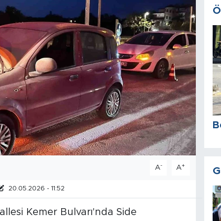
Ö
B
-
+
A
A
G
20.05.2026 - 11:52
allesi Kemer Bulvarı'nda Side