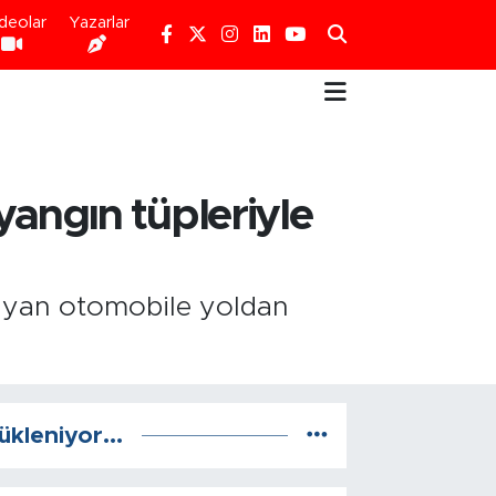
deolar
Yazarlar
yangın tüpleriyle
ayan otomobile yoldan
ükleniyor...