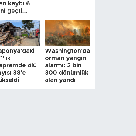
an kaybı 6
ini geçti...
aponya'daki
Washington'da
1'lik
orman yangını
epremde ölü
alarmı: 2 bin
ayısı 38'e
300 dönümlük
ükseldi
alan yandı