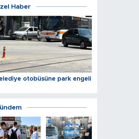
zel Haber
elediye otobüsüne park engeli
ündem