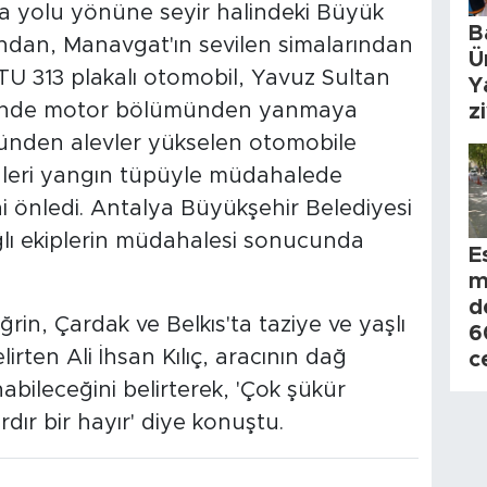
ra yolu yönüne seyir halindeki Büyük
B
arından, Manavgat'ın sevilen simalarından
Ü
 ATU 313 plakalı otomobil, Yavuz Sultan
Y
iğinde motor bölümünden yanmaya
z
ünden alevler yükselen otomobile
leri yangın tüpüyle müdahalede
 önledi. Antalya Büyükşehir Belediyesi
ğlı ekiplerin müdahalesi sonucunda
E
m
d
Sağrin, Çardak ve Belkıs'ta taziye ve yaşlı
6
rten Ali İhsan Kılıç, aracının dağ
c
bileceğini belirterek, 'Çok şükür
ır bir hayır' diye konuştu.