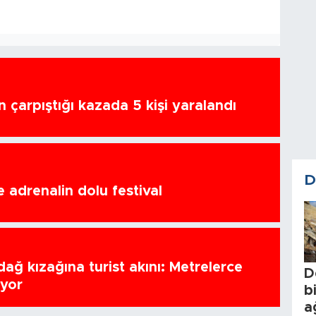
n çarpıştığı kazada 5 kişi yaralandı
D
 adrenalin dolu festival
ağ kızağına turist akını: Metrelerce
D
uyor
b
a