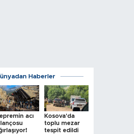
ünyadan Haberler
epremin acı
Kosova'da
ilançosu
toplu mezar
ğırlaşıyor!
tespit edildi