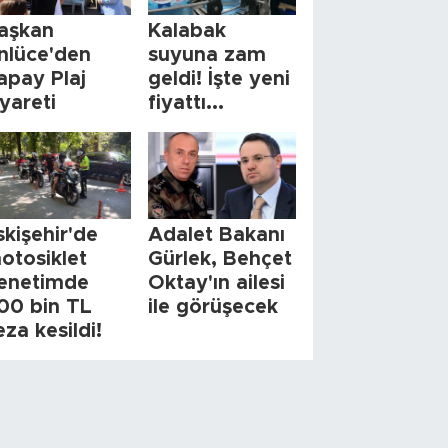
aşkan
Kalabak
nlüce'den
suyuna zam
apay Plaj
geldi! İşte yeni
iyareti
fiyattı...
skişehir'de
Adalet Bakanı
otosiklet
Gürlek, Behçet
enetimde
Oktay'ın ailesi
00 bin TL
ile görüşecek
eza kesildi!