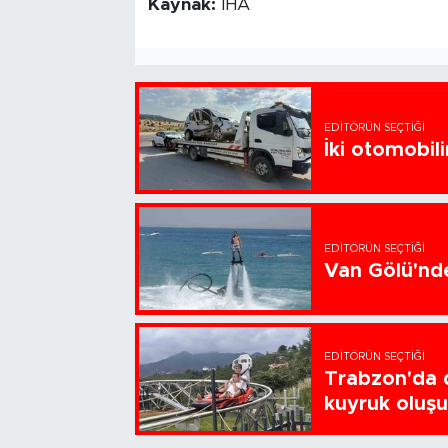
Kaynak:
İHA
EDITÖRÜN SEÇTIĞI
İki otomobili
EDITÖRÜN SEÇTIĞI
Van Gölü'nde
EDITÖRÜN SEÇTIĞI
Trabzon'da d
kuyruk oluş