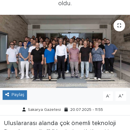
oldu.
Tarihçe
Resmi İlanlar
Söyleşi
Foto Şaka
Teknoloji
Politika
Paylaş
-
+
A
A
Sakarya Gazetesi
20.07.2025 - 11:55
Uluslararası alanda çok önemli teknoloji