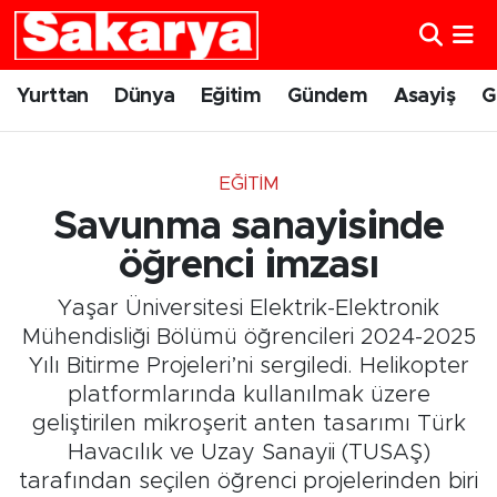
Yurttan
Eskişehir Nöbetçi Eczaneler
Yurttan
Dünya
Eğitim
Gündem
Asayiş
G
Dünya
Eskişehir Hava Durumu
EĞITIM
Eğitim
Eskişehir Namaz Vakitleri
Savunma sanayisinde
Gündem
Eskişehir Trafik Yoğunluk Haritası
öğrenci imzası
Yaşar Üniversitesi Elektrik-Elektronik
Eskişehirspor
Süper Lig Puan Durumu ve Fikstür
Mühendisliği Bölümü öğrencileri 2024-2025
Yılı Bitirme Projeleri’ni sergiledi. Helikopter
Spor
Tüm Manşetler
platformlarında kullanılmak üzere
geliştirilen mikroşerit anten tasarımı Türk
Sağlık
Son Dakika Haberleri
Havacılık ve Uzay Sanayii (TUSAŞ)
Kültür Sanat
Haber Arşivi
tarafından seçilen öğrenci projelerinden biri