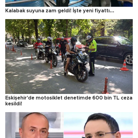
Kalabak suyuna zam geldi! İşte yeni fiyattı...
Eskişehir'de motosiklet denetimde 600 bin TL ceza
kesildi!