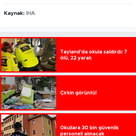
Kaynak:
İHA
Tayland'da okula saldırdı: 7
ölü, 22 yaralı
Çirkin görüntü!
Okullara 30 bin güvenlik
personeli alınacak