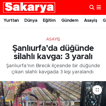
Yurttan
Eskişehir Nöbetçi Eczaneler
Yurttan
Dünya
Eğitim
Gündem
Asayiş
G
Dünya
Eskişehir Hava Durumu
ASAYIŞ
Eğitim
Eskişehir Namaz Vakitleri
Şanlıurfa’da düğünde
Gündem
Eskişehir Trafik Yoğunluk Haritası
silahlı kavga: 3 yaralı
Şanlıurfa’nın Birecik ilçesinde bir düğünde
Eskişehirspor
Süper Lig Puan Durumu ve Fikstür
çıkan silahlı kavgada 3 kişi yaralandı.
Spor
Tüm Manşetler
Sağlık
Son Dakika Haberleri
Kültür Sanat
Haber Arşivi