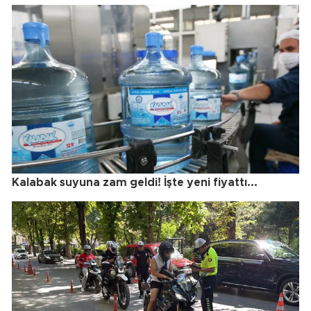
Kalabak suyuna zam geldi! İşte yeni fiyattı...