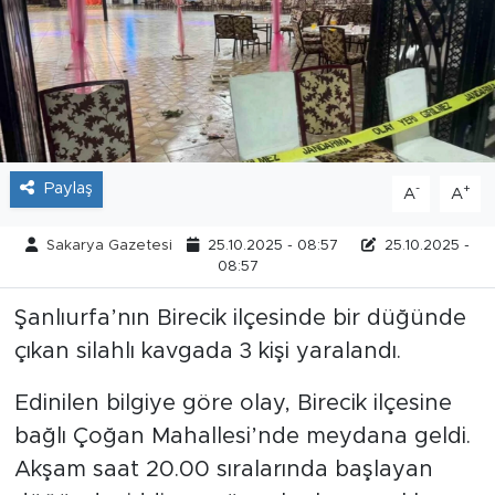
Tarihçe
Resmi İlanlar
Söyleşi
Paylaş
-
+
A
A
Foto Şaka
Sakarya Gazetesi
25.10.2025 - 08:57
25.10.2025 -
Teknoloji
08:57
Şanlıurfa’nın Birecik ilçesinde bir düğünde
Politika
çıkan silahlı kavgada 3 kişi yaralandı.
Edinilen bilgiye göre olay, Birecik ilçesine
bağlı Çoğan Mahallesi’nde meydana geldi.
Akşam saat 20.00 sıralarında başlayan