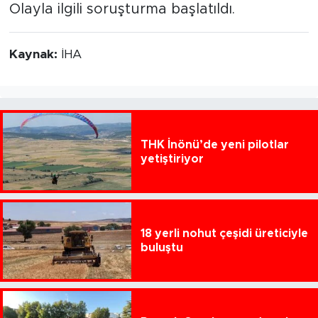
Olayla ilgili soruşturma başlatıldı.
Kaynak:
İHA
THK İnönü’de yeni pilotlar
yetiştiriyor
18 yerli nohut çeşidi üreticiyle
buluştu