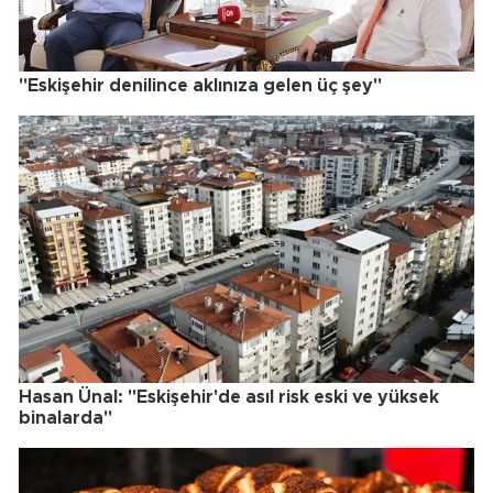
"Eskişehir denilince aklınıza gelen üç şey"
Hasan Ünal: "Eskişehir'de asıl risk eski ve yüksek
binalarda"