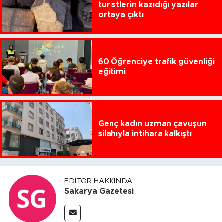
turistlerin kazıdığı yazılar
ortaya çıktı
60 Öğrenciye trafik güvenliği
eğitimi
Genç kadın uzman çavuşun
silahıyla intihara kalkıştı
EDITÖR HAKKINDA
Sakarya Gazetesi