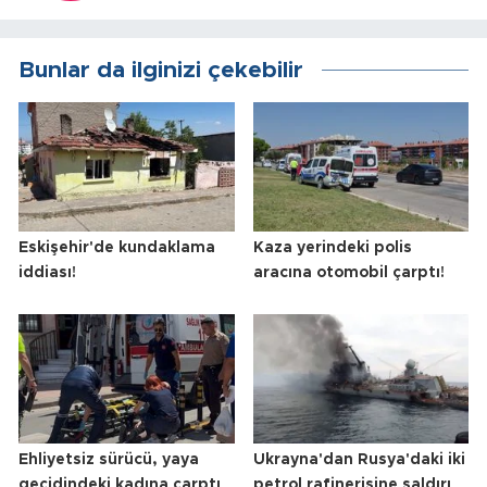
Bunlar da ilginizi çekebilir
Eskişehir'de kundaklama
Kaza yerindeki polis
iddiası!
aracına otomobil çarptı!
Ehliyetsiz sürücü, yaya
Ukrayna'dan Rusya'daki iki
geçidindeki kadına çarptı
petrol rafinerisine saldırı