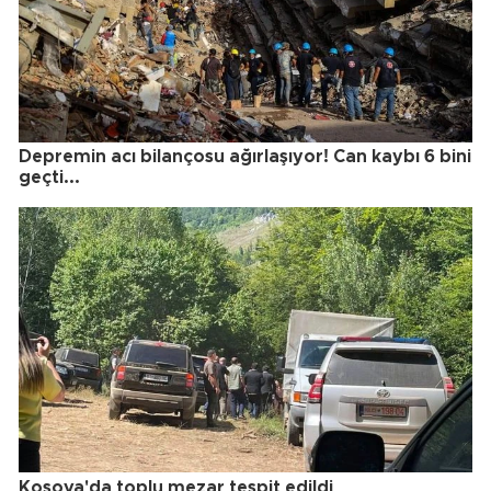
Depremin acı bilançosu ağırlaşıyor! Can kaybı 6 bini
geçti...
Kosova'da toplu mezar tespit edildi