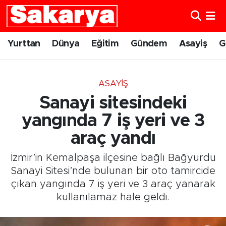
Yurttan
Eskişehir Nöbetçi Eczaneler
Yurttan
Dünya
Eğitim
Gündem
Asayiş
G
Dünya
Eskişehir Hava Durumu
ASAYIŞ
Eğitim
Eskişehir Namaz Vakitleri
Sanayi sitesindeki
Gündem
Eskişehir Trafik Yoğunluk Haritası
yangında 7 iş yeri ve 3
araç yandı
Eskişehirspor
Süper Lig Puan Durumu ve Fikstür
İzmir’in Kemalpaşa ilçesine bağlı Bağyurdu
Spor
Tüm Manşetler
Sanayi Sitesi’nde bulunan bir oto tamircide
çıkan yangında 7 iş yeri ve 3 araç yanarak
Sağlık
Son Dakika Haberleri
kullanılamaz hale geldi.
Kültür Sanat
Haber Arşivi