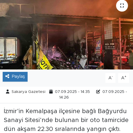
Tarihçe
Resmi İlanlar
Söyleşi
Foto Şaka
Teknoloji
Paylaş
-
+
A
A
Politika
Sakarya Gazetesi
07.09.2025 - 14:35
07.09.2025 -
14:26
İzmir’in Kemalpaşa ilçesine bağlı Bağyurdu
Sanayi Sitesi’nde bulunan bir oto tamircide
dün akşam 22.30 sıralarında yangın çıktı.