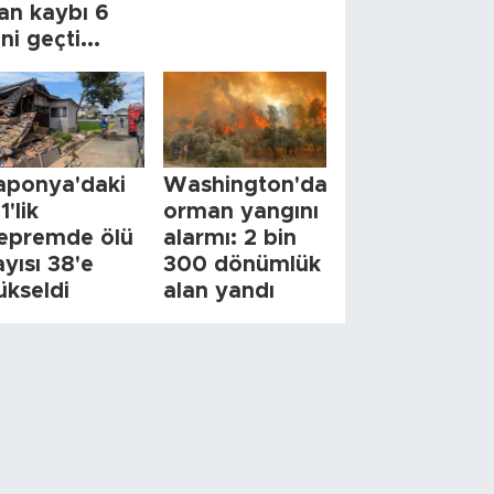
an kaybı 6
ini geçti...
aponya'daki
Washington'da
1'lik
orman yangını
epremde ölü
alarmı: 2 bin
ayısı 38'e
300 dönümlük
ükseldi
alan yandı