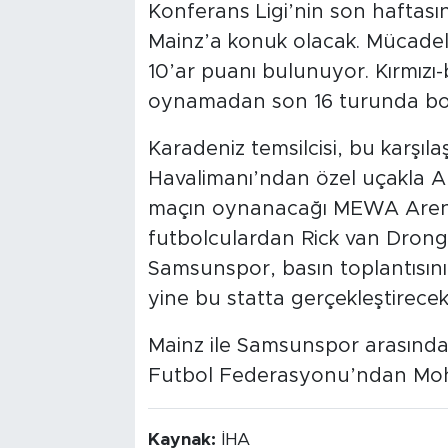
Konferans Ligi’nin son haftası
Mainz’a konuk olacak. Mücadel
10’ar puanı bulunuyor. Kırmızı-be
oynamadan son 16 turunda boy
Karadeniz temsilcisi, bu karş
Havalimanı’ndan özel uçakla A
maçın oynanacağı MEWA Arena
futbolculardan Rick van Dronge
Samsunspor, basın toplantısın
yine bu statta gerçekleştirecek
Mainz ile Samsunspor arasınd
Futbol Federasyonu’ndan Mo
Kaynak:
İHA