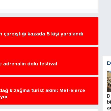
n çarpıştığı kazada 5 kişi yaralandı
D
 adrenalin dolu festival
ağ kızağına turist akını: Metrelerce
D
uyor
b
a