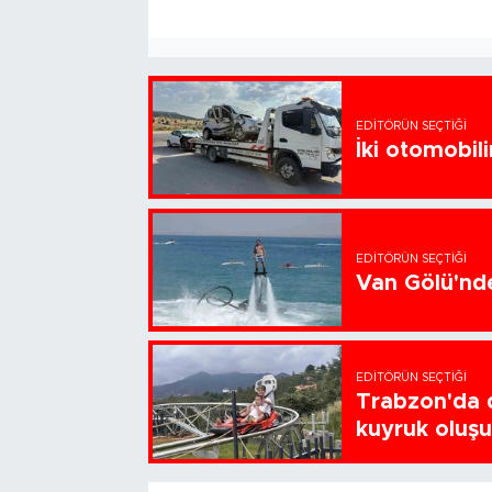
EDITÖRÜN SEÇTIĞI
İki otomobili
EDITÖRÜN SEÇTIĞI
Van Gölü'nde
EDITÖRÜN SEÇTIĞI
Trabzon'da d
kuyruk oluş