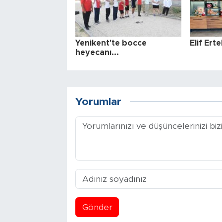
Yenikent'te bocce
Elif Ert
heyecanı...
Yorumlar
Gönder