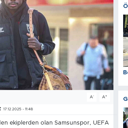
Ö
B
-
+
A
A
G
17.12.2025 - 11:48
eden ekiplerden olan Samsunspor, UEFA