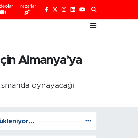
deolar
Yazarlar
için Almanya’ya
lasmanda oynayacağı
ükleniyor...