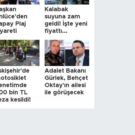
aşkan
Kalabak
nlüce'den
suyuna zam
apay Plaj
geldi! İşte yeni
iyareti
fiyattı...
skişehir'de
Adalet Bakanı
otosiklet
Gürlek, Behçet
enetimde
Oktay'ın ailesi
00 bin TL
ile görüşecek
eza kesildi!