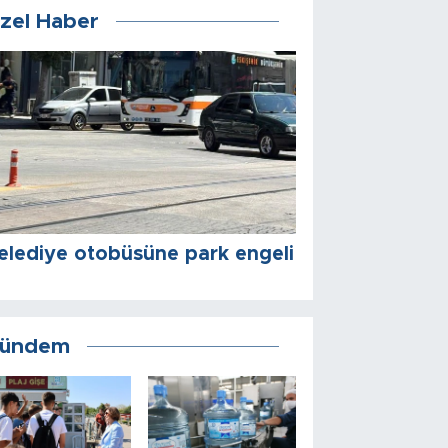
zel Haber
elediye otobüsüne park engeli
ündem