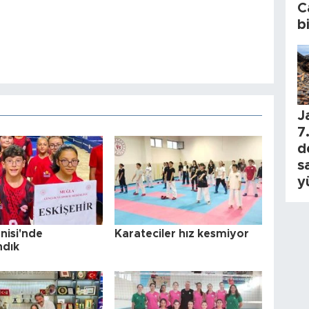
C
b
J
7.
d
s
y
nisi'nde
Karateciler hız kesmiyor
ndık