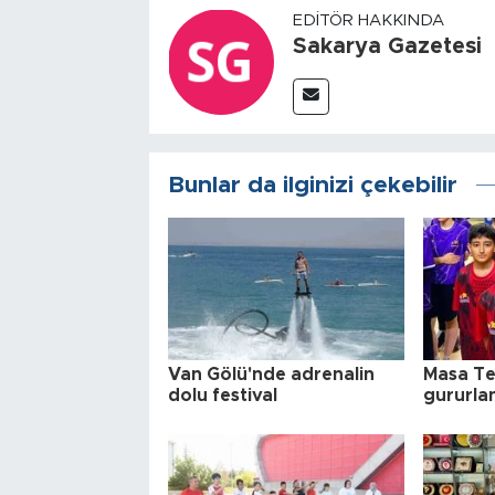
EDITÖR HAKKINDA
Sakarya Gazetesi
Bunlar da ilginizi çekebilir
Van Gölü'nde adrenalin
Masa Te
dolu festival
gururla