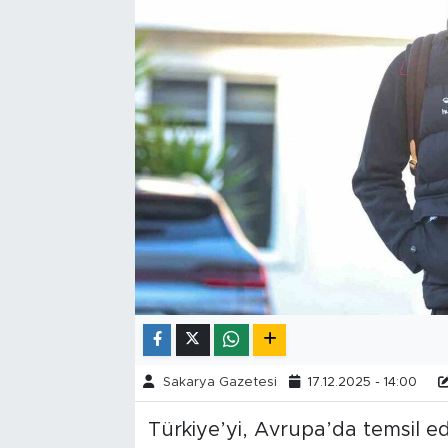
Tarihçe
Resmi İlanlar
Söyleşi
Foto Şaka
Teknoloji
Politika
Sakarya Gazetesi
17.12.2025 - 14:00
Türkiye’yi, Avrupa’da temsil 