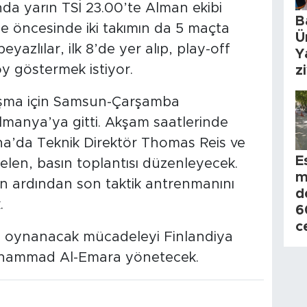
nda yarın TSİ 23.00’te Alman ekibi
B
e öncesinde iki takımın da 5 maçta
Ü
yazlılar, ilk 8’de yer alıp, play-off
Y
 göstermek istiyor.
z
ılaşma için Samsun-Çarşamba
lmanya’ya gitti. Akşam saatlerinde
’da Teknik Direktör Thomas Reis ve
E
len, basın toplantısı düzenleyecek.
m
ın ardından son taktik antrenmanını
d
.
6
c
a oynanacak mücadeleyi Finlandiya
hammad Al-Emara yönetecek.