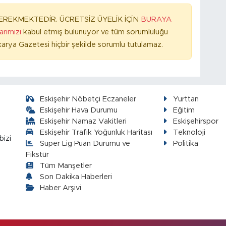
REKMEKTEDİR. ÜCRETSİZ ÜYELİK İÇİN
BURAYA
larımızı
kabul etmiş bulunuyor ve tüm sorumluluğu
arya Gazetesi hiçbir şekilde sorumlu tutulamaz.
Eskişehir Nöbetçi Eczaneler
Yurttan
Eskişehir Hava Durumu
Eğitim
Eskişehir Namaz Vakitleri
Eskişehirspor
Eskişehir Trafik Yoğunluk Haritası
Teknoloji
bizi
Süper Lig Puan Durumu ve
Politika
Fikstür
Tüm Manşetler
Son Dakika Haberleri
Haber Arşivi