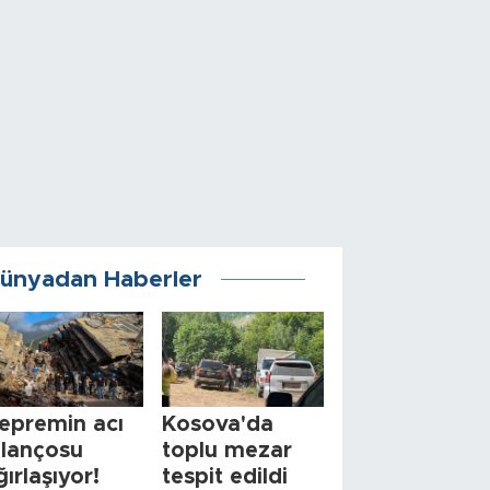
ünyadan Haberler
epremin acı
Kosova'da
ilançosu
toplu mezar
ğırlaşıyor!
tespit edildi