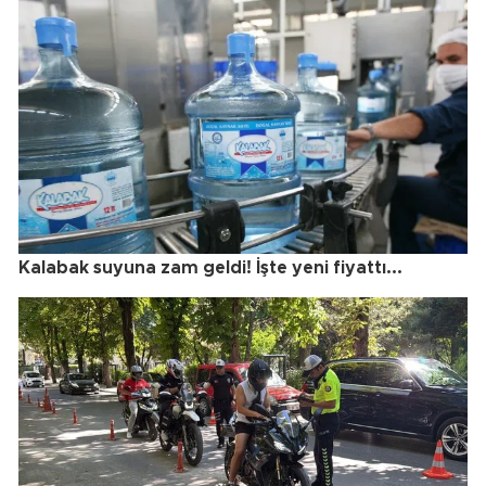
Kalabak suyuna zam geldi! İşte yeni fiyattı...