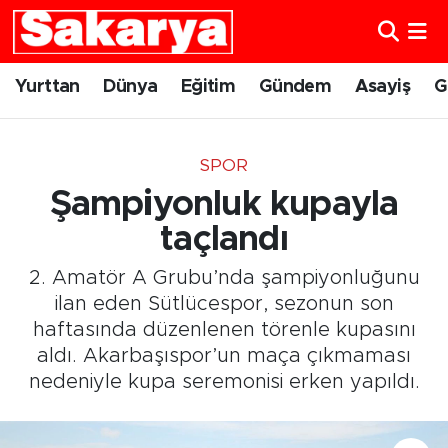
Yurttan
Eskişehir Nöbetçi Eczaneler
Yurttan
Dünya
Eğitim
Gündem
Asayiş
G
Dünya
Eskişehir Hava Durumu
SPOR
Eğitim
Eskişehir Namaz Vakitleri
Şampiyonluk kupayla
Gündem
Eskişehir Trafik Yoğunluk Haritası
taçlandı
2. Amatör A Grubu’nda şampiyonluğunu
Eskişehirspor
Süper Lig Puan Durumu ve Fikstür
ilan eden Sütlücespor, sezonun son
haftasında düzenlenen törenle kupasını
Spor
Tüm Manşetler
aldı. Akarbaşıspor’un maça çıkmaması
nedeniyle kupa seremonisi erken yapıldı.
Sağlık
Son Dakika Haberleri
Kültür Sanat
Haber Arşivi