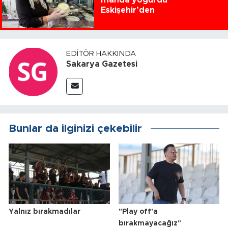
manda yoğurdu
Eskişehir’den
EDITÖR HAKKINDA
Sakarya Gazetesi
Bunlar da ilginizi çekebilir
Yalnız bırakmadılar
"Play off'a
bırakmayacağız"