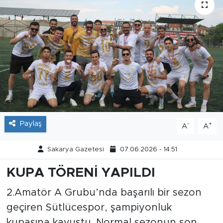
Tarihçe
Resmi İlanlar
Söyleşi
Foto Şaka
Teknoloji
Paylaş
-
+
A
A
Politika
Sakarya Gazetesi
07.06.2026 - 14:51
KUPA TÖRENİ YAPILDI
2.Amatör A Grubu’nda başarılı bir sezon
geçiren Sütlücespor, şampiyonluk
kupasına kavuştu. Normal sezonun son