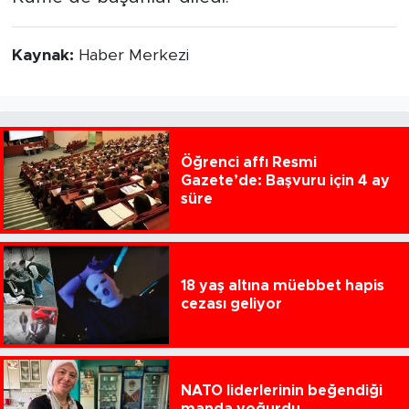
Kaynak:
Haber Merkezi
Öğrenci affı Resmi
Gazete’de: Başvuru için 4 ay
süre
18 yaş altına müebbet hapis
cezası geliyor
NATO liderlerinin beğendiği