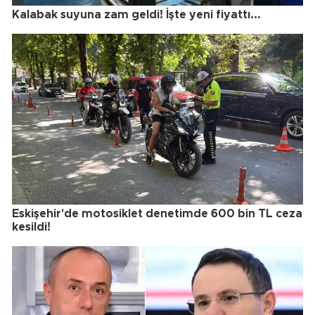
Kalabak suyuna zam geldi! İşte yeni fiyattı...
Eskişehir'de motosiklet denetimde 600 bin TL ceza
kesildi!