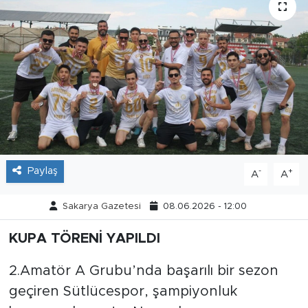
Tarihçe
Resmi İlanlar
Söyleşi
Foto Şaka
Teknoloji
Paylaş
-
+
A
A
Politika
Sakarya Gazetesi
08.06.2026 - 12:00
KUPA TÖRENİ YAPILDI
2.Amatör A Grubu’nda başarılı bir sezon
geçiren Sütlücespor, şampiyonluk