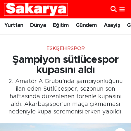
Yurttan
Eskişehir Nöbetçi Eczaneler
Yurttan
Dünya
Eğitim
Gündem
Asayiş
G
Dünya
Eskişehir Hava Durumu
ESKIŞEHIRSPOR
Eğitim
Eskişehir Namaz Vakitleri
Şampiyon sütlücespor
Gündem
Eskişehir Trafik Yoğunluk Haritası
kupasını aldı
2. Amatör A Grubu’nda şampiyonluğunu
Eskişehirspor
Süper Lig Puan Durumu ve Fikstür
ilan eden Sütlücespor, sezonun son
haftasında düzenlenen törenle kupasını
Spor
Tüm Manşetler
aldı. Akarbaşıspor’un maça çıkmaması
nedeniyle kupa seremonisi erken yapıldı.
Sağlık
Son Dakika Haberleri
Kültür Sanat
Haber Arşivi