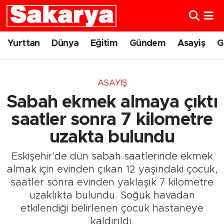
Yurttan
Eskişehir Nöbetçi Eczaneler
Yurttan
Dünya
Eğitim
Gündem
Asayiş
G
Dünya
Eskişehir Hava Durumu
ASAYIŞ
Eğitim
Eskişehir Namaz Vakitleri
Sabah ekmek almaya çıktı
Gündem
Eskişehir Trafik Yoğunluk Haritası
saatler sonra 7 kilometre
uzakta bulundu
Eskişehirspor
Süper Lig Puan Durumu ve Fikstür
Eskişehir’de dün sabah saatlerinde ekmek
Spor
Tüm Manşetler
almak için evinden çıkan 12 yaşındaki çocuk,
saatler sonra evinden yaklaşık 7 kilometre
Sağlık
Son Dakika Haberleri
uzaklıkta bulundu. Soğuk havadan
etkilendiği belirlenen çocuk hastaneye
Kültür Sanat
Haber Arşivi
kaldırıldı.