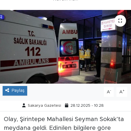
Tarihçe
Resmi İlanlar
Söyleşi
Foto Şaka
Teknoloji
Politika
Paylaş
-
+
A
A
Sakarya Gazetesi
28.12.2025 - 10:28
Olay, Şirintepe Mahallesi Seyman Sokak’ta
meydana geldi. Edinilen bilgilere göre