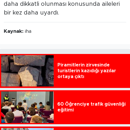
daha dikkatli olunması konusunda aileleri
bir kez daha uyardı.
Kaynak:
iha
Piramitlerin zirvesinde
turistlerin kazıdığı yazılar
ortaya çıktı
60 Öğrenciye trafik güvenliği
eğitimi