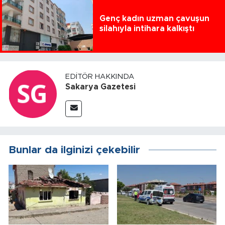
Genç kadın uzman çavuşun
silahıyla intihara kalkıştı
EDITÖR HAKKINDA
Sakarya Gazetesi
Bunlar da ilginizi çekebilir