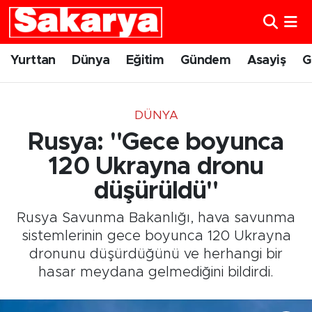
Yurttan
Eskişehir Nöbetçi Eczaneler
Yurttan
Dünya
Eğitim
Gündem
Asayiş
G
Dünya
Eskişehir Hava Durumu
DÜNYA
Eğitim
Eskişehir Namaz Vakitleri
Rusya: "Gece boyunca
Gündem
Eskişehir Trafik Yoğunluk Haritası
120 Ukrayna dronu
düşürüldü"
Eskişehirspor
Süper Lig Puan Durumu ve Fikstür
Rusya Savunma Bakanlığı, hava savunma
Spor
Tüm Manşetler
sistemlerinin gece boyunca 120 Ukrayna
dronunu düşürdüğünü ve herhangi bir
Sağlık
Son Dakika Haberleri
hasar meydana gelmediğini bildirdi.
Kültür Sanat
Haber Arşivi