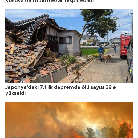
Kosova'da toplu mezar tespit edildi
Japonya'daki 7.1'lik depremde ölü sayısı 38'e
yükseldi