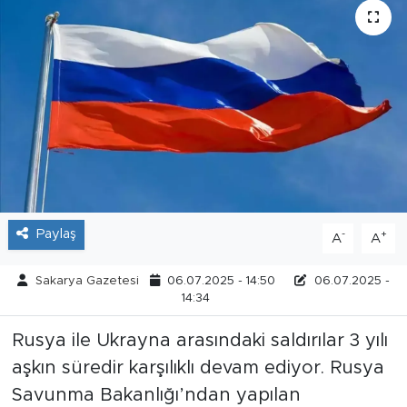
Tarihçe
Resmi İlanlar
Söyleşi
Foto Şaka
Teknoloji
Paylaş
-
+
A
A
Politika
Sakarya Gazetesi
06.07.2025 - 14:50
06.07.2025 -
14:34
Rusya ile Ukrayna arasındaki saldırılar 3 yılı
aşkın süredir karşılıklı devam ediyor. Rusya
Savunma Bakanlığı’ndan yapılan