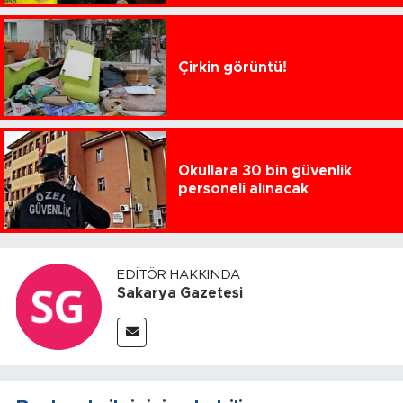
Çirkin görüntü!
Okullara 30 bin güvenlik
personeli alınacak
EDITÖR HAKKINDA
Sakarya Gazetesi