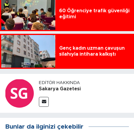
60 Öğrenciye trafik güvenliği
eğitimi
Genç kadın uzman çavuşun
silahıyla intihara kalkıştı
EDITÖR HAKKINDA
Sakarya Gazetesi
Bunlar da ilginizi çekebilir