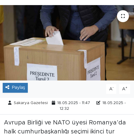
Tarihçe
Resmi İlanlar
Söyleşi
Foto Şaka
Teknoloji
Politika
Paylaş
-
+
A
A
Sakarya Gazetesi
18.05.2025 - 11:47
18.05.2025 -
12:32
Avrupa Birliği ve NATO üyesi Romanya’da
halk cumhurbaşkanlığı seçimi ikinci tur