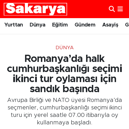
Yurttan
Eskişehir Nöbetçi Eczaneler
Yurttan
Dünya
Eğitim
Gündem
Asayiş
G
Dünya
Eskişehir Hava Durumu
DÜNYA
Eğitim
Eskişehir Namaz Vakitleri
Romanya’da halk
Gündem
Eskişehir Trafik Yoğunluk Haritası
cumhurbaşkanlığı seçimi
ikinci tur oylaması için
Eskişehirspor
Süper Lig Puan Durumu ve Fikstür
sandık başında
Spor
Tüm Manşetler
Avrupa Birliği ve NATO üyesi Romanya’da
seçmenler, cumhurbaşkanlığı seçimi ikinci
Sağlık
Son Dakika Haberleri
turu için yerel saatle 07.00 itibarıyla oy
kullanmaya başladı.
Kültür Sanat
Haber Arşivi