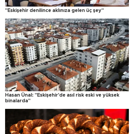
"Eskişehir denilince aklınıza gelen üç şey"
Hasan Ünal: "Eskişehir'de asıl risk eski ve yüksek
binalarda"