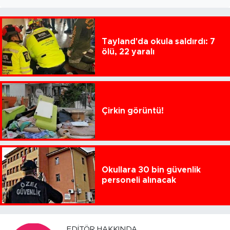
Tayland'da okula saldırdı: 7
ölü, 22 yaralı
Çirkin görüntü!
Okullara 30 bin güvenlik
personeli alınacak
EDITÖR HAKKINDA