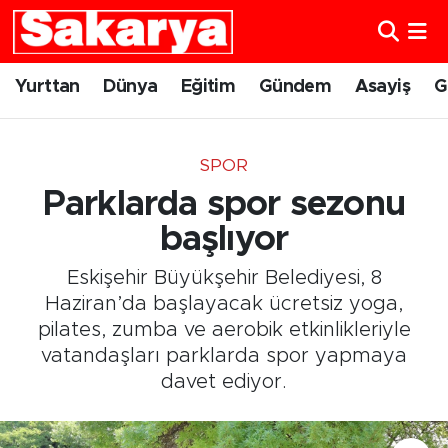
Yurttan
Eskişehir Nöbetçi Eczaneler
Yurttan
Dünya
Eğitim
Gündem
Asayiş
G
Dünya
Eskişehir Hava Durumu
SPOR
Eğitim
Eskişehir Namaz Vakitleri
Parklarda spor sezonu
Gündem
Eskişehir Trafik Yoğunluk Haritası
başlıyor
Eskişehir Büyükşehir Belediyesi, 8
Eskişehirspor
Süper Lig Puan Durumu ve Fikstür
Haziran’da başlayacak ücretsiz yoga,
pilates, zumba ve aerobik etkinlikleriyle
Spor
Tüm Manşetler
vatandaşları parklarda spor yapmaya
davet ediyor.
Sağlık
Son Dakika Haberleri
Kültür Sanat
Haber Arşivi