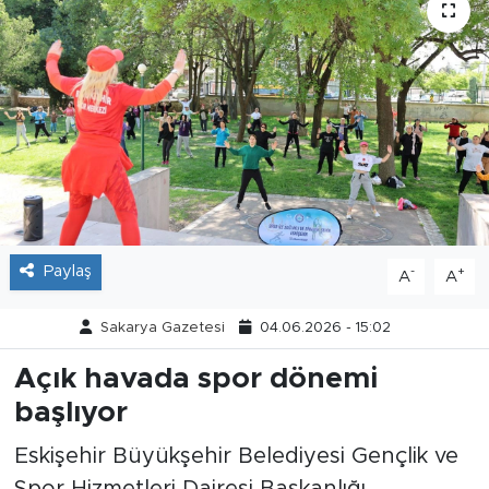
Tarihçe
Resmi İlanlar
Söyleşi
Foto Şaka
Teknoloji
Paylaş
-
+
A
A
Politika
Sakarya Gazetesi
04.06.2026 - 15:02
Açık havada spor dönemi
başlıyor
Eskişehir Büyükşehir Belediyesi Gençlik ve
Spor Hizmetleri Dairesi Başkanlığı