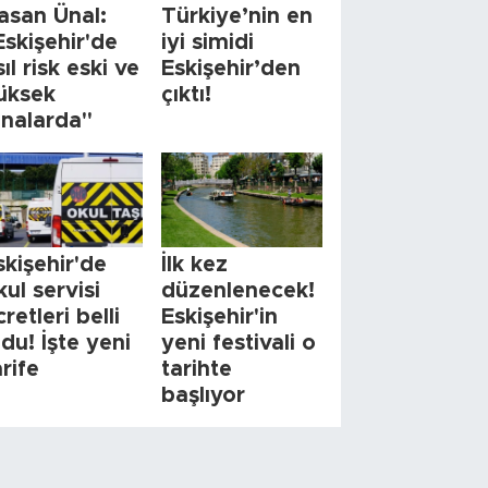
asan Ünal:
Türkiye’nin en
Eskişehir'de
iyi simidi
sıl risk eski ve
Eskişehir’den
üksek
çıktı!
inalarda"
skişehir'de
İlk kez
kul servisi
düzenlenecek!
cretleri belli
Eskişehir'in
ldu! İşte yeni
yeni festivali o
arife
tarihte
başlıyor