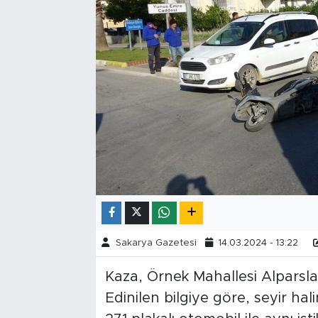
Tarihçe
Resmi İlanlar
Söyleşi
Foto Şaka
Teknoloji
Politika
Sakarya Gazetesi
14.03.2024 - 13:22
Kaza, Örnek Mahallesi Alparsl
Edinilen bilgiye göre, seyir hal