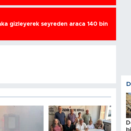
ka gizleyerek seyreden araca 140 bin
D
D
b