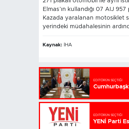
271 plakalı otomobil ile aynı 
Elmas’ın kullandığı 07 AIJ 957 p
Kazada yaralanan motosiklet sü
yerindeki müdahalesinin ardınd
Kaynak:
İHA
EDITÖRÜN SEÇTIĞI
Cumhurbaşka
EDITÖRÜN SEÇTIĞI
YENİ Parti Es