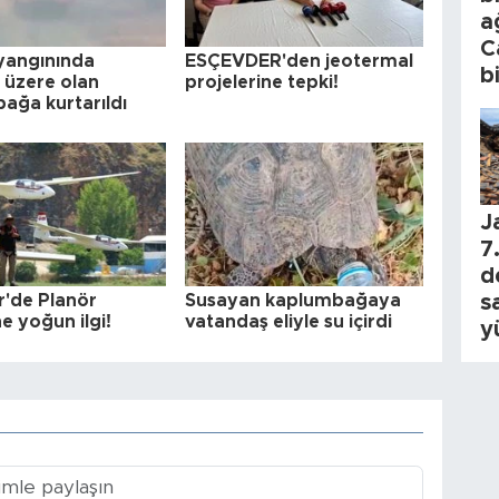
a
C
yangınında
ESÇEVDER'den jeotermal
b
üzere olan
projelerine tepki!
ağa kurtarıldı
J
7.
d
s
r'de Planör
Susayan kaplumbağaya
e yoğun ilgi!
vatandaş eliyle su içirdi
y