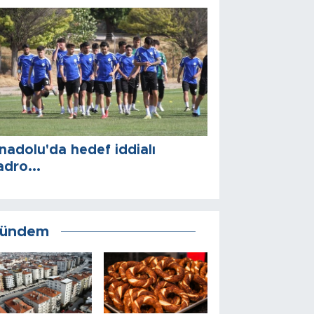
nadolu'da hedef iddialı
adro...
ündem