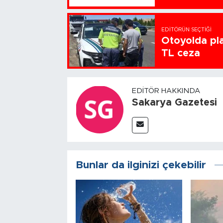
EDITÖRÜN SEÇTIĞI
Otoyolda pla
TL ceza
EDITÖR HAKKINDA
Sakarya Gazetesi
Bunlar da ilginizi çekebilir