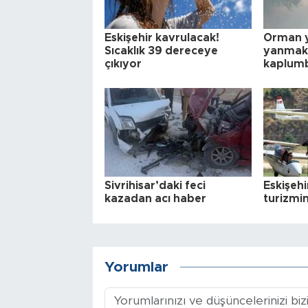
Eskişehir kavrulacak!
Orman 
Sıcaklık 39 dereceye
yanmak 
çıkıyor
kaplumb
Sivrihisar’daki feci
Eskişehi
kazadan acı haber
turizmin
Yorumlar