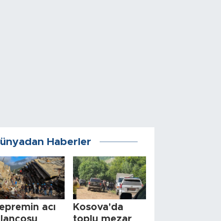
ünyadan Haberler
epremin acı
Kosova'da
ilançosu
toplu mezar