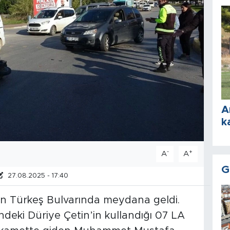
A
k
-
+
A
A
G
27.08.2025 - 17:40
an Türkeş Bulvarında meydana geldi.
indeki Düriye Çetin’in kullandığı 07 LA