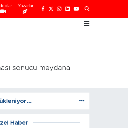
deolar
Yazarlar
ışması sonucu meydana
ükleniyor...
zel Haber