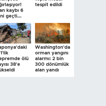
ğırlaşıyor!
tespit edildi
an kaybı 6
ini geçti...
aponya'daki
Washington'da
1'lik
orman yangını
epremde ölü
alarmı: 2 bin
ayısı 38'e
300 dönümlük
ükseldi
alan yandı