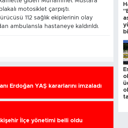
istikamette giden Muhammet Mustafa
H
lakalı motosiklet çarpıştı.
"
rücüsü 112 sağlık ekiplerinin olay
a
y
an ambulansla hastaneye kaldırıldı.
b
E
o
ü
nı Erdoğan YAŞ kararlarını imzaladı
o
t
kişehir İlçe yönetimi belli oldu