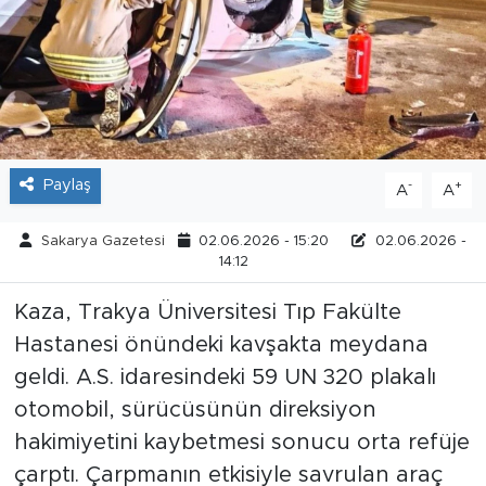
Tarihçe
Resmi İlanlar
Söyleşi
Paylaş
-
+
A
A
Foto Şaka
Sakarya Gazetesi
02.06.2026 - 15:20
02.06.2026 -
Teknoloji
14:12
Kaza, Trakya Üniversitesi Tıp Fakülte
Politika
Hastanesi önündeki kavşakta meydana
geldi. A.S. idaresindeki 59 UN 320 plakalı
otomobil, sürücüsünün direksiyon
hakimiyetini kaybetmesi sonucu orta refüje
çarptı. Çarpmanın etkisiyle savrulan araç