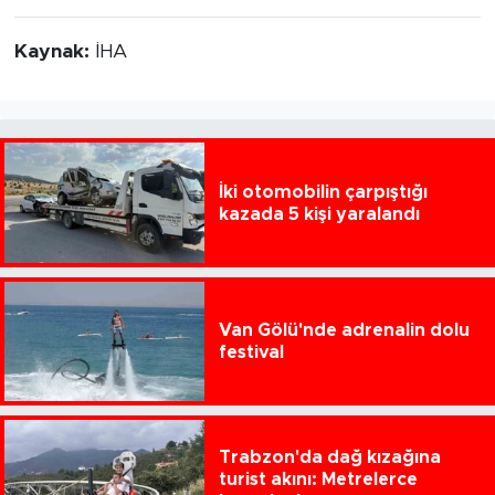
Kaynak:
İHA
İki otomobilin çarpıştığı
kazada 5 kişi yaralandı
Van Gölü'nde adrenalin dolu
festival
Trabzon'da dağ kızağına
turist akını: Metrelerce