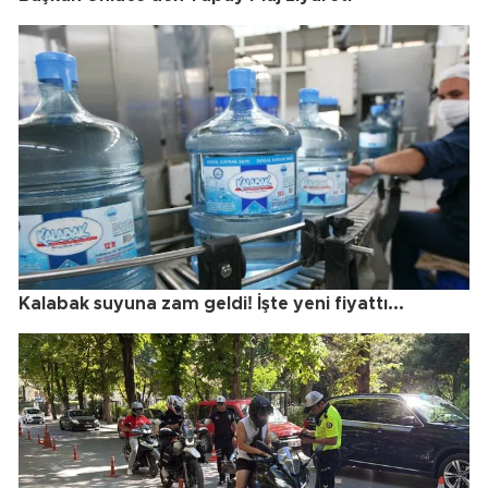
Kalabak suyuna zam geldi! İşte yeni fiyattı...