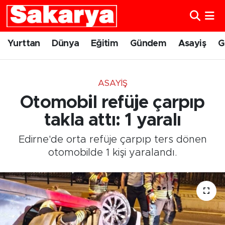
Yurttan
Eskişehir Nöbetçi Eczaneler
Yurttan
Dünya
Eğitim
Gündem
Asayiş
G
Dünya
Eskişehir Hava Durumu
ASAYIŞ
Eğitim
Eskişehir Namaz Vakitleri
Otomobil refüje çarpıp
Gündem
Eskişehir Trafik Yoğunluk Haritası
takla attı: 1 yaralı
Edirne'de orta refüje çarpıp ters dönen
Eskişehirspor
Süper Lig Puan Durumu ve Fikstür
otomobilde 1 kişi yaralandı.
Spor
Tüm Manşetler
Sağlık
Son Dakika Haberleri
Kültür Sanat
Haber Arşivi