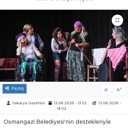
Tarihçe
Resmi İlanlar
Söyleşi
Foto Şaka
Teknoloji
Politika
Paylaş
-
+
A
A
Sakarya Gazetesi
13.06.2026 - 13:52
13.06.2026 -
14:02
Osmangazi Belediyesi'nin destekleriyle