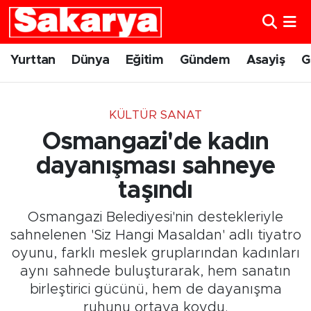
Yurttan
Eskişehir Nöbetçi Eczaneler
Yurttan
Dünya
Eğitim
Gündem
Asayiş
G
Dünya
Eskişehir Hava Durumu
KÜLTÜR SANAT
Eğitim
Eskişehir Namaz Vakitleri
Osmangazi'de kadın
Gündem
Eskişehir Trafik Yoğunluk Haritası
dayanışması sahneye
taşındı
Eskişehirspor
Süper Lig Puan Durumu ve Fikstür
Osmangazi Belediyesi'nin destekleriyle
Spor
Tüm Manşetler
sahnelenen 'Siz Hangi Masaldan' adlı tiyatro
oyunu, farklı meslek gruplarından kadınları
Sağlık
Son Dakika Haberleri
aynı sahnede buluşturarak, hem sanatın
birleştirici gücünü, hem de dayanışma
Kültür Sanat
Haber Arşivi
ruhunu ortaya koydu.