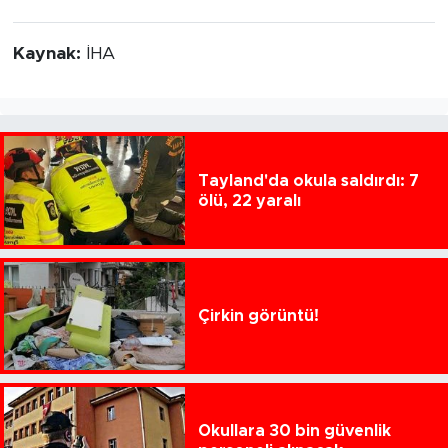
Kaynak:
İHA
Tayland'da okula saldırdı: 7
ölü, 22 yaralı
Çirkin görüntü!
Okullara 30 bin güvenlik