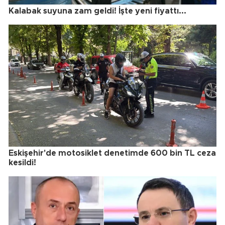
Kalabak suyuna zam geldi! İşte yeni fiyattı...
Eskişehir'de motosiklet denetimde 600 bin TL ceza
kesildi!