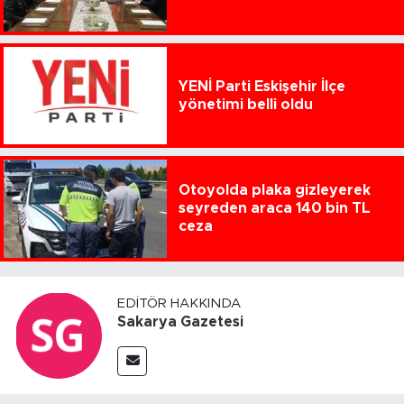
YENİ Parti Eskişehir İlçe
yönetimi belli oldu
Otoyolda plaka gizleyerek
seyreden araca 140 bin TL
ceza
EDITÖR HAKKINDA
Sakarya Gazetesi