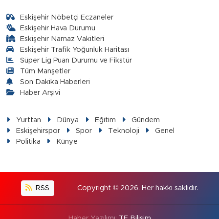
Eskişehir Nöbetçi Eczaneler
Eskişehir Hava Durumu
Eskişehir Namaz Vakitleri
Eskişehir Trafik Yoğunluk Haritası
Süper Lig Puan Durumu ve Fikstür
Tüm Manşetler
Son Dakika Haberleri
Haber Arşivi
Yurttan
Dünya
Eğitim
Gündem
Eskişehirspor
Spor
Teknoloji
Genel
Politika
Künye
RSS
Copyright © 2026. Her hakkı saklıdır.
Haber Yazılımı:
TE Bilişim