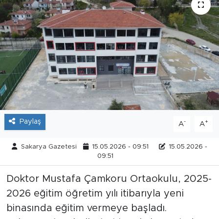
Tarihçe
Resmi İlanlar
Söyleşi
Foto Şaka
Teknoloji
Paylaş
-
+
A
A
Politika
Sakarya Gazetesi
15.05.2026 - 09:51
15.05.2026 -
09:51
Doktor Mustafa Çamkoru Ortaokulu, 2025-
2026 eğitim öğretim yılı itibarıyla yeni
binasında eğitim vermeye başladı.