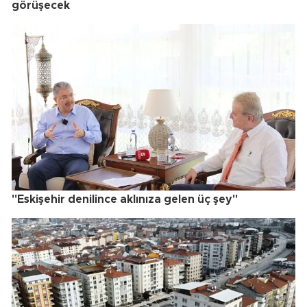
görüşecek
"Eskişehir denilince aklınıza gelen üç şey"