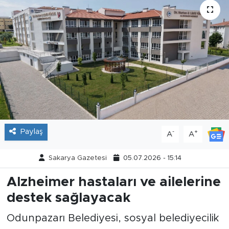
Tarihçe
Resmi İlanlar
Söyleşi
Foto Şaka
Teknoloji
Paylaş
-
+
A
A
Politika
Sakarya Gazetesi
05.07.2026 - 15:14
Alzheimer hastaları ve ailelerine
destek sağlayacak
Odunpazarı Belediyesi, sosyal belediyecilik