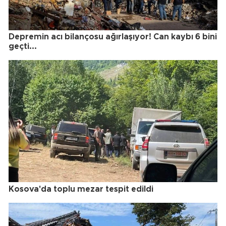
Depremin acı bilançosu ağırlaşıyor! Can kaybı 6 bini
geçti...
Kosova'da toplu mezar tespit edildi