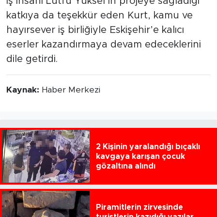
iş insanı Lütfü Yüksel’in projeye sağladığı
katkıya da teşekkür eden Kurt, kamu ve
hayırsever iş birliğiyle Eskişehir’e kalıcı
eserler kazandırmaya devam edeceklerini
dile getirdi.
Kaynak:
Haber Merkezi
2 Kişinin yaralandığı bıçaklı
kavgaya karışan çocuk
gözaltına alındı
Piramitlerin zirvesinde