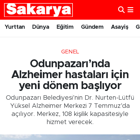
Yurttan
Eskişehir Nöbetçi Eczaneler
Yurttan
Dünya
Eğitim
Gündem
Asayiş
G
Dünya
Eskişehir Hava Durumu
GENEL
Eğitim
Eskişehir Namaz Vakitleri
Odunpazarı’nda
Gündem
Eskişehir Trafik Yoğunluk Haritası
Alzheimer hastaları için
yeni dönem başlıyor
Eskişehirspor
Süper Lig Puan Durumu ve Fikstür
Odunpazarı Belediyesi’nin Dr. Nurten-Lütfü
Spor
Tüm Manşetler
Yüksel Alzheimer Merkezi 7 Temmuz’da
açılıyor. Merkez, 108 kişilik kapasitesiyle
Sağlık
Son Dakika Haberleri
hizmet verecek.
Kültür Sanat
Haber Arşivi