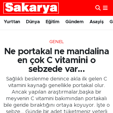
Yurttan
Eskişehir Nöbetçi Eczaneler
Yurttan
Dünya
Eğitim
Gündem
Asayiş
G
Dünya
Eskişehir Hava Durumu
GENEL
Eğitim
Eskişehir Namaz Vakitleri
Ne portakal ne mandalina
Gündem
Eskişehir Trafik Yoğunluk Haritası
en çok C vitamini o
sebzede var...
Eskişehirspor
Süper Lig Puan Durumu ve Fikstür
Sağlıklı beslenme denince akla ilk gelen C
Spor
Tüm Manşetler
vitamini kaynağı genellikle portakal olur.
Ancak yapılan araştırmalar,başka bir
Sağlık
Son Dakika Haberleri
meyvenin C vitamini bakımından portakalı
bile geride bıraktığını ortaya koyuyor. İşte o
Kültür Sanat
Haber Arşivi
sebze... Günde bir adet tüketmeniz yeterli