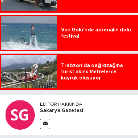
Van Gölü'nde adrenalin dolu
festival
Trabzon'da dağ kızağına
turist akını: Metrelerce
kuyruk oluşuyor
EDITÖR HAKKINDA
Sakarya Gazetesi