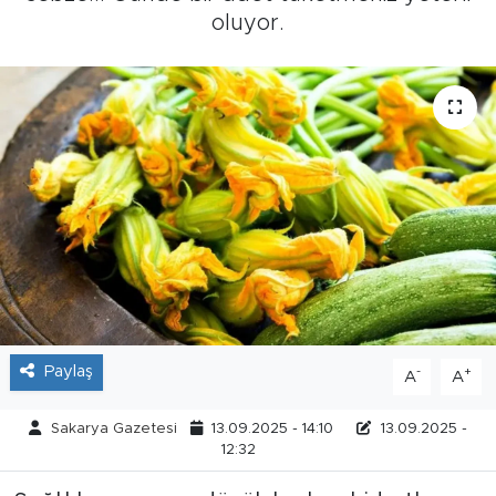
oluyor.
Tarihçe
Resmi İlanlar
Söyleşi
Foto Şaka
Teknoloji
Politika
Paylaş
-
+
A
A
Sakarya Gazetesi
13.09.2025 - 14:10
13.09.2025 -
12:32