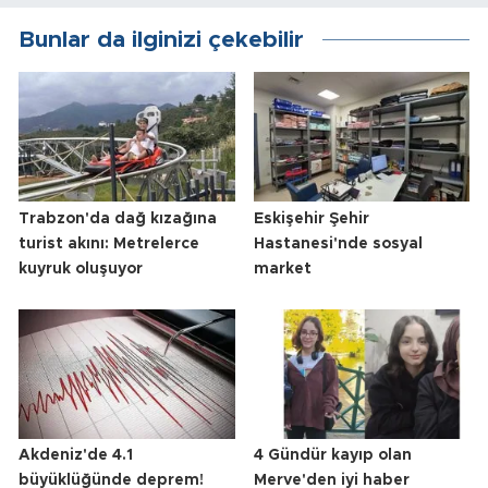
Bunlar da ilginizi çekebilir
Trabzon'da dağ kızağına
Eskişehir Şehir
turist akını: Metrelerce
Hastanesi'nde sosyal
kuyruk oluşuyor
market
Akdeniz'de 4.1
4 Gündür kayıp olan
büyüklüğünde deprem!
Merve'den iyi haber