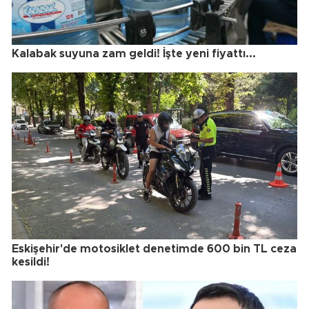
Kalabak suyuna zam geldi! İşte yeni fiyattı...
Eskişehir'de motosiklet denetimde 600 bin TL ceza
kesildi!