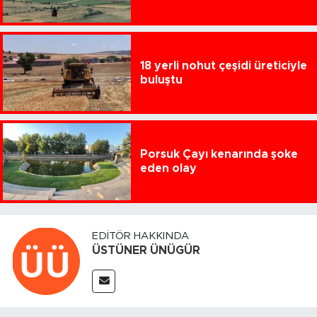
18 yerli nohut çeşidi üreticiyle
buluştu
Porsuk Çayı kenarında şoke
eden olay
EDITÖR HAKKINDA
ÜSTÜNER ÜNÜGÜR