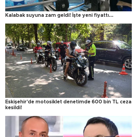
Kalabak suyuna zam geldi! İşte yeni fiyattı...
Eskişehir'de motosiklet denetimde 600 bin TL ceza
kesildi!