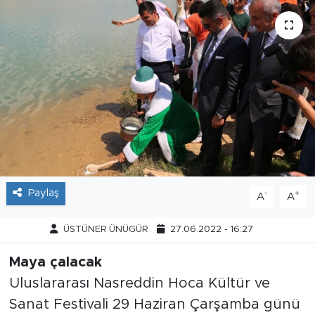
Tarihçe
Resmi İlanlar
Söyleşi
Foto Şaka
Teknoloji
Paylaş
-
+
A
A
Politika
ÜSTÜNER ÜNÜGÜR
27.06.2022 - 16:27
Maya çalacak
Uluslararası Nasreddin Hoca Kültür ve
Sanat Festivali 29 Haziran Çarşamba günü