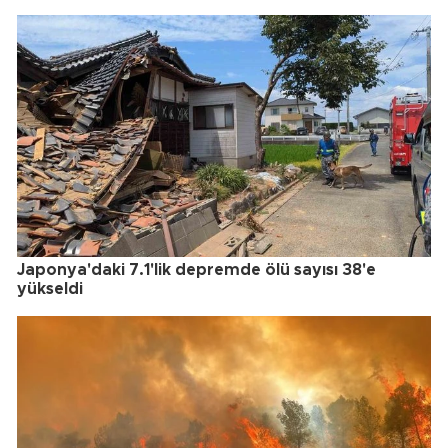
Japonya'daki 7.1'lik depremde ölü sayısı 38'e
yükseldi