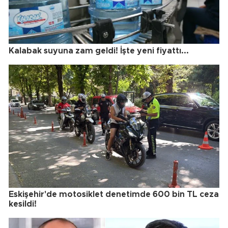
Kalabak suyuna zam geldi! İşte yeni fiyattı...
Eskişehir'de motosiklet denetimde 600 bin TL ceza
kesildi!