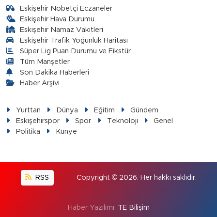
Eskişehir Nöbetçi Eczaneler
Eskişehir Hava Durumu
Eskişehir Namaz Vakitleri
Eskişehir Trafik Yoğunluk Haritası
Süper Lig Puan Durumu ve Fikstür
Tüm Manşetler
Son Dakika Haberleri
Haber Arşivi
Yurttan
Dünya
Eğitim
Gündem
Eskişehirspor
Spor
Teknoloji
Genel
Politika
Künye
RSS
Copyright © 2026. Her hakkı saklıdır.
Haber Yazılımı:
TE Bilişim