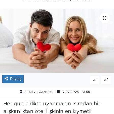
Tarihçe
Resmi İlanlar
Söyleşi
Foto Şaka
Teknoloji
Politika
Paylaş
-
+
A
A
Sakarya Gazetesi
17.07.2025 - 13:55
Her gün birlikte uyanmanın, sıradan bir
alışkanlıktan öte, ilişkinin en kıymetli