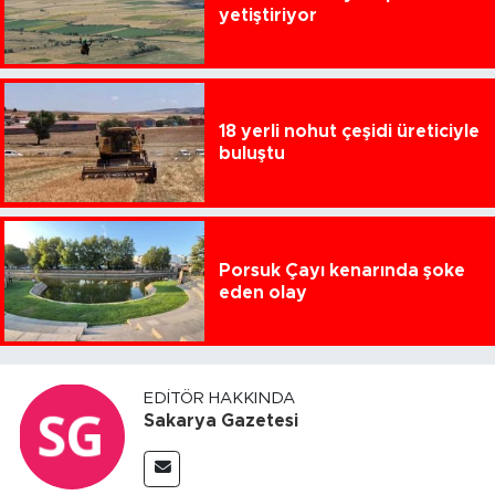
yetiştiriyor
18 yerli nohut çeşidi üreticiyle
buluştu
Porsuk Çayı kenarında şoke
eden olay
EDITÖR HAKKINDA
Sakarya Gazetesi