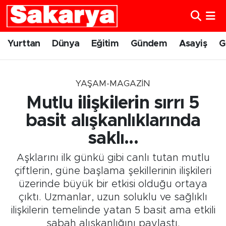
Yurttan
Eskişehir Nöbetçi Eczaneler
Yurttan
Dünya
Eğitim
Gündem
Asayiş
G
Dünya
Eskişehir Hava Durumu
YAŞAM-MAGAZIN
Eğitim
Eskişehir Namaz Vakitleri
Mutlu ilişkilerin sırrı 5
Gündem
Eskişehir Trafik Yoğunluk Haritası
basit alışkanlıklarında
saklı...
Eskişehirspor
Süper Lig Puan Durumu ve Fikstür
Aşklarını ilk günkü gibi canlı tutan mutlu
Spor
Tüm Manşetler
çiftlerin, güne başlama şekillerinin ilişkileri
üzerinde büyük bir etkisi olduğu ortaya
Sağlık
Son Dakika Haberleri
çıktı. Uzmanlar, uzun soluklu ve sağlıklı
ilişkilerin temelinde yatan 5 basit ama etkili
Kültür Sanat
Haber Arşivi
sabah alışkanlığını paylaştı.