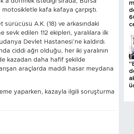
k’a dönmek istediği sırada, Bursa
m
 motosikletle kafa kafaya çarpıştı.
d
6
t sürücüsü A.K. (18) ve arkasındaki
c
sevk edilen 112 ekipleri, yaralılara ilk
danya Devlet Hastanesi’ne kaldırdı.
 ciddi ağrı olduğu, her iki yaralının
de kazadan daha hafif şekilde
"
karışan araçlarda maddi hasar meydana
d
a
ü
eleme yaparken, kazayla ilgili soruşturma