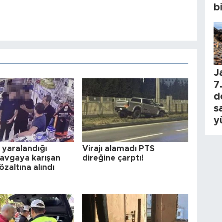
b
J
7.
d
s
y
n yaralandığı
Virajı alamadı PTS
 kavgaya karışan
direğine çarptı!
zaltına alındı