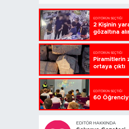
EDITÖRÜN SEÇTIĞI
2 Kişinin ya
gözaltına alı
EDITÖRÜN SEÇTIĞI
Piramitlerin 
ortaya çıktı
EDITÖRÜN SEÇTIĞI
60 Öğrenciye
EDITÖR HAKKINDA