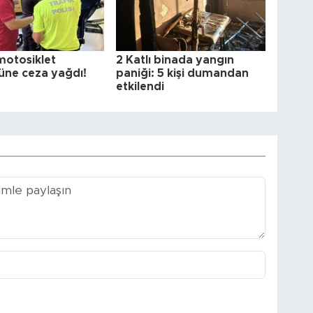
motosiklet
2 Katlı binada yangın
üne ceza yağdı!
paniği: 5 kişi dumandan
etkilendi