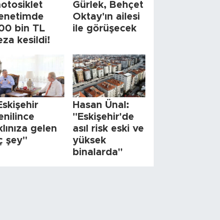
otosiklet
Gürlek, Behçet
enetimde
Oktay'ın ailesi
00 bin TL
ile görüşecek
eza kesildi!
Eskişehir
Hasan Ünal:
enilince
"Eskişehir'de
klınıza gelen
asıl risk eski ve
ç şey"
yüksek
binalarda"