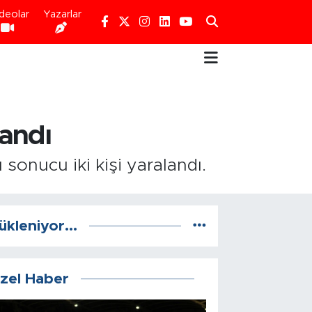
deolar
Yazarlar
landı
sonucu iki kişi yaralandı.
ükleniyor...
zel Haber