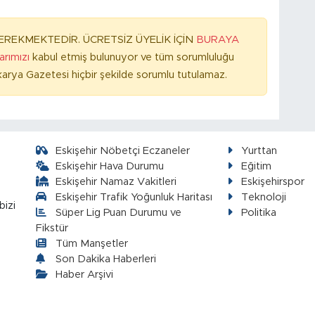
REKMEKTEDİR. ÜCRETSİZ ÜYELİK İÇİN
BURAYA
larımızı
kabul etmiş bulunuyor ve tüm sorumluluğu
arya Gazetesi hiçbir şekilde sorumlu tutulamaz.
Eskişehir Nöbetçi Eczaneler
Yurttan
Eskişehir Hava Durumu
Eğitim
Eskişehir Namaz Vakitleri
Eskişehirspor
Eskişehir Trafik Yoğunluk Haritası
Teknoloji
bizi
Süper Lig Puan Durumu ve
Politika
Fikstür
Tüm Manşetler
Son Dakika Haberleri
Haber Arşivi