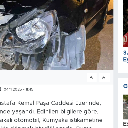
3
E
-
+
A
A
G
04.11.2025 - 11:45
Mustafa Kemal Paşa Caddesi üzerinde,
de yaşandı. Edinilen bilgilere göre,
lakalı otomobil, Kumyaka istikametine
E