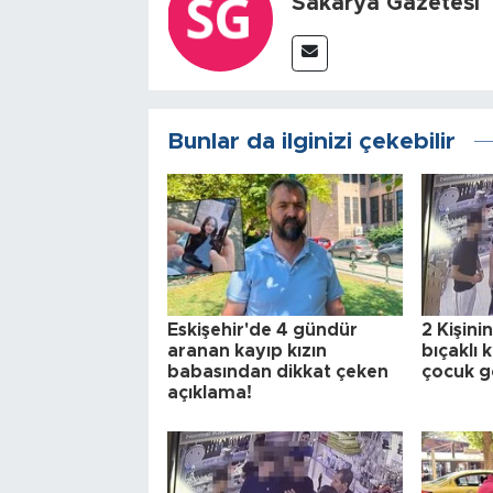
Sakarya Gazetesi
Bunlar da ilginizi çekebilir
Eskişehir'de 4 gündür
2 Kişini
aranan kayıp kızın
bıçaklı
babasından dikkat çeken
çocuk gö
açıklama!