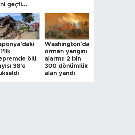
ini geçti...
aponya'daki
Washington'da
1'lik
orman yangını
epremde ölü
alarmı: 2 bin
ayısı 38'e
300 dönümlük
ükseldi
alan yandı