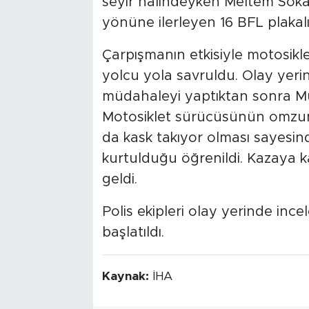
seyir halindeyken Meltem Soka
yönüne ilerleyen 16 BFL plakalı
Çarpışmanın etkisiyle motosikle
yolcu yola savruldu. Olay yerine 
müdahaleyi yaptıktan sonra Mu
Motosiklet sürücüsünün omzunda
da kask takıyor olması sayesin
kurtulduğu öğrenildi. Kazaya 
geldi.
Polis ekipleri olay yerinde inc
başlatıldı.
Kaynak:
İHA