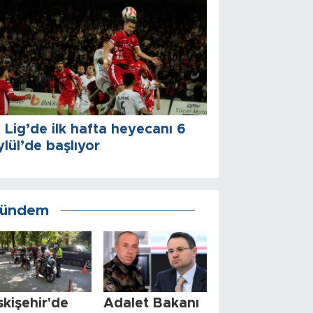
. Lig’de ilk hafta heyecanı 6
ylül’de başlıyor
ündem
skişehir'de
Adalet Bakanı