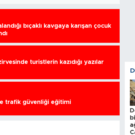
ralandığı bıçaklı kavgaya karışan çocuk
ndı
zirvesinde turistlerin kazıdığı yazılar
D
 trafik güvenliği eğitimi
D
b
a
C