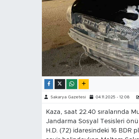
Tarihçe
Resmi İlanlar
Söyleşi
Foto Şaka
Teknoloji
Politika
Sakarya Gazetesi
04.11.2025 - 12:08
Kaza, saat 22.40 sıralarında 
Jandarma Sosyal Tesisleri önün
H.D. (72) idaresindeki 16 BDR p