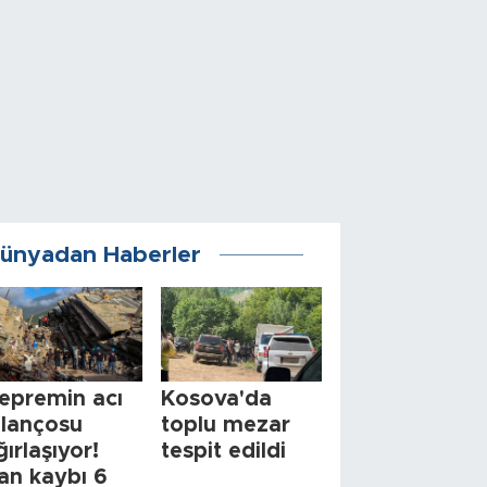
ünyadan Haberler
epremin acı
Kosova'da
ilançosu
toplu mezar
ğırlaşıyor!
tespit edildi
an kaybı 6