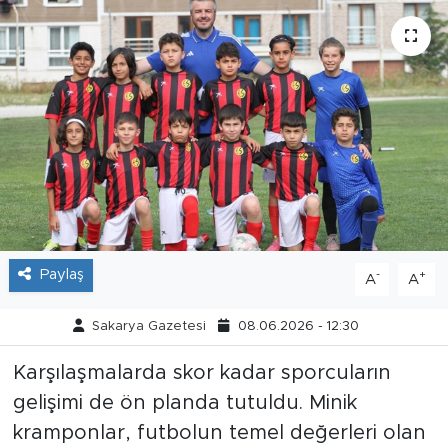
Tarihçe
Resmi İlanlar
Söyleşi
Foto Şaka
Teknoloji
Paylaş
-
+
A
A
Politika
Sakarya Gazetesi
08.06.2026 - 12:30
Karşılaşmalarda skor kadar sporcuların
gelişimi de ön planda tutuldu. Minik
kramponlar, futbolun temel değerleri olan