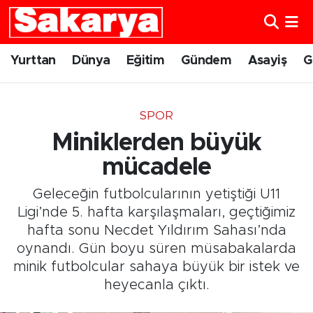
Yurttan
Eskişehir Nöbetçi Eczaneler
Yurttan
Dünya
Eğitim
Gündem
Asayiş
G
Dünya
Eskişehir Hava Durumu
SPOR
Eğitim
Eskişehir Namaz Vakitleri
Miniklerden büyük
Gündem
Eskişehir Trafik Yoğunluk Haritası
mücadele
Geleceğin futbolcularının yetiştiği U11
Eskişehirspor
Süper Lig Puan Durumu ve Fikstür
Ligi’nde 5. hafta karşılaşmaları, geçtiğimiz
hafta sonu Necdet Yıldırım Sahası’nda
Spor
Tüm Manşetler
oynandı. Gün boyu süren müsabakalarda
minik futbolcular sahaya büyük bir istek ve
Sağlık
Son Dakika Haberleri
heyecanla çıktı.
Kültür Sanat
Haber Arşivi