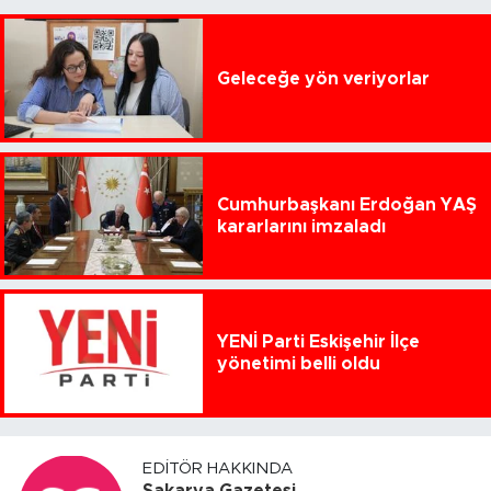
Geleceğe yön veriyorlar
Cumhurbaşkanı Erdoğan YAŞ
kararlarını imzaladı
YENİ Parti Eskişehir İlçe
yönetimi belli oldu
EDITÖR HAKKINDA