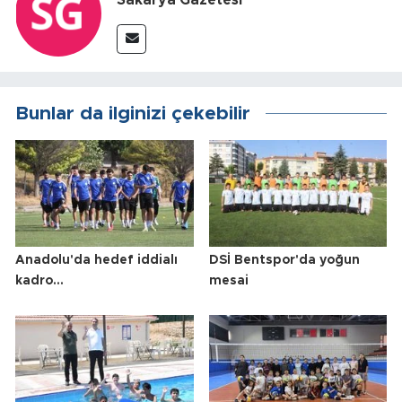
Sakarya Gazetesi
Bunlar da ilginizi çekebilir
Anadolu'da hedef iddialı
DSİ Bentspor'da yoğun
kadro...
mesai