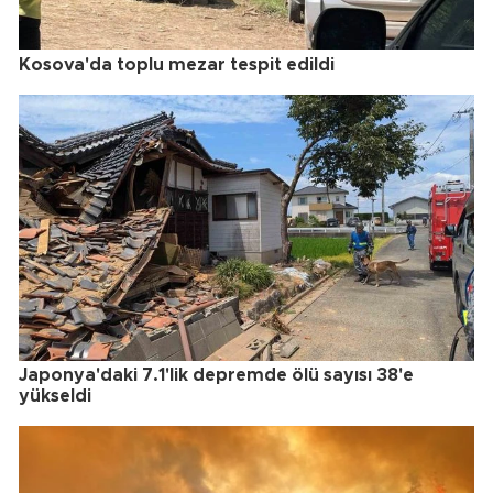
Kosova'da toplu mezar tespit edildi
Japonya'daki 7.1'lik depremde ölü sayısı 38'e
yükseldi