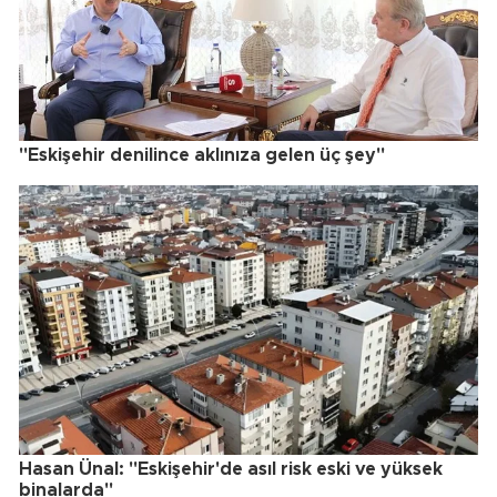
"Eskişehir denilince aklınıza gelen üç şey"
Hasan Ünal: "Eskişehir'de asıl risk eski ve yüksek
binalarda"