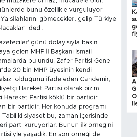
rle müzakere olmaz, mücadele olur.
nlerde bunu özellikle vurguluyor.
K
Ya silahlarını gömecekler, gelip Türkiye
s
g
lacaklar” dedi.
fi
azeteciler' günü dolayısıyla basın
raya gelen MHP İl Başkanı İsmail
lamalarda bulundu. Zafer Partisi Genel
r'de 20 bin MHP üyesinin kendi
n asılsız olduğunu ifade eden Candemir,
A
liyetçi Hareket Partisi olarak bizim
G
O
çi Hareket Partisi köklü bir partidir.
i
n bir partidir. Her konuda programı
. Tabii ki siyaset bu, zaman içerisinde
eri parti kuruyorlar. Bunun ilk örneğini
rtisi'yle yaşadık. En son örneği de