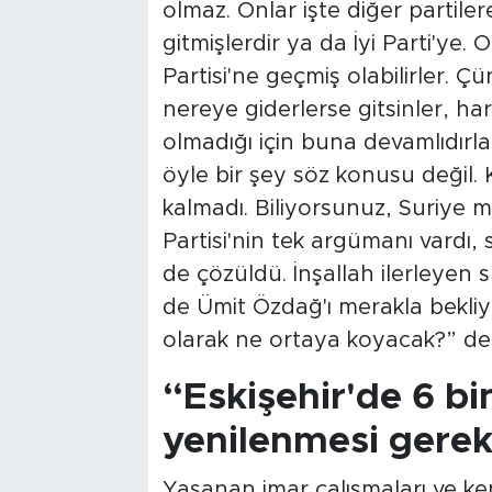
olmaz. Onlar işte diğer partilere
gitmişlerdir ya da İyi Parti'ye.
Partisi'ne geçmiş olabilirler. Ç
nereye giderlerse gitsinler, har
olmadığı için buna devamlıdırlar
öyle bir şey söz konusu değil. 
kalmadı. Biliyorsunuz, Suriye 
Partisi'nin tek argümanı vardı,
de çözüldü. İnşallah ilerleyen
de Ümit Özdağ'ı merakla bekli
olarak ne ortaya koyacak?” ded
“Eskişehir'de 6 bi
yenilenmesi gerek
Yaşanan imar çalışmaları ve 