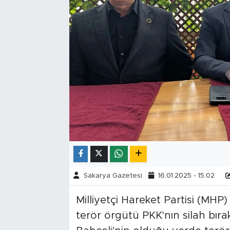
Tarihçe
Resmi İlanlar
Söyleşi
Foto Şaka
Teknoloji
Politika
Sakarya Gazetesi
16.01.2025 - 15:02
Milliyetçi Hareket Partisi (MHP)
terör örgütü PKK'nın silah bırakm