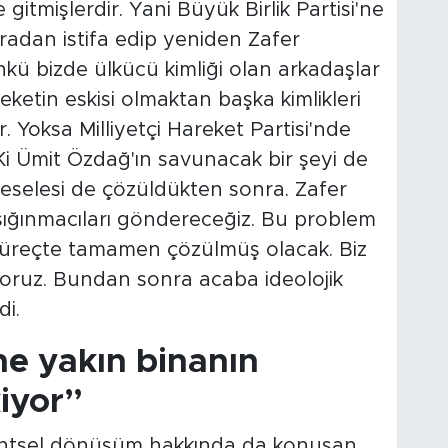
 gitmişlerdir. Yani Büyük Birlik Partisi'ne
 Oradan istifa edip yeniden Zafer
ünkü bizde ülkücü kimliği olan arkadaşlar
eketin eskisi olmaktan başka kimlikleri
. Yoksa Milliyetçi Hareket Partisi'nde
Ki Ümit Özdağ'ın savunacak bir şeyi de
meselesi de çözüldükten sonra. Zafer
 sığınmacıları göndereceğiz. Bu problem
 süreçte tamamen çözülmüş olacak. Biz
yoruz. Bundan sonra acaba ideolojik
i.
ne yakın binanın
iyor”
kentsel dönüşüm hakkında da konuşan