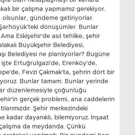
akalı bir çalışma yapmamız gerekiyor.
ğ olsunlar, gündeme getiriyorlar.
 Şarhöyük'teki dönüşümler. Bunlar
 Ama Eskişehir'de asıl tehlike, şehir
lakalı Büyükşehir Belediyesi,
şı Belediyesi ne planlıyorlar? Bugüne
 işte Ertuğrulgazi'de, Erenköy'de,
epe'de, Fevzi Çakmak'ta, şehrin dört bir
oruz. Bunlar tamam. Bunlar yerinde
mar düzenlemesiyle çoğunluğu
işehir'in gerçek problemi, ana caddelerin
ılarımızdır. Şehir merkezindeki
e kadar dayanıklı, bilemiyoruz. İnşaat
ı çalışma da meydanda. Çünkü