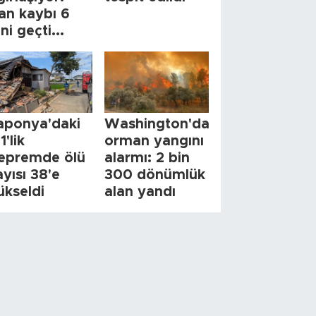
an kaybı 6
ini geçti...
aponya'daki
Washington'da
1'lik
orman yangını
epremde ölü
alarmı: 2 bin
ayısı 38'e
300 dönümlük
ükseldi
alan yandı