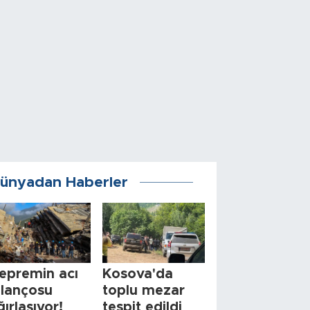
ünyadan Haberler
epremin acı
Kosova'da
ilançosu
toplu mezar
ğırlaşıyor!
tespit edildi