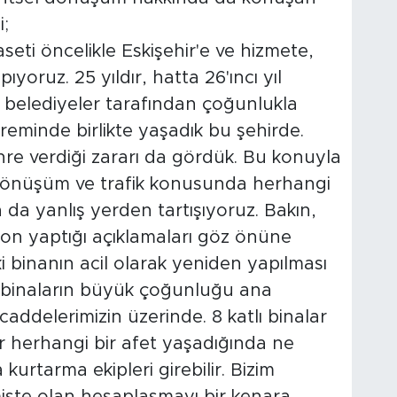
i;
aseti öncelikle Eskişehir'e ve hizmete,
yoruz. 25 yıldır, hatta 26'ıncı yıl
i belediyeler tarafından çoğunlukla
epreminde birlikte yaşadık bu şehirde.
re verdiği zararı da gördük. Bu konuyla
dönüşüm ve trafik konusunda herhangi
 da yanlış yerden tartışıyoruz. Bakın,
son yaptığı açıklamaları göz önüne
aki binanın acil olarak yeniden yapılması
 binaların büyük çoğunluğu ana
caddelerimizin üzerinde. 8 katlı binalar
ir herhangi bir afet yaşadığında ne
urtarma ekipleri girebilir. Bizim
mişte olan hesaplaşmayı bir kenara