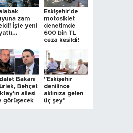
alabak
Eskişehir'de
uyuna zam
motosiklet
eldi! İşte yeni
denetimde
yattı...
600 bin TL
ceza kesildi!
dalet Bakanı
"Eskişehir
ürlek, Behçet
denilince
ktay'ın ailesi
aklınıza gelen
le görüşecek
üç şey"