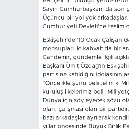
Bahçeli'nin olduğu yerde terö
Sayın Cumhurbaşkanı da son gü
Üçüncü bir yol yok arkadaşlar. 
Cumhuriyeti Devleti'ne teslim o
Eskişehir'de ‘10 Ocak Çalışan G
mensupları ile kahvaltıda bir a
Candemir, gündemle ilgili açık
Başkanı Ümit Özdağ'ın Eskişehi
partisine katıldığını iddiasını
“Öncelikle şunu belirtelim ki Mil
kuruluş ilkelerimiz belli. Milliyet
Dünya için söyleyecek sözü ola
olan, çalışması olan bir partidir
bazı arkadaşlar ayrılarak kendil
yıllar öncesinde Büyük Birlik Pa