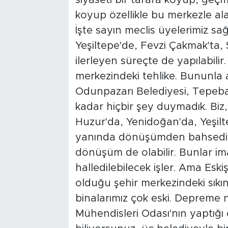
koyup özellikle bu merkezle al
İşte sayın meclis üyelerimiz sa
Yeşiltepe'de, Fevzi Çakmak'ta,
ilerleyen süreçte de yapılabilir.
merkezindeki tehlike. Bununla a
Odunpazarı Belediyesi, Tepeba
kadar hiçbir şey duymadık. Biz,
Huzur'da, Yenidoğan'da, Yeşilt
yanında dönüşümden bahsediy
dönüşüm de olabilir. Bunlar i
halledilebilecek işler. Ama Esk
olduğu şehir merkezindeki sıkınt
binalarımız çok eski. Depreme n
Mühendisleri Odası'nın yaptığ