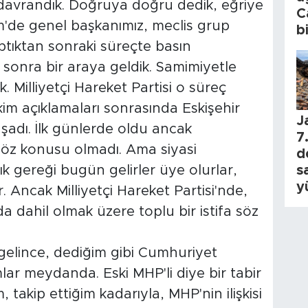
avrandık. Doğruya doğru dedik, eğriye
C
im'de genel başkanımız, meclis grup
b
ptıktan sonraki süreçte basın
 sonra bir araya geldik. Samimiyetle
k. Milliyetçi Hareket Partisi o süreç
im açıklamaları sonrasında Eskişehir
J
yaşadı. İlk günlerde oldu ancak
7.
 söz konusu olmadı. Ama siyasi
d
s
lık gereği bugün gelirler üye olurlar,
y
. Ancak Milliyetçi Hareket Partisi'nde,
 da dahil olmak üzere toplu bir istifa söz
 gelince, dediğim gibi Cumhuriyet
mlar meydanda. Eski MHP'li diye bir tabir
takip ettiğim kadarıyla, MHP'nin ilişkisi