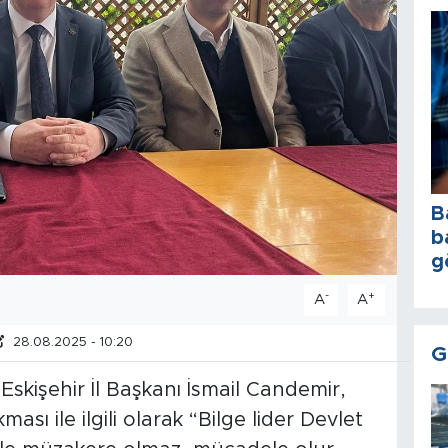
B
b
g
-
+
A
A
28.08.2025 - 10:20
G
 Eskişehir İl Başkanı İsmail Candemir,
ası ile ilgili olarak “Bilge lider Devlet