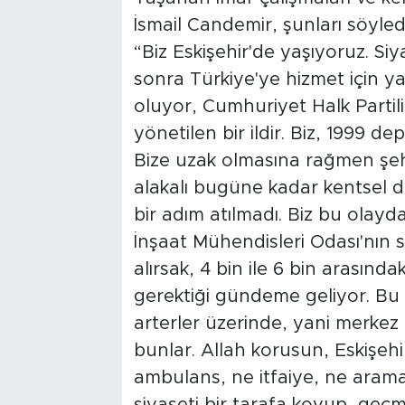
İsmail Candemir, şunları söyled
“Biz Eskişehir'de yaşıyoruz. Siy
sonra Türkiye'ye hizmet için yapı
oluyor, Cumhuriyet Halk Partil
yönetilen bir ildir. Biz, 1999 d
Bize uzak olmasına rağmen şeh
alakalı bugüne kadar kentsel 
bir adım atılmadı. Biz bu olayda
İnşaat Mühendisleri Odası'nın 
alırsak, 4 bin ile 6 bin arasınd
gerektiği gündeme geliyor. Bu
arterler üzerinde, yani merkez 
bunlar. Allah korusun, Eskişeh
ambulans, ne itfaiye, ne arama k
siyaseti bir tarafa koyup, geç