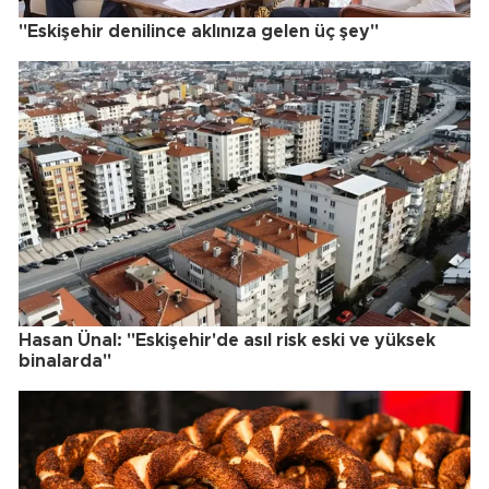
"Eskişehir denilince aklınıza gelen üç şey"
Hasan Ünal: "Eskişehir'de asıl risk eski ve yüksek
binalarda"