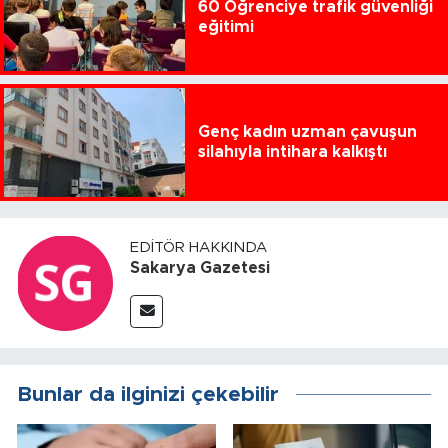
60 Öğrenciye trafik güvenliği
eğitimi
Genç kadın uzman çavuşun
silahıyla intihara kalkıştı
EDITÖR HAKKINDA
Sakarya Gazetesi
Bunlar da ilginizi çekebilir