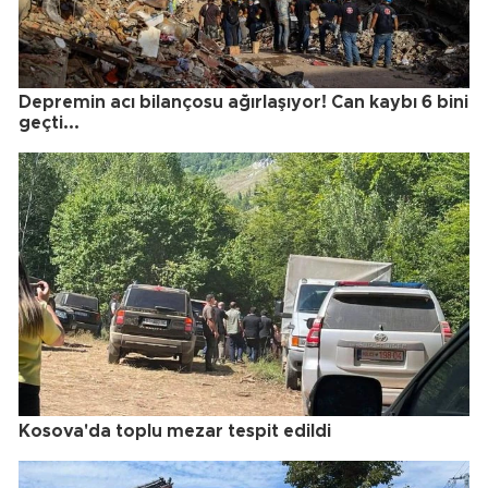
Depremin acı bilançosu ağırlaşıyor! Can kaybı 6 bini
geçti...
Kosova'da toplu mezar tespit edildi