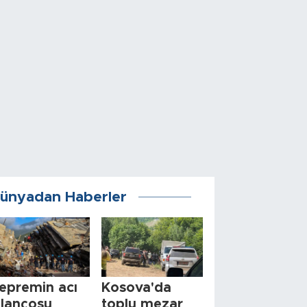
ünyadan Haberler
epremin acı
Kosova'da
ilançosu
toplu mezar