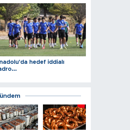
nadolu'da hedef iddialı
adro...
ündem