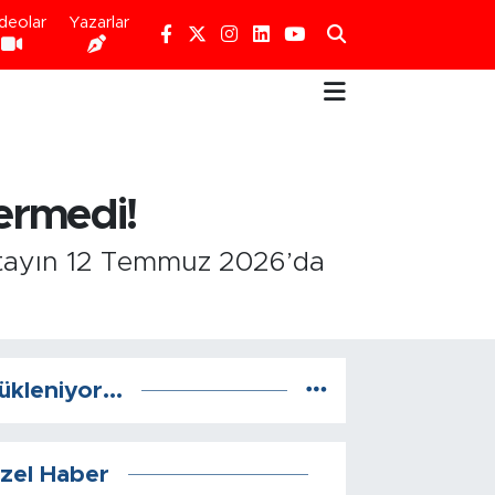
deolar
Yazarlar
vermedi!
rultayın 12 Temmuz 2026’da
ükleniyor...
zel Haber