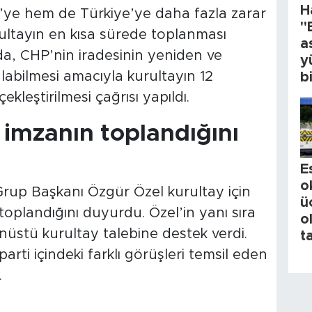
H
’ye hem de Türkiye’ye daha fazla zarar
"
ultayın en kısa sürede toplanması
a
da, CHP’nin iradesinin yeniden ve
y
labilmesi amacıyla kurultayın 12
b
eştirilmesi çağrısı yapıldı.
 imzanın toplandığını
E
o
Grup Başkanı Özgür Özel kurultay için
ü
toplandığını duyurdu. Özel’in yanı sıra
o
anüstü kurultay talebine destek verdi.
t
parti içindeki farklı görüşleri temsil eden
.