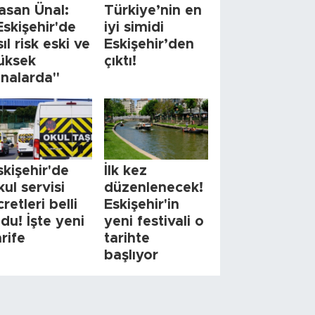
asan Ünal:
Türkiye’nin en
Eskişehir'de
iyi simidi
sıl risk eski ve
Eskişehir’den
üksek
çıktı!
inalarda"
skişehir'de
İlk kez
kul servisi
düzenlenecek!
cretleri belli
Eskişehir'in
ldu! İşte yeni
yeni festivali o
arife
tarihte
başlıyor