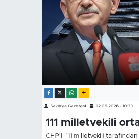
Tarihçe
Resmi İlanlar
Söyleşi
Foto Şaka
Teknoloji
Politika
Sakarya Gazetesi
02.06.2026 - 10:33
111 milletvekili ort
CHP’li 111 milletvekili tarafınd