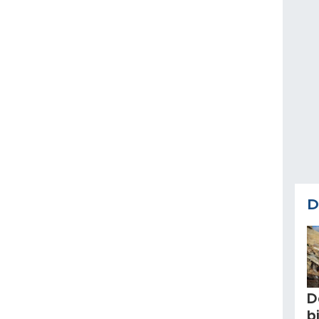
D
D
b