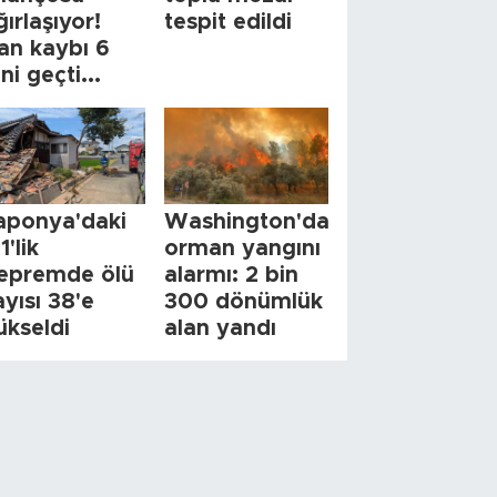
ğırlaşıyor!
tespit edildi
an kaybı 6
ini geçti...
aponya'daki
Washington'da
1'lik
orman yangını
epremde ölü
alarmı: 2 bin
ayısı 38'e
300 dönümlük
ükseldi
alan yandı