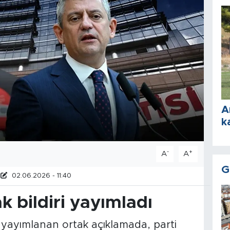
A
k
-
+
A
A
G
02.06.2026 - 11:40
ak bildiri yayımladı
an yayımlanan ortak açıklamada, parti