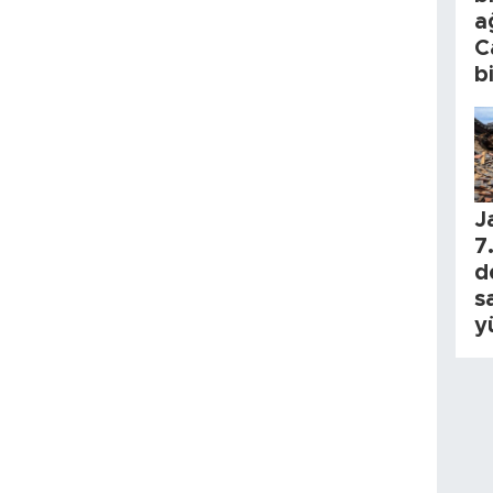
a
C
b
J
7.
d
s
y