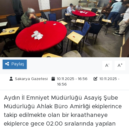
Tarihçe
Resmi İlanlar
Söyleşi
Foto Şaka
Paylaş
-
+
A
A
Teknoloji
Sakarya Gazetesi
10.11.2025 - 16:56
10.11.2025 -
Politika
16:56
Aydın İl Emniyet Müdürlüğü Asayiş Şube
Müdürlüğü Ahlak Büro Amirliği ekiplerince
takip edilmekte olan bir kıraathaneye
ekiplerce gece 02.00 sıralarında yapılan