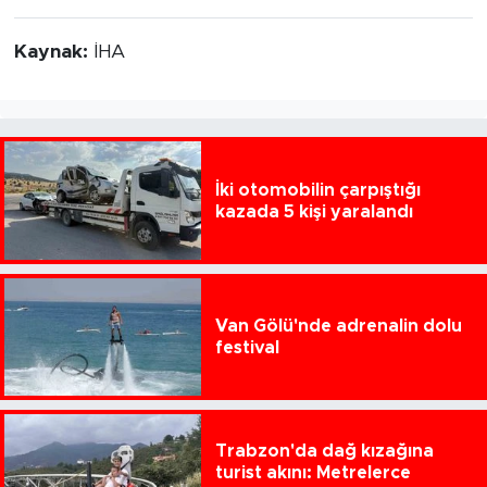
Kaynak:
İHA
İki otomobilin çarpıştığı
kazada 5 kişi yaralandı
Van Gölü'nde adrenalin dolu
festival
Trabzon'da dağ kızağına
turist akını: Metrelerce