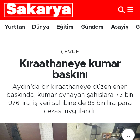
Yurttan
Eskişehir Nöbetçi Eczaneler
Yurttan
Dünya
Eğitim
Gündem
Asayiş
G
Dünya
Eskişehir Hava Durumu
ÇEVRE
Eğitim
Eskişehir Namaz Vakitleri
Kıraathaneye kumar
Gündem
Eskişehir Trafik Yoğunluk Haritası
baskını
Aydın’da bir kıraathaneye düzenlenen
Eskişehirspor
Süper Lig Puan Durumu ve Fikstür
baskında, kumar oynayan şahıslara 73 bin
976 lira, iş yeri sahibine de 85 bin lira para
Spor
Tüm Manşetler
cezası uygulandı.
Sağlık
Son Dakika Haberleri
Kültür Sanat
Haber Arşivi