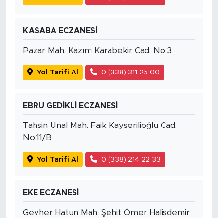
KASABA ECZANESİ
Pazar Mah. Kazım Karabekir Cad. No:3
Yol Tarifi Al
0 (338) 311 25 00
EBRU GEDİKLİ ECZANESİ
Tahsin Ünal Mah. Faik Kayserilioğlu Cad.
No:11/B
Yol Tarifi Al
0 (338) 214 22 33
EKE ECZANESİ
Gevher Hatun Mah. Şehit Ömer Halisdemir