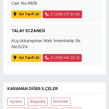
Cad. No:48/B
Yol Tarifi Al
0 (338) 217 61 08
TALAY ECZANESİ
Küçükkarapınar Mah. İmamhatip Sk.
No:5/Z4
Yol Tarifi Al
0 (338) 441 25 13
KARAMAN DIĞER İLÇELER
Ayrancı
Başyayla
Ermenek