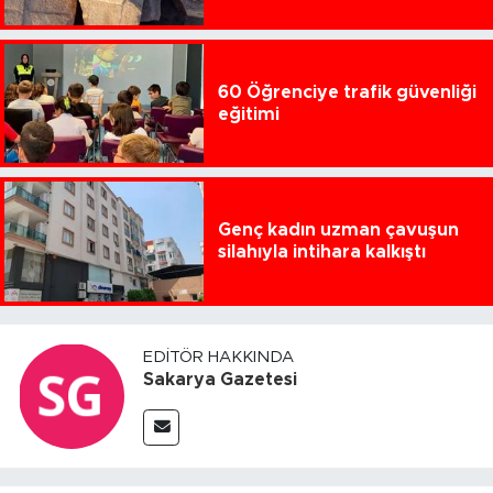
60 Öğrenciye trafik güvenliği
eğitimi
Genç kadın uzman çavuşun
silahıyla intihara kalkıştı
EDITÖR HAKKINDA
Sakarya Gazetesi