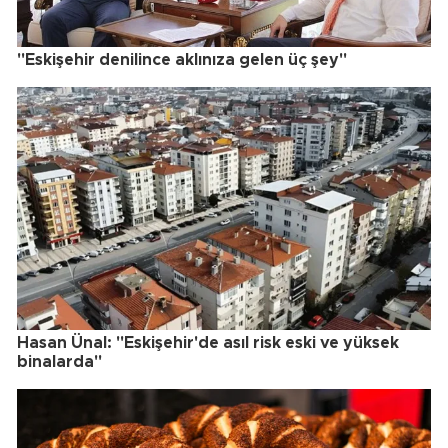
"Eskişehir denilince aklınıza gelen üç şey"
Hasan Ünal: "Eskişehir'de asıl risk eski ve yüksek
binalarda"