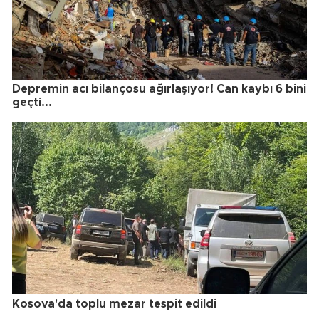
Depremin acı bilançosu ağırlaşıyor! Can kaybı 6 bini
geçti...
Kosova'da toplu mezar tespit edildi