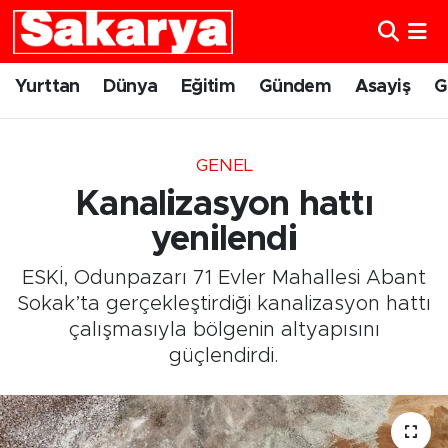
Yurttan
Eskişehir Nöbetçi Eczaneler
Yurttan
Dünya
Eğitim
Gündem
Asayiş
G
Dünya
Eskişehir Hava Durumu
GENEL
Eğitim
Eskişehir Namaz Vakitleri
Kanalizasyon hattı
Gündem
Eskişehir Trafik Yoğunluk Haritası
yenilendi
ESKİ, Odunpazarı 71 Evler Mahallesi Abant
Eskişehirspor
Süper Lig Puan Durumu ve Fikstür
Sokak’ta gerçekleştirdiği kanalizasyon hattı
çalışmasıyla bölgenin altyapısını
Spor
Tüm Manşetler
güçlendirdi.
Sağlık
Son Dakika Haberleri
Kültür Sanat
Haber Arşivi