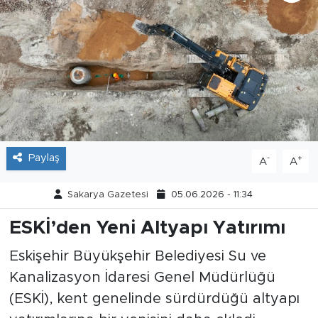
Tarihçe
Resmi İlanlar
Söyleşi
Foto Şaka
Paylaş
-
+
A
A
Teknoloji
Sakarya Gazetesi
05.06.2026 - 11:34
Politika
ESKİ’den Yeni Altyapı Yatırımı
Eskişehir Büyükşehir Belediyesi Su ve
Kanalizasyon İdaresi Genel Müdürlüğü
(ESKİ), kent genelinde sürdürdüğü altyapı