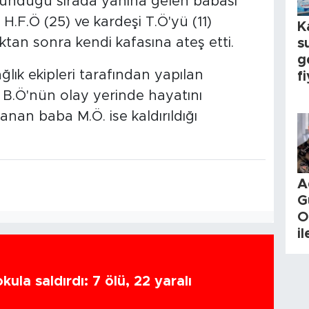
bulunduğu sırada yanına gelen babası
i H.F.Ö (25) ve kardeşi T.Ö'yü (11)
K
tan sonra kendi kafasına ateş etti.
s
g
lık ekipleri tarafından yapılan
fi
e B.Ö'nün olay yerinde hayatını
lanan baba M.Ö. ise kaldırıldığı
A
G
O
i
ula saldırdı: 7 ölü, 22 yaralı