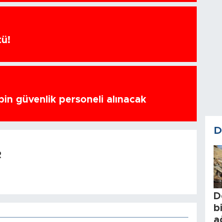
tü!
bin güvenlik personeli alınacak
D
R
D
b
a