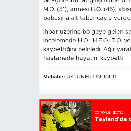
bıçağı ile intihar girişiminde 
M.Ö. (51), annesi H.Ö. (45), abis
babasına ait tabancayla vurduk
İhbar üzerine bölgeye gelen sağ
incelemede H.Ö., H.F.Ö, T.Ö. v
kaybettiğini belirledi. Ağır yara
hastanede hayatını kaybetti.
Muhabir:
ÜSTÜNER ÜNÜGÜR
EDITÖRÜN SEÇTIĞI
Tayland'da ok