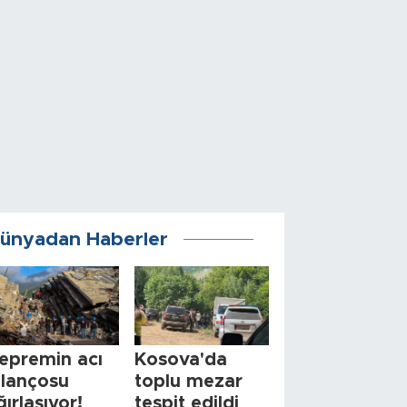
ünyadan Haberler
epremin acı
Kosova'da
ilançosu
toplu mezar
ğırlaşıyor!
tespit edildi