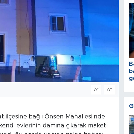
B
b
g
-
+
A
A
G
at ilçesine bağlı Önsen Mahallesi'nde
) kendi evlerinin damına çıkarak maket