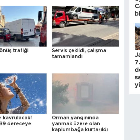
C
b
önüş trafiği
Servis çekildi, çalışma
J
tamamlandı
7.
d
s
y
r kavrulacak!
Orman yangınında
k 39 dereceye
yanmak üzere olan
kaplumbağa kurtarıldı