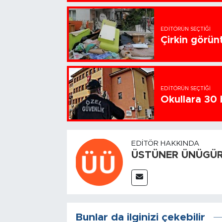
EDITÖRÜN SEÇTIĞI
Çirkin görün
EDITÖRÜN SEÇTIĞI
Okullara 30 
EDITÖR HAKKINDA
ÜSTÜNER ÜNÜGÜ
Bunlar da ilginizi çekebilir