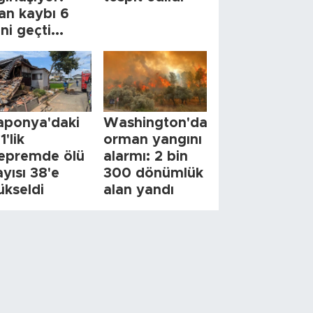
an kaybı 6
ini geçti...
aponya'daki
Washington'da
1'lik
orman yangını
epremde ölü
alarmı: 2 bin
ayısı 38'e
300 dönümlük
ükseldi
alan yandı