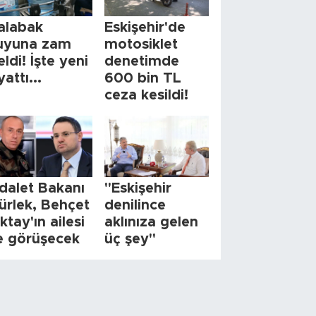
alabak
Eskişehir'de
uyuna zam
motosiklet
eldi! İşte yeni
denetimde
yattı...
600 bin TL
ceza kesildi!
dalet Bakanı
"Eskişehir
ürlek, Behçet
denilince
ktay'ın ailesi
aklınıza gelen
le görüşecek
üç şey"