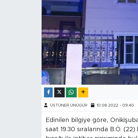
Tarihçe
Resmi İlanlar
Söyleşi
Foto Şaka
Teknoloji
Politika
ÜSTÜNER ÜNÜGÜR
10.08.2022 - 09:40
Edinilen bilgiye göre, Onikişub
saat 19.30 sıralarında B.Ö. (22