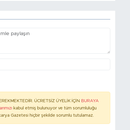
REKMEKTEDİR. ÜCRETSİZ ÜYELİK İÇİN
BURAYA
larımızı
kabul etmiş bulunuyor ve tüm sorumluluğu
arya Gazetesi hiçbir şekilde sorumlu tutulamaz.