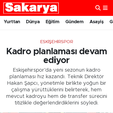
Yurttan
Eskişehir Nöbetçi Eczaneler
Yurttan
Dünya
Eğitim
Gündem
Asayiş
G
Dünya
Eskişehir Hava Durumu
ESKIŞEHIRSPOR
Eğitim
Eskişehir Namaz Vakitleri
Kadro planlaması devam
Gündem
Eskişehir Trafik Yoğunluk Haritası
ediyor
Eskişehirspor’da yeni sezonun kadro
Eskişehirspor
Süper Lig Puan Durumu ve Fikstür
planlaması hız kazandı. Teknik Direktör
Hakan Şapcı, yönetimle birlikte yoğun bir
Spor
Tüm Manşetler
çalışma yürüttüklerini belirterek, hem
mevcut kadroyu hem de transfer sürecini
Sağlık
Son Dakika Haberleri
titizlikle değerlendirdiklerini söyledi.
Kültür Sanat
Haber Arşivi