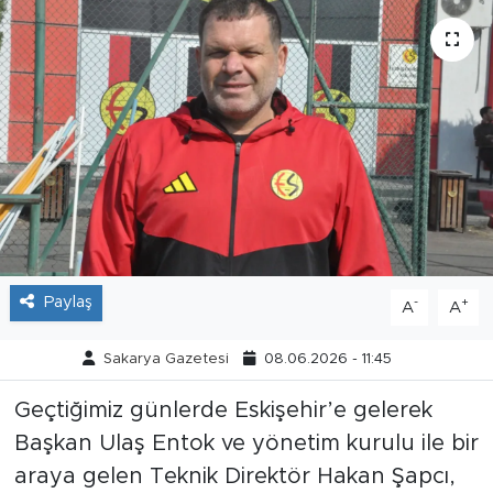
Tarihçe
Resmi İlanlar
Söyleşi
Foto Şaka
Teknoloji
Paylaş
-
+
A
A
Politika
Sakarya Gazetesi
08.06.2026 - 11:45
Geçtiğimiz günlerde Eskişehir’e gelerek
Başkan Ulaş Entok ve yönetim kurulu ile bir
araya gelen Teknik Direktör Hakan Şapcı,