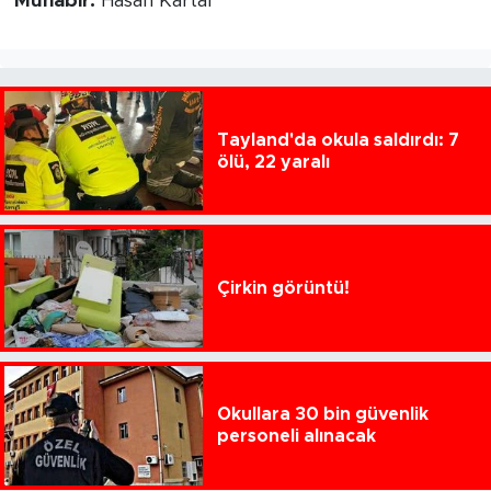
Muhabir:
Hasan Kartal
Tayland'da okula saldırdı: 7
ölü, 22 yaralı
Çirkin görüntü!
Okullara 30 bin güvenlik
personeli alınacak