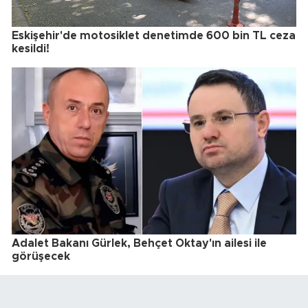
Eskişehir'de motosiklet denetimde 600 bin TL ceza
kesildi!
Adalet Bakanı Gürlek, Behçet Oktay'ın ailesi ile
görüşecek