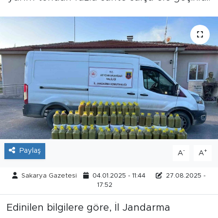
Tarihçe
Resmi İlanlar
Söyleşi
Foto Şaka
Teknoloji
Politika
Paylaş
-
+
A
A
Sakarya Gazetesi
04.01.2025 - 11:44
27.08.2025 -
17:52
Edinilen bilgilere göre, İl Jandarma