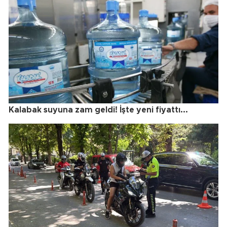
Kalabak suyuna zam geldi! İşte yeni fiyattı...