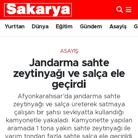
Yurttan
Eskişehir Nöbetçi Eczaneler
Yurttan
Dünya
Eğitim
Gündem
Asayiş
G
Dünya
Eskişehir Hava Durumu
ASAYIŞ
Eğitim
Eskişehir Namaz Vakitleri
Jandarma sahte
Gündem
Eskişehir Trafik Yoğunluk Haritası
zeytinyağı ve salça ele
geçirdi
Eskişehirspor
Süper Lig Puan Durumu ve Fikstür
Afyonkarahisar’da jandarma sahte
Spor
Tüm Manşetler
zeytinyağı ve salça üreterek satmaya
çalışan bir şahsı sevkiyatta kullandığı
Sağlık
Son Dakika Haberleri
kamyonetle yakaladı. Kamyonette yapılan
aramada 1 tona yakın sahte zeytinyağı ile
Kültür Sanat
Haber Arşivi
yarım tondan fazla sahte salça ele geçirildi.