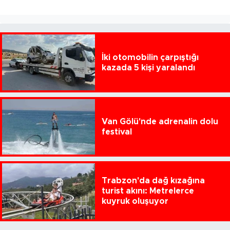
İki otomobilin çarpıştığı
kazada 5 kişi yaralandı
Van Gölü'nde adrenalin dolu
festival
Trabzon'da dağ kızağına
turist akını: Metrelerce
kuyruk oluşuyor