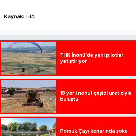
Kaynak:
İHA
THK İnönü’de yeni pilotlar
yetiştiriyor
18 yerli nohut çeşidi üreticiyle
buluştu
Porsuk Çayı kenarında şoke