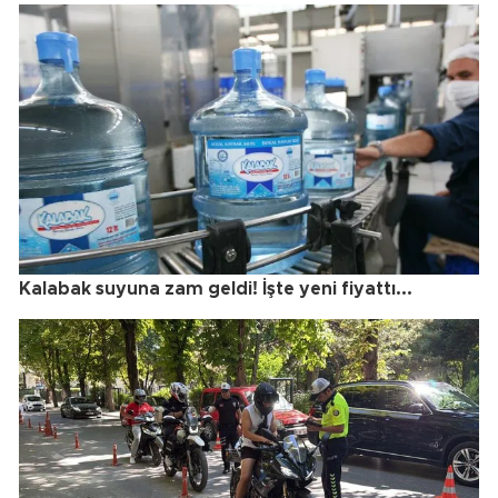
Kalabak suyuna zam geldi! İşte yeni fiyattı...