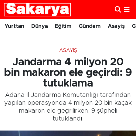
Yurttan
Eskişehir Nöbetçi Eczaneler
Yurttan
Dünya
Eğitim
Gündem
Asayiş
G
Dünya
Eskişehir Hava Durumu
ASAYIŞ
Eğitim
Eskişehir Namaz Vakitleri
Jandarma 4 milyon 20
Gündem
Eskişehir Trafik Yoğunluk Haritası
bin makaron ele geçirdi: 9
tutuklama
Eskişehirspor
Süper Lig Puan Durumu ve Fikstür
Adana İl Jandarma Komutanlığı tarafından
Spor
Tüm Manşetler
yapılan operasyonda 4 milyon 20 bin kaçak
makaron ele geçirilirken, 9 şüpheli
Sağlık
Son Dakika Haberleri
tutuklandı.
Kültür Sanat
Haber Arşivi