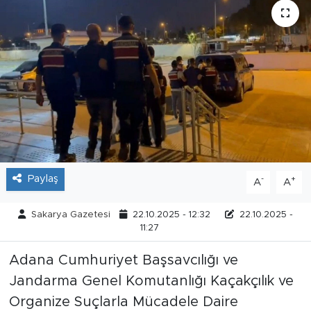
Tarihçe
Resmi İlanlar
Söyleşi
Foto Şaka
Teknoloji
Paylaş
-
+
A
A
Politika
Sakarya Gazetesi
22.10.2025 - 12:32
22.10.2025 -
11:27
Adana Cumhuriyet Başsavcılığı ve
Jandarma Genel Komutanlığı Kaçakçılık ve
Organize Suçlarla Mücadele Daire