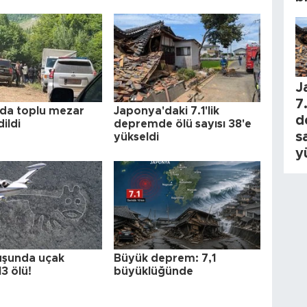
J
7.
da toplu mezar
Japonya'daki 7.1'lik
d
dildi
depremde ölü sayısı 38'e
s
yükseldi
y
uşunda uçak
Büyük deprem: 7,1
13 ölü!
büyüklüğünde