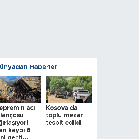
ünyadan Haberler
epremin acı
Kosova'da
ilançosu
toplu mezar
ğırlaşıyor!
tespit edildi
an kaybı 6
ini geçti...