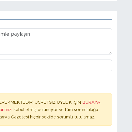
REKMEKTEDİR. ÜCRETSİZ ÜYELİK İÇİN
BURAYA
larımızı
kabul etmiş bulunuyor ve tüm sorumluluğu
arya Gazetesi hiçbir şekilde sorumlu tutulamaz.