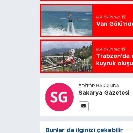
EDITÖRÜN SEÇTIĞI
Van Gölü'nde
EDITÖRÜN SEÇTIĞI
Trabzon'da d
kuyruk oluş
EDITÖR HAKKINDA
Sakarya Gazetesi
Bunlar da ilginizi çekebilir