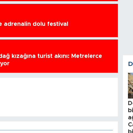
 adrenalin dolu festival
ağ kızağına turist akını: Metrelerce
uyor
D
D
b
a
C
b