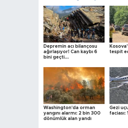
Depremin acı bilançosu
Kosova'
ağırlaşıyor! Can kaybı 6
tespit e
bini geçti...
Washington'da orman
Gezi uç
yangını alarmı: 2 bin 300
faciası: 
dönümlük alan yandı