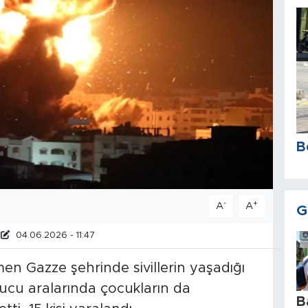
B
-
+
A
A
G
04.06.2026 - 11:47
en Gazze şehrinde sivillerin yaşadığı
ucu aralarında çocukların da
B