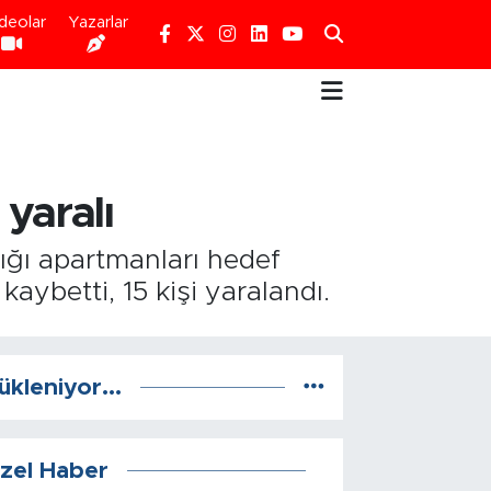
deolar
Yazarlar
 yaralı
ığı apartmanları hedef
aybetti, 15 kişi yaralandı.
ükleniyor...
zel Haber