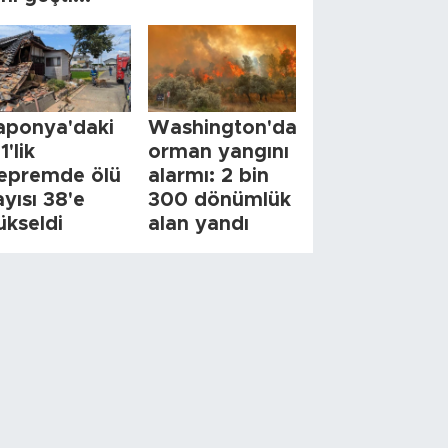
aponya'daki
Washington'da
1'lik
orman yangını
epremde ölü
alarmı: 2 bin
ayısı 38'e
300 dönümlük
ükseldi
alan yandı