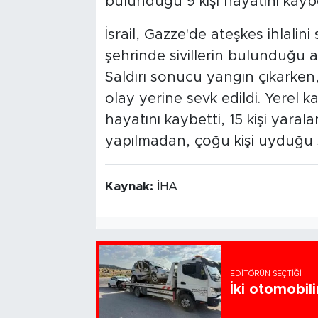
bulunduğu 9 kişi hayatını kaybet
İsrail, Gazze'de ateşkes ihlalin
şehrinde sivillerin bulunduğu a
Saldırı sonucu yangın çıkarken, s
olay yerine sevk edildi. Yerel k
hayatını kaybetti, 15 kişi yaral
yapılmadan, çoğu kişi uyduğu s
Kaynak:
İHA
EDITÖRÜN SEÇTIĞI
İki otomobili