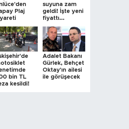
nlüce'den
suyuna zam
apay Plaj
geldi! İşte yeni
iyareti
fiyattı...
skişehir'de
Adalet Bakanı
otosiklet
Gürlek, Behçet
enetimde
Oktay'ın ailesi
00 bin TL
ile görüşecek
eza kesildi!