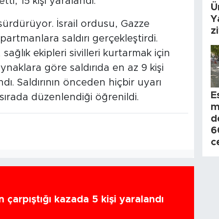
ti, 15 kişi yaralandı.
Ü
Y
i sürdürüyor. İsrail ordusu, Gazze
z
partmanlara saldırı gerçekleştirdi.
ağlık ekipleri sivilleri kurtarmak için
aynaklara göre saldırıda en az 9 kişi
andı. Saldırının önceden hiçbir uyarı
E
ırada düzenlendiği öğrenildi.
m
d
6
c
n çarpıştığı kazada 5 kişi yaralandı