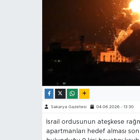
Tarihçe
Resmi İlanlar
Söyleşi
Foto Şaka
Teknoloji
Politika
Sakarya Gazetesi
04.06.2026 - 13:30
İsrail ordusunun ateşkese rağm
apartmanları hedef alması son