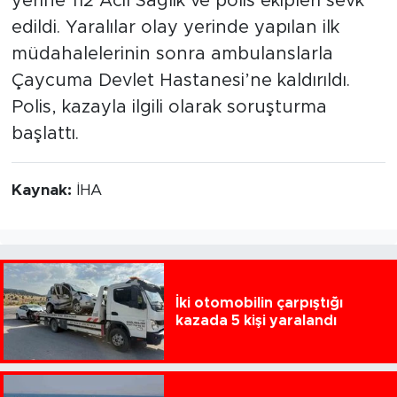
yerine 112 Acil Sağlık ve polis ekipleri sevk
edildi. Yaralılar olay yerinde yapılan ilk
müdahalelerinin sonra ambulanslarla
Çaycuma Devlet Hastanesi’ne kaldırıldı.
Polis, kazayla ilgili olarak soruşturma
başlattı.
Kaynak:
İHA
İki otomobilin çarpıştığı
kazada 5 kişi yaralandı