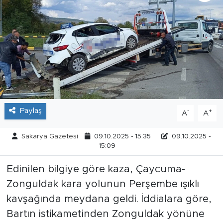
Tarihçe
Resmi İlanlar
Söyleşi
Foto Şaka
Paylaş
-
+
A
A
Teknoloji
Sakarya Gazetesi
09.10.2025 - 15:35
09.10.2025 -
Politika
15:09
Edinilen bilgiye göre kaza, Çaycuma-
Zonguldak kara yolunun Perşembe ışıklı
kavşağında meydana geldi. İddialara göre,
Bartın istikametinden Zonguldak yönüne