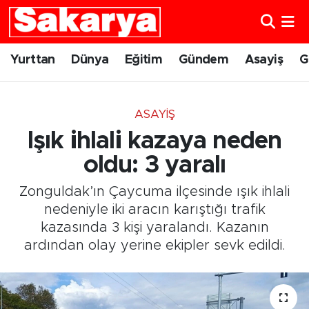
Yurttan
Eskişehir Nöbetçi Eczaneler
Yurttan
Dünya
Eğitim
Gündem
Asayiş
G
Dünya
Eskişehir Hava Durumu
ASAYIŞ
Eğitim
Eskişehir Namaz Vakitleri
Işık ihlali kazaya neden
Gündem
Eskişehir Trafik Yoğunluk Haritası
oldu: 3 yaralı
Zonguldak’ın Çaycuma ilçesinde ışık ihlali
Eskişehirspor
Süper Lig Puan Durumu ve Fikstür
nedeniyle iki aracın karıştığı trafik
kazasında 3 kişi yaralandı. Kazanın
Spor
Tüm Manşetler
ardından olay yerine ekipler sevk edildi.
Sağlık
Son Dakika Haberleri
Kültür Sanat
Haber Arşivi