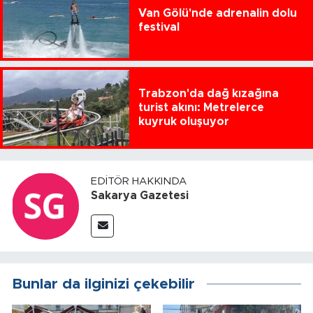
Van Gölü'nde adrenalin dolu
festival
Trabzon'da dağ kızağına
turist akını: Metrelerce
kuyruk oluşuyor
EDITÖR HAKKINDA
Sakarya Gazetesi
Bunlar da ilginizi çekebilir