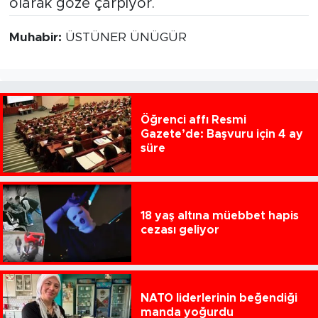
olarak göze çarpıyor.
Muhabir:
ÜSTÜNER ÜNÜGÜR
Öğrenci affı Resmi
Gazete’de: Başvuru için 4 ay
süre
18 yaş altına müebbet hapis
cezası geliyor
NATO liderlerinin beğendiği
manda yoğurdu